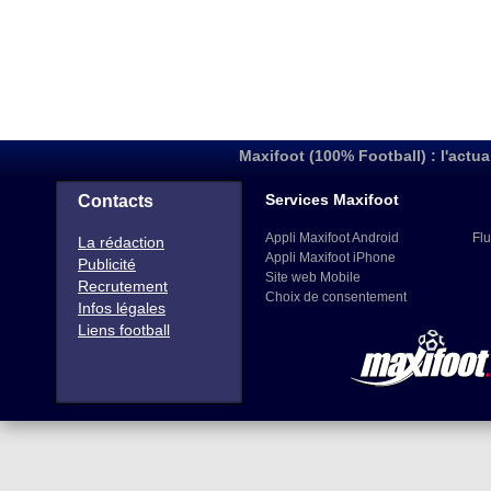
Maxifoot (100% Football) : l'actua
Services Maxifoot
Contacts
Appli Maxifoot Android
Flu
La rédaction
Appli Maxifoot iPhone
Publicité
Site web Mobile
Recrutement
Choix de consentement
Infos légales
Liens football