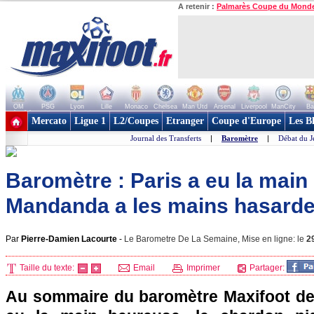
A retenir :
Palmarès Coupe du Mond
OM
PSG
Lyon
Lille
Monaco
Chelsea
Man Utd
Arsenal
Liverpool
ManCity
Ba
+ de clubs
Mercato
Ligue 1
L2/Coupes
Etranger
Coupe d'Europe
Les B
Journal des Transferts
|
Baromètre
|
Débat du J
Baromètre : Paris a eu la main
Mandanda a les mains hasarde
Par
Pierre-Damien Lacourte
-
Le Barometre De La Semaine, Mise en ligne: le
2
Taille du texte:
Email
Imprimer
Partager:
Au sommaire du baromètre Maxifoot de