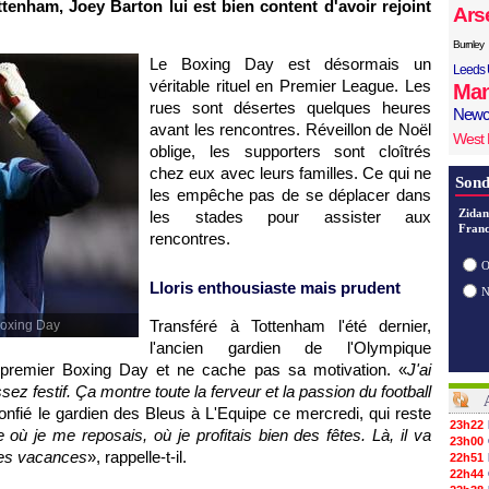
ttenham, Joey Barton lui est bien content d'avoir rejoint
Ars
Burnley
Le Boxing Day est désormais un
Leeds 
véritable rituel en Premier League. Les
Man
rues sont désertes quelques heures
Newc
avant les rencontres. Réveillon de Noël
West
oblige, les supporters sont cloîtrés
chez eux avec leurs familles. Ce qui ne
Sond
les empêche pas de se déplacer dans
Zidan
les stades pour assister aux
Franc
rencontres.
O
Lloris enthousiaste mais prudent
Transféré à Tottenham l'été dernier,
Boxing Day
l'ancien gardien de
l'Olympique
premier Boxing Day et ne cache pas sa motivation. «
J'ai
sez festif. Ça montre toute la ferveur et la passion du football
onfié le gardien des Bleus à L'Equipe ce mercredi, qui reste
23h22
e où je me reposais, où je profitais bien des fêtes. Là, il va
23h00
 les vacances
», rappelle-t-il.
22h51
22h44