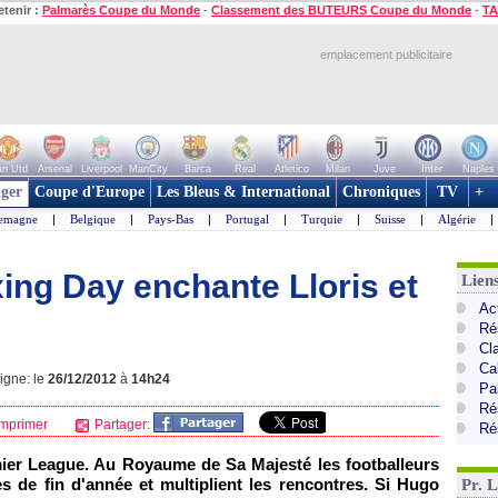
etenir :
Palmarès Coupe du Monde
-
Classement des BUTEURS Coupe du Monde
-
TA
emplacement publicitaire
n Utd
Arsenal
Liverpool
ManCity
Barca
Real
Atletico
Milan
Juve
Inter
Naples
ger
Coupe d'Europe
Les Bleus & International
Chroniques
TV
+
lemagne
|
Belgique
|
Pays-Bas
|
Portugal
|
Turquie
|
Suisse
|
Algérie
|
xing Day enchante Lloris et
Lien
Ac
Ré
Cl
Ca
ligne: le
26/12/2012
à
14h24
Pa
Ré
mprimer
Partager:
Ré
ier League. Au Royaume de Sa Majesté les footballeurs
es de fin d'année et multiplient les rencontres. Si Hugo
Pr. 