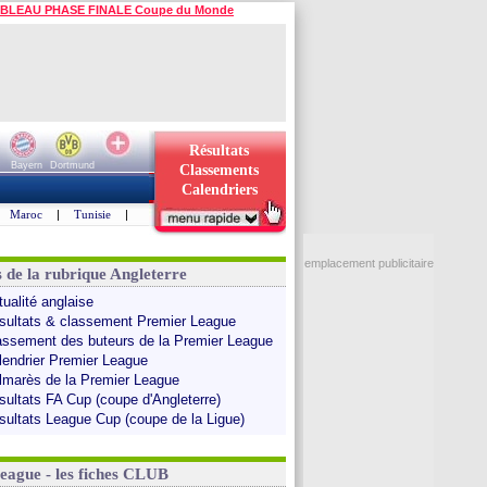
BLEAU PHASE FINALE Coupe du Monde
Résultats
Bayern
Dortmund
Classements
Calendriers
Maroc
|
Tunisie
|
emplacement publicitaire
s de la rubrique Angleterre
tualité anglaise
sultats & classement Premier League
assement des buteurs de la Premier League
lendrier Premier League
lmarès de la Premier League
sultats FA Cup (coupe d'Angleterre)
sultats League Cup (coupe de la Ligue)
League - les fiches CLUB