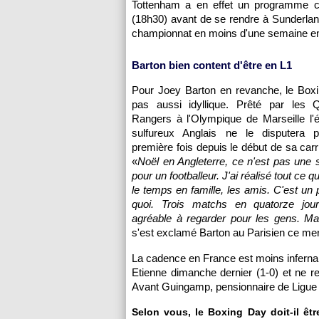
Tottenham a en effet un programme c
(18h30) avant de se rendre à Sunderland
championnat en moins d'une semaine en p
Barton bien content d'être en L1
Pour Joey Barton en revanche, le Boxi
pas aussi idyllique. Prêté par les
Rangers à
l'Olympique de Marseille
l'é
sulfureux Anglais ne le disputera 
première fois depuis le début de sa carr
«
Noël en Angleterre, ce n'est pas une 
pour un footballeur. J'ai réalisé tout ce que
le temps en famille, les amis. C'est un 
quoi. Trois matchs en quatorze jour
agréable à regarder pour les gens. Ma
s'est exclamé Barton au Parisien ce mer
La cadence en France est moins inferna
Etienne dimanche dernier (1-0) et ne r
Avant Guingamp
, pensionnaire de Ligue
Selon vous, le Boxing Day doit-il êt