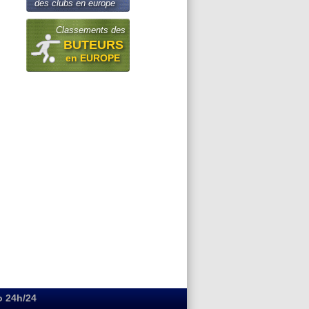
des clubs en europe
Classements des
BUTEURS
en EUROPE
o 24h/24