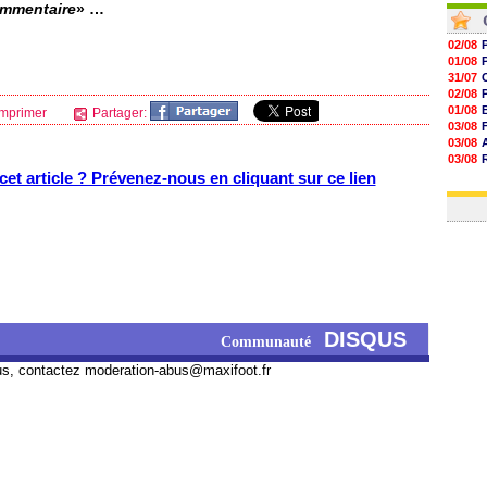
ommentaire
» …
02/08
01/08
31/07
02/08
01/08
mprimer
Partager:
03/08
03/08
03/08
et article ? Prévenez-nous en cliquant sur ce lien
03/08
31/07
DISQUS
Communauté
us, contactez
moderation-abus@maxifoot.fr