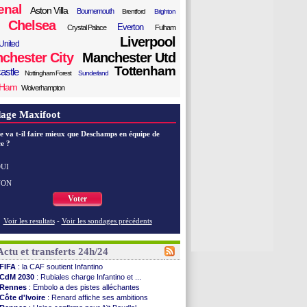
enal
Aston Villa
Bournemouth
Brentford
Brighton
Chelsea
Everton
Crystal Palace
Fulham
Liverpool
United
chester City
Manchester Utd
Tottenham
astle
Nottingham Forest
Sunderland
 Ham
Wolverhampton
age Maxifoot
e va t-il faire mieux que Deschamps en équipe de
e ?
UI
NON
Voter
Voir les resultats
-
Voir les sondages précédents
Actu et transferts 24h/24
FIFA
: la CAF soutient Infantino
CdM 2030
: Rubiales charge Infantino et ...
Rennes
: Embolo a des pistes alléchantes
Côte d'Ivoire
: Renard affiche ses ambitions