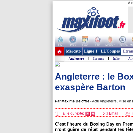
A r
OM
PSG
Lyon
Lille
Monaco
Chelsea
Ma
+ de clubs
Mercato
Ligue 1
L2/Coupes
Etran
Angleterre
|
Espagne
|
Italie
|
Al
Angleterre : le Bo
exaspère Barton
Par
Maxime Deloffre
-
Actu Angleterre, Mise en 
Taille du texte:
Email
I
C'est l'heure du Boxing Day en Prem
n'ont guère de répit pendant les fêt