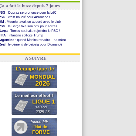
Ça a fait le buzz depuis 7 jours
PSG
: Dupraz se prononce pour la LdC
PSG
: c'est bouclé pour Akliouche !
OM
: Meunier avait un accord avec le club
PSG
: le Barça fixe son prix pour Torres
Barça
: Torres souhaite rejoindre le PSG !
FIFA
: Infantino sollicite Trump
Argentine
: quand Medina recadre... sa mère
Real
: le démenti de Leipzig pour Diomandé
OM
: Paixão attire un 2e club anglais
FIFA
: le conseiller d'Infantino démissionne !
A SUIVRE
L'equipe type de
MONDIAL
2026
Le meilleur effectif
LIGUE 1
saison
2025-26
Indice MF :
l'état de
FORME