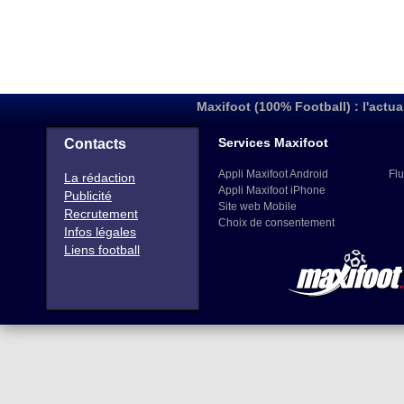
Maxifoot (100% Football) : l'actua
Services Maxifoot
Contacts
Appli Maxifoot Android
Flu
La rédaction
Appli Maxifoot iPhone
Publicité
Site web Mobile
Recrutement
Choix de consentement
Infos légales
Liens football