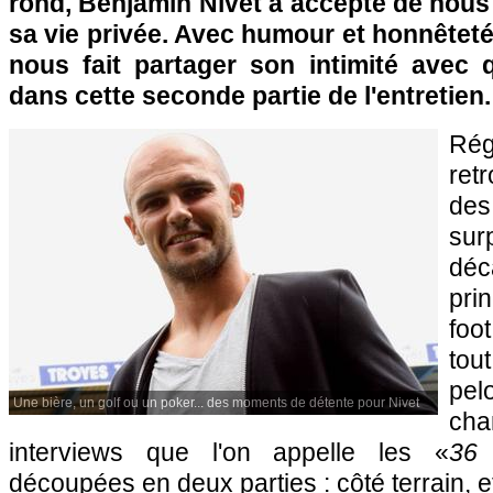
rond, Benjamin Nivet a accepté de nous 
sa vie privée. Avec humour et honnêteté,
nous fait partager son intimité avec
dans cette seconde partie de l'entretien.
Rég
ret
de
su
dé
pri
foo
tout
p
Une bière, un golf ou un poker... des moments de détente pour Nivet
ch
interviews que l'on appelle les «
36 
découpées en deux parties : côté terrain, et