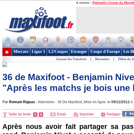
A retenir :
Palmarès Coupe du Mond
OM
PSG
Lyon
Lille
Monaco
Chelsea
Man Utd
Arsenal
Liverpool
ManCity
Ba
+ de clubs
Mercato
Ligue 1
L2/Coupes
Etranger
Coupe d'Europe
Les B
Journal des Transferts
|
Baromètre
|
Débat du J
36 de Maxifoot - Benjamin Nivet
"Après les matchs je bois une
Par
Romain Rigaux
-
Interviews - 36 De Maxifoot, Mise en ligne: le
09/12/2012
à
Taille du texte:
Email
Imprimer
Partager:
Après nous avoir fait partager sa pas