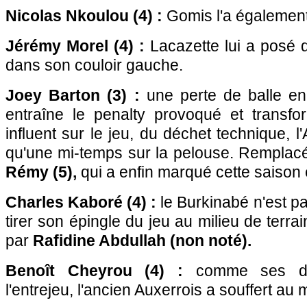
Nicolas Nkoulou (4) :
Gomis l'a également
Jérémy Morel (4) :
Lacazette lui a posé 
dans son couloir gauche.
Joey Barton (3) :
une perte de balle en
entraîne le penalty provoqué et transf
influent sur le jeu, du déchet technique, l
qu'une mi-temps sur la pelouse. Remplac
Rémy (5),
qui a enfin marqué cette saison
Charles Kaboré (4) :
le Burkinabé n'est p
tirer son épingle du jeu au milieu de terr
par
Rafidine Abdullah (non noté).
Benoît Cheyrou (4) :
comme ses de
l'entrejeu, l'ancien Auxerrois a souffert au m