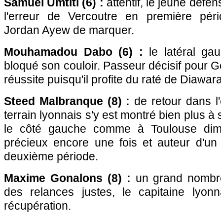
Samuel Umtiti (6) :
attentif, le jeune défen
l'erreur de Vercoutre en première pé
Jordan Ayew de marquer.
Mouhamadou Dabo (6) :
le latéral ga
bloqué son couloir. Passeur décisif pour 
réussite puisqu'il profite du raté de Diawara
Steed Malbranque (8) :
de retour dans l'
terrain lyonnais s'y est montré bien plus 
le côté gauche comme à
Toulouse
dima
précieux encore une fois et auteur d'un 
deuxième période.
Maxime Gonalons (8) :
un grand nombre
des relances justes, le capitaine lyon
récupération.