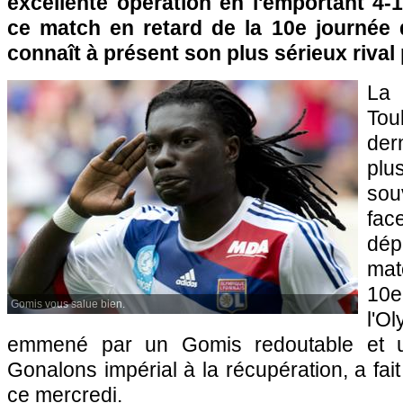
excellente opération en l'emportant 4-
ce match en retard de la 10e journée
connaît à présent son plus sérieux rival p
La
Tou
der
pl
sou
fac
dé
mat
10e
Gomis vous salue bien.
l'O
emmené par un Gomis redoutable et 
Gonalons impérial à la récupération, a fait
ce mercredi.