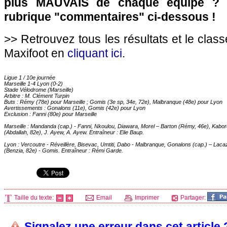
plus MAUVAIS de chaque équipe ? 
rubrique "commentaires" ci-dessous !
>> Retrouvez tous les résultats et le clas
Maxifoot en
cliquant ici
.
Ligue 1 / 10e journée
Marseille
1-4
Lyon
(0-2)
Stade Vélodrome (
Marseille
)
Arbitre : M. Clément Turpin
Buts : Rémy (78e) pour
Marseille
; Gomis (3e sp, 34e, 72e), Malbranque (48e) pour
Lyon
Avertissements : Gonalons (11e), Gomis (42e) pour
Lyon
Exclusion : Fanni (80e) pour
Marseille
Marseille
: Mandanda (cap.) - Fanni, Nkoulou, Diawara, Morel – Barton (Rémy, 46e), Kabor
(Abdallah, 82e), J. Ayew, A. Ayew. Entraîneur : Elie Baup.
Lyon
: Vercoutre - Réveillère, Bisevac, Umtiti, Dabo - Malbranque, Gonalons (cap.) – Laca
(Benzia, 82e) - Gomis. Entraîneur : Rémi Garde.
Taille du texte:
Email
Imprimer
Partager:
Signalez une erreur dans cet article