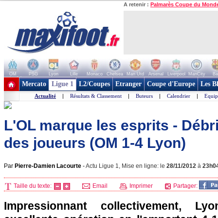
A retenir :
Palmarès Coupe du Mond
OM
PSG
Lyon
Lille
Monaco
Chelsea
Man Utd
Arsenal
Liverpool
ManCity
Ba
+ de clubs
Mercato
Ligue 1
L2/Coupes
Etranger
Coupe d'Europe
Les B
Actualité
|
Résultats & Classement
|
Buteurs
|
Calendrier
|
Equip
L'OL marque les esprits - Débr
des joueurs (OM 1-4 Lyon)
Par
Pierre-Damien Lacourte
-
Actu Ligue 1, Mise en ligne: le
28/11/2012
à
23h0
Taille du texte:
Email
Imprimer
Partager:
Impressionnant collectivement,
Lyo