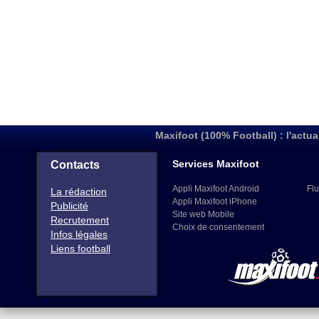
Maxifoot (100% Football) : l'actua
Services Maxifoot
Contacts
Appli Maxifoot Android
Flu
La rédaction
Appli Maxifoot iPhone
Publicité
Site web Mobile
Recrutement
Choix de consentement
Infos légales
Liens football