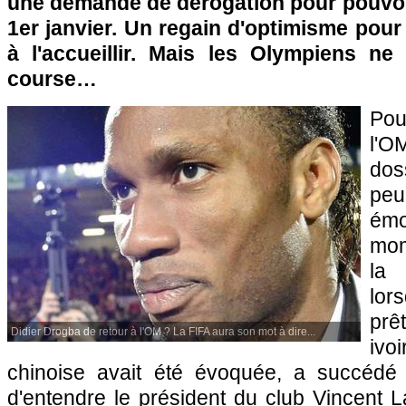
une demande de dérogation pour pouvoir
1er janvier. Un regain d'optimisme pou
à l'accueillir. Mais les Olympiens n
course…
Pou
l'O
dos
pe
ém
mom
la 
lors
prê
Didier Drogba de retour à l'OM ? La FIFA aura son mot à dire...
ivo
chinoise avait été évoquée, a succédé 
d'entendre le président du club Vincent La