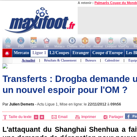
A retenir :
Palmarès Coupe du Mond
OM
PSG
Lyon
Lille
Monaco
Chelsea
Man Utd
Arsenal
Liverpool
ManCity
Ba
+ de clubs
Mercato
Ligue 1
L2/Coupes
Etranger
Coupe d'Europe
Les B
Actualité
|
Résultats & Classement
|
Buteurs
|
Calendrier
|
Equip
Transferts : Drogba demande u
un nouvel espoir pour l'OM ?
Par
Julien Demets
-
Actu Ligue 1, Mise en ligne: le
22/11/2012
à
09h56
Taille du texte:
Email
Imprimer
Partager:
L'attaquant du Shanghai Shenhua a fait