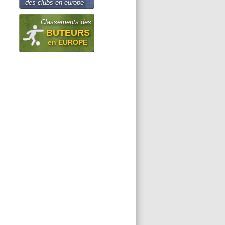
des clubs en europe
Classements des
BUTEURS
en EUROPE