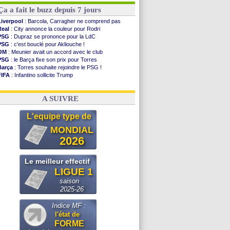
Ça a fait le buzz depuis 7 jours
Liverpool
: Barcola, Carragher ne comprend pas
Real
: City annonce la couleur pour Rodri
PSG
: Dupraz se prononce pour la LdC
PSG
: c'est bouclé pour Akliouche !
OM
: Meunier avait un accord avec le club
PSG
: le Barça fixe son prix pour Torres
Barça
: Torres souhaite rejoindre le PSG !
FIFA
: Infantino sollicite Trump
Argentine
: quand Medina recadre... sa mère
Real
: le démenti de Leipzig pour Diomandé
A SUIVRE
L'equipe type de
MONDIAL
2026
Le meilleur effectif
LIGUE 1
saison
2025-26
Indice MF :
l'état de
FORME