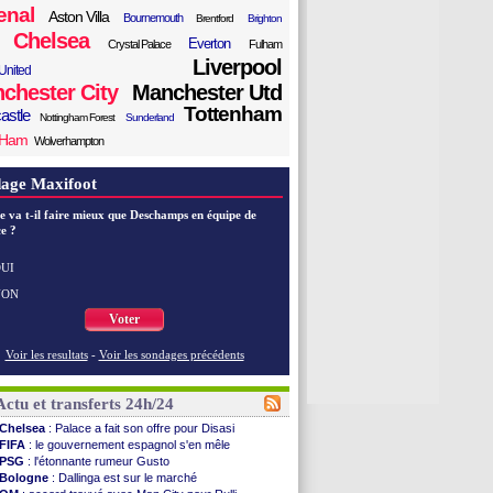
enal
Aston Villa
Bournemouth
Brentford
Brighton
Chelsea
Everton
Crystal Palace
Fulham
Liverpool
United
chester City
Manchester Utd
Tottenham
astle
Nottingham Forest
Sunderland
 Ham
Wolverhampton
age Maxifoot
e va t-il faire mieux que Deschamps en équipe de
e ?
UI
NON
Voter
Voir les resultats
-
Voir les sondages précédents
Actu et transferts 24h/24
Chelsea
: Palace a fait son offre pour Disasi
FIFA
: le gouvernement espagnol s'en mêle
PSG
: l'étonnante rumeur Gusto
Bologne
: Dallinga est sur le marché