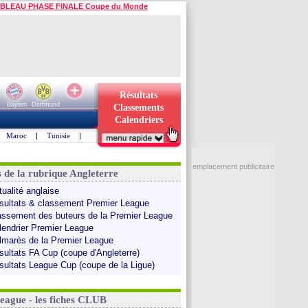
BLEAU PHASE FINALE Coupe du Monde
Résultats
Bayern
Dortmund
Classements
Calendriers
Maroc
|
Tunisie
|
emplacement publicitaire
s de la rubrique Angleterre
tualité anglaise
sultats & classement Premier League
assement des buteurs de la Premier League
lendrier Premier League
lmarès de la Premier League
sultats FA Cup (coupe d'Angleterre)
sultats League Cup (coupe de la Ligue)
League - les fiches CLUB