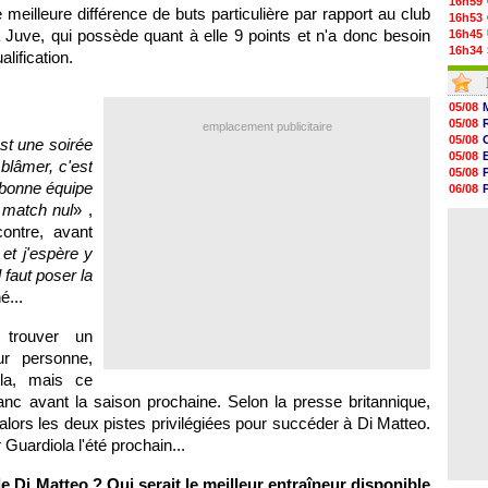
16h59
 meilleure différence de buts particulière par rapport au club
16h53
 Juve, qui possède quant à elle 9 points et n'a donc besoin
16h45
16h34
lification.
16h21
16h04
15h50
05/08
15h40
05/08
emplacement publicitaire
15h18
05/08
st une soirée
15h01
05/08
 blâmer, c'est
14h46
05/08
14h25
a bonne équipe
06/08
14h12
05/08
 match nul
» ,
13h51
04/08
ontre, avant
13h29
13h11
et j'espère y
12h46
l faut poser la
12h28
é...
12h10
11h58
 trouver un
r personne,
la, mais ce
anc avant la saison prochaine. Selon la presse britannique,
alors les deux pistes privilégiées pour succéder à Di Matteo.
Guardiola l'été prochain...
 Di Matteo ? Qui serait le meilleur entraîneur disponible