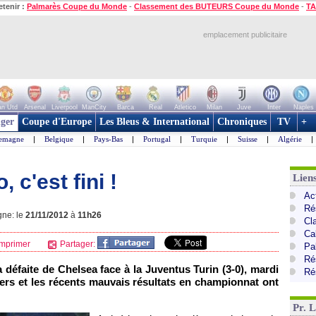
etenir :
Palmarès Coupe du Monde
-
Classement des BUTEURS Coupe du Monde
-
TA
emplacement publicitaire
n Utd
Arsenal
Liverpool
ManCity
Barca
Real
Atletico
Milan
Juve
Inter
Naples
ger
Coupe d'Europe
Les Bleus & International
Chroniques
TV
+
lemagne
|
Belgique
|
Pays-Bas
|
Portugal
|
Turquie
|
Suisse
|
Algérie
|
 c'est fini !
Lien
Ac
Ré
gne: le
21/11/2012
à
11h26
Cl
Ca
mprimer
Partager:
Pa
Ré
a défaite de Chelsea face à la Juventus Turin (3-0), mardi
Ré
ers et les récents mauvais résultats en championnat ont
Pr. 