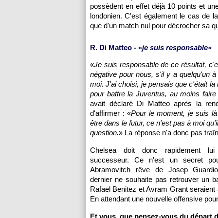
possèdent en effet déjà 10 points et une
londonien. C'est également le cas de la
que d'un match nul pour décrocher sa qua
R. Di Matteo - «
je suis responsable
»
«
Je suis responsable de ce résultat, c'e
négative pour nous, s'il y a quelqu'un à
moi. J'ai choisi, je pensais que c'était l
pour battre la Juventus, au moins faire
avait déclaré Di Matteo après la renc
d'affirmer : «
Pour le moment, je suis là 
être dans le futur, ce n'est pas à moi qu'i
question.
» La réponse n'a donc pas traîn
Chelsea doit donc rapidement lui
successeur. Ce n'est un secret pou
Abramovitch rêve de Josep Guardio
dernier ne souhaite pas retrouver un b
Rafael Benitez et Avram Grant seraient 
En attendant une nouvelle offensive pour 
Et vous, que pensez-vous du départ de