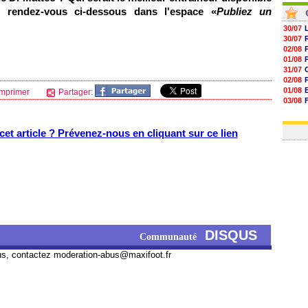
 rendez-vous ci-dessous dans l'espace «
Publiez un
30/07
30/07
02/08
01/08
31/07
02/08
01/08
mprimer
Partager:
03/08
03/08
03/08
et article ? Prévenez-nous en cliquant sur ce lien
DISQUS
Communauté
us, contactez
moderation-abus@maxifoot.fr