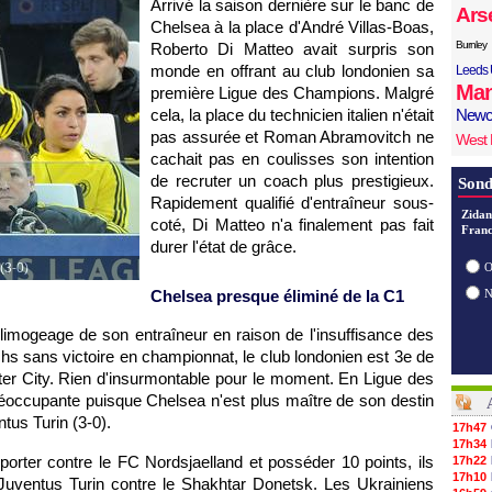
Arrivé la saison dernière sur le banc de
Ars
Chelsea à la place d'André Villas-Boas,
Burnley
Roberto Di Matteo avait surpris son
monde en offrant au club londonien sa
Leeds 
Man
première Ligue des Champions. Malgré
cela, la place du technicien italien n'était
Newc
pas assurée et Roman Abramovitch ne
West
cachait pas en coulisses son intention
de recruter un coach plus prestigieux.
Sond
Rapidement qualifié d'entraîneur sous-
Zidan
coté, Di Matteo n'a finalement pas fait
Franc
durer l'état de grâce.
(3-0)
O
Chelsea presque éliminé de la C1
imogeage de son entraîneur en raison de l'insuffisance des
chs sans victoire en championnat, le club londonien est 3e de
er City. Rien d'insurmontable pour le moment. En Ligue des
réoccupante puisque Chelsea n'est plus maître de son destin
tus Turin (3-0).
17h47
17h34
porter contre le FC Nordsjaelland et posséder 10 points, ils
17h22
17h10
 Juventus Turin contre le Shakhtar Donetsk. Les Ukrainiens