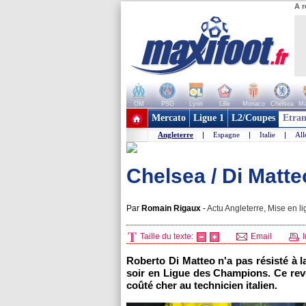
A r
OM
PSG
Lyon
Lille
Monaco
Chelsea
Ma
+ de clubs
Mercato
Ligue 1
L2/Coupes
Etran
Angleterre
|
Espagne
|
Italie
|
Al
Chelsea / Di Matteo,
Par
Romain Rigaux
-
Actu Angleterre, Mise en li
Taille du texte:
Email
I
Roberto Di Matteo n'a pas résisté à l
soir en Ligue des Champions. Ce rev
coûté cher au technicien italien.