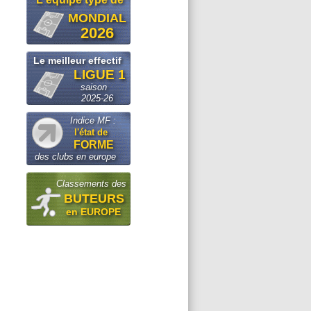
MONDIAL
2026
Le meilleur effectif
LIGUE 1
saison
2025-26
Indice MF :
l'état de
FORME
des clubs en europe
Classements des
BUTEURS
en EUROPE