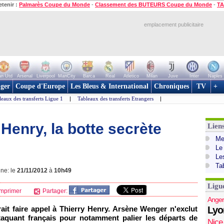
etenir :
Palmarès Coupe du Monde
-
Classement des BUTEURS Coupe du Monde
-
TA
emplacement publicitaire
n Utd
Arsenal
Liverpool
ManCity
Barca
Real
Atletico
Milan
Juve
Inter
Naples
ger
Coupe d'Europe
Les Bleus & International
Chroniques
TV
+
leaux des transferts Ligue 1
|
Tableaux des transferts Etrangers
|
 Henry, la botte secrète
Lien
Mer
Le
Le
Ta
gne: le
21/11/2012
à
10h49
Ligu
mprimer
Partager:
Anger
ait faire appel à Thierry Henry. Arsène Wenger n'exclut
Lyo
attaquant français pour notamment palier les départs de
Nice