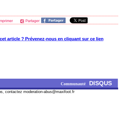
mprimer
Partager:
et article ? Prévenez-nous en cliquant sur ce lien
DISQUS
Communauté
us, contactez
moderation-abus@maxifoot.fr