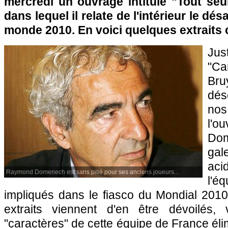
mercredi un ouvrage intitulé "Tout seu
dans lequel il relate de l'intérieur le dé
monde 2010. En voici quelques extraits c
Ju
"C
Br
dés
no
l'o
Dom
gal
aci
Raymond Domenech est sans pitié pour ses anciens joueurs...
l'
impliqués dans le fiasco du Mondial 2010
extraits viennent d'en être dévoilés, 
"caractères" de cette équipe de France éli