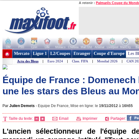
A retenir :
Palmarès Coupe du Mond
OM
PSG
Lyon
Lille
Monaco
Chelsea
Man Utd
Arsenal
Liverpool
ManCity
Ba
+ de clubs
Mercato
Ligue 1
L2/Coupes
Etranger
Coupe d'Europe
Les B
Actu des Bleus
|
Euro 2024
|
Class. FIFA
|
Mondial 2026
|
CAN 20
Équipe de France : Domenech 
une les stars des Bleus au Mo
Par
Julien Demets
-
Equipe De France, Mise en ligne: le
19/11/2012
à
16h55
Taille du texte:
Email
Imprimer
Partager:
L'ancien sélectionneur de l'équipe d