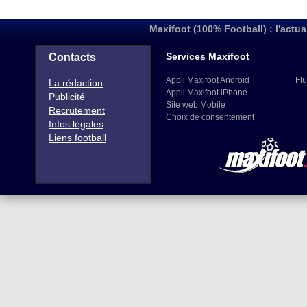
Maxifoot (100% Football) : l'actua
Services Maxifoot
Contacts
Appli Maxifoot Android
Flu
La rédaction
Appli Maxifoot iPhone
Publicité
Site web Mobile
Recrutement
Choix de consentement
Infos légales
Liens football