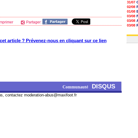
31/07
02/08
01/08
03/08
03/08
mprimer
Partager:
03/08
03/08
31/07
et article ? Prévenez-nous en cliquant sur ce lien
DISQUS
Communauté
us, contactez
moderation-abus@maxifoot.fr