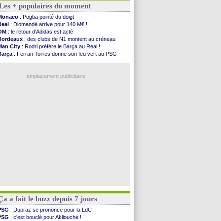
Les + populaires du moment
Nantes
: Der Zakarian et sa relation avec Kita
OM
: le club prêt à libérer Kondogbia ?
Monaco
: Pogba pointé du doigt
Monaco
: le message touchant d'Akliouche
Real
: Diomandé arrive pour 140 M€ !
FIFA
: Tebas en remet une couche
OM
: le retour d'Adidas est acté
FIFA
: l'UEFA maintient la pression
Bordeaux
: des clubs de N1 montent au créneau
PSG
: Tebas encense Luis Enrique
Man City
: Rodri préfère le Barça au Real !
Real
: Vinicius jusqu'en 2032 (officiel)
Barça
: Ferran Torres donne son feu vert au PSG
Lyon
: Mangala va rejoindre Getafe
PSG
: Liverpool accélère pour Mbaye
OM
: une offre refusée pour Aguerd
PSG
: Luis Enrique satisfait malgré tout
Real
: c'est confirmé pour Vinicius
emplacement publicitaire
Troyes
: Junior Diaz jusqu'en 2030 (officiel)
PSG
: Akliouche a signé (officiel)
OM
: une offre pour Bulka
PSG
: contrat signé pour Akliouche
Ouganda
: Owori battu à mort à Kampala
Voir les brèves précédentes
Ça a fait le buzz depuis 7 jours
PSG
: Dupraz se prononce pour la LdC
PSG
: c'est bouclé pour Akliouche !