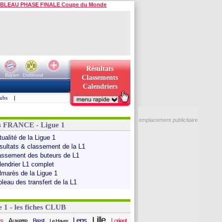
BLEAU PHASE FINALE Coupe du Monde
Résultats
Bayern
Dortmund
Classements
Calendriers
ubs
|
emplacement publicitaire
s FRANCE - Ligue 1
ualité de la Ligue 1
sultats & classement de la L1
assement des buteurs de L1
lendrier L1 complet
lmarès de la Ligue 1
bleau des transfert de la L1
e 1 - les fiches CLUB
Lille
Lens
s
Auxerre
Lorient
Brest
Le Havre