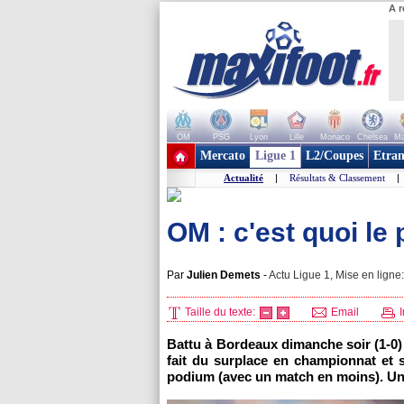
A r
OM
PSG
Lyon
Lille
Monaco
Chelsea
Ma
+ de clubs
Mercato
Ligue 1
L2/Coupes
Etran
Actualité
|
Résultats & Classement
|
OM : c'est quoi le
Par
Julien Demets
-
Actu Ligue 1, Mise en ligne:
Taille du texte:
Email
I
Battu à
Bordeaux
dimanche soir (1-0)
fait du surplace en championnat et s
podium (avec un match en moins). Une