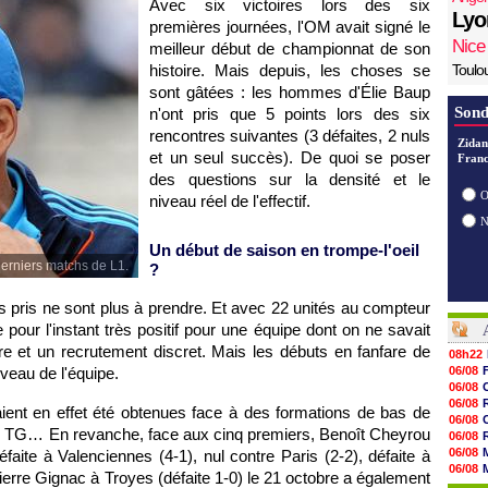
Avec six victoires lors des six
Lyo
premières journées,
l'OM
avait signé le
Nice
meilleur début de championnat de son
histoire. Mais depuis, les choses se
Toulo
sont gâtées : les hommes d'Élie Baup
Sond
n'ont pris que 5 points lors des six
rencontres suivantes (3 défaites, 2 nuls
Zidan
et un seul succès). De quoi se poser
Franc
des questions sur la densité et le
O
niveau réel de l'effectif.
Un début de saison en trompe-l'oeil
derniers matchs de L1.
?
s pris ne sont plus à prendre. Et avec 22 unités au compteur
 pour l'instant très positif pour une équipe dont on ne savait
e et un recrutement discret. Mais les débuts en fanfare de
08h22
veau de l'équipe.
06/08
06/08
06/08
aient en effet été obtenues face à des formations de bas de
06/08
n TG… En revanche, face aux cinq premiers, Benoît Cheyrou
06/08
06/08
défaite à Valenciennes (4-1), nul contre
Paris
(2-2), défaite à
06/08
erre Gignac à Troyes (défaite 1-0) le 21 octobre a également
06/08