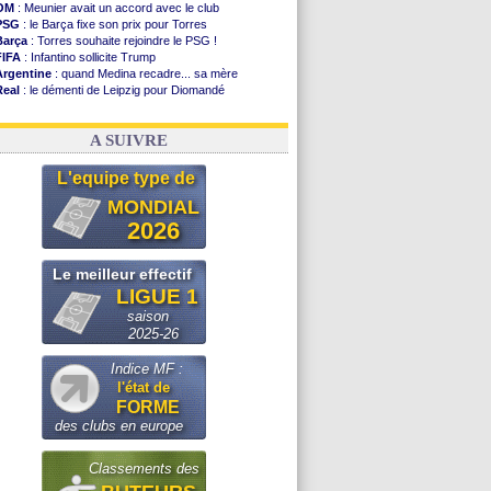
OM
: Meunier avait un accord avec le club
PSG
: le Barça fixe son prix pour Torres
Barça
: Torres souhaite rejoindre le PSG !
FIFA
: Infantino sollicite Trump
Argentine
: quand Medina recadre... sa mère
Real
: le démenti de Leipzig pour Diomandé
OM
: Paixão attire un 2e club anglais
FIFA
: le conseiller d'Infantino démissionne !
A SUIVRE
L'equipe type de
MONDIAL
2026
Le meilleur effectif
LIGUE 1
saison
2025-26
Indice MF :
l'état de
FORME
des clubs en europe
Classements des