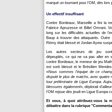
marqué un tournant pour
l'OM
, dès lors
Un effectif insuffisant
Contre
Bordeaux
,
Marseille
a fini la r
Fabrice Apruzesse et Billel Omrani. Voi
long sur les difficultés actuelles de l'e
Baup à trouver des attaquants. Outre 
Rémy était blessé et Jordan Ayew susp
Les autres secteurs de jeu son
dépeuplés, ce qui ne va pas aller en s
contre
Bordeaux
, le meneur de jeu Mat
est sorti blessé et le Brésilien Mendes
«
Nous sommes l'équipe de ce champi
disputé le plus de matchs, avec quatre 
tour préliminaire de Ligue Europa. Auj
blessures également
», déplorait d'aille
l'OM
rejoue dès jeudi en Ligue Europa 
Et vous, à quoi attribuez-vous la 
débattre dans la rubrique "Commenta