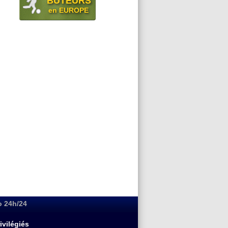
BUTEURS
en EUROPE
o 24h/24
ivilégiés