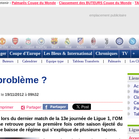
etenir :
Palmarès Coupe du Monde
-
Classement des BUTEURS Coupe du Monde
-
TA
emplacement publicitaire
n Utd
Arsenal
Liverpool
ManCity
Barca
Real
Atletico
Milan
Juve
Inter
Naples
ger
Coupe d'Europe
Les Bleus & International
Chroniques
TV
+
Buteurs
|
Calendrier
|
Equipe type
|
Tableau Transferts
|
Palmarès
|
Les Cl
 problème ?
Lien
Act
Ré
 le
19/11/2012
à
09h32
Cl
Ca
mprimer
Partager:
Pa
Ta
 lors du dernier match de la 13e journée de Ligue 1,
l'OM
e retrouve pour la première fois cette saison éjecté du
 baisse de régime qui s'explique de plusieurs façons.
Ligu
Anger