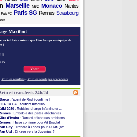
n
Marseille
Monaco
Nantes
Metz
Paris SG
Rennes
Strasbourg
Paris FC
use
age Maxifoot
e va t-il faire mieux que Deschamps en équipe de
e ?
UI
NON
Voter
Voir les resultats
-
Voir les sondages précédents
Actu et transferts 24h/24
Barça
: l'agent de Rodri confirme !
FIFA
: la CAF soutient Infantino
CdM 2030
: Rubiales charge Infantino et ...
Rennes
: Embolo a des pistes alléchantes
Côte d'Ivoire
: Renard affiche ses ambitions
Rennes
: Haise confirme pour Aït Boudlal
Man City
: Trafford à Leeds pour 47 M€ (off...
Man Utd
: Zirkzee vers la Juventus ?
Amical
: Monaco s'impose contre Getafe