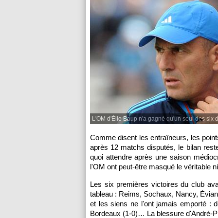
L'OM d'Élie Baup n'a gagné qu'un seul des six 
Comme disent les entraîneurs, les point
après 12 matchs disputés, le bilan reste
quoi attendre après une saison médiocr
l'OM
ont peut-être masqué le véritable ni
Les six premières victoires du club av
tableau : Reims,
Sochaux
, Nancy, Évia
et les siens ne l'ont jamais emporté : 
Bordeaux
(1-0)… La blessure d'André-Pi