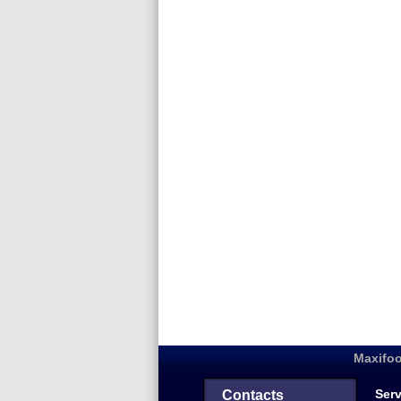
Maxifoo
Serv
Contacts