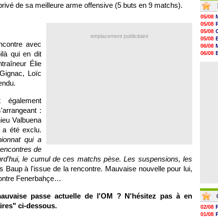
 privé de sa meilleure arme offensive (5 buts en 9 matchs).
06/08
06/08
05/08
06/08
05/08
06/08
05/08
06/08
emplacement publicitaire
05/08
06/08
encontre avec
06/08
06/08
là qui en dit
06/08
06/08
05/08
ntraîneur Élie
06/08
06/08
06/08
Gignac, Loïc
06/08
endu.
06/08
06/08
t également
06/08
06/08
'arrangeant :
hieu Valbuena
 a été exclu.
onnat qui a
rencontres de
ourd'hui, le cumul de ces matchs pèse. Les suspensions, les
urs Baup à l'issue de la rencontre. Mauvaise nouvelle pour lui,
contre Fenerbahçe…
mauvaise passe actuelle de
l'OM
? N'hésitez pas à en
ires" ci-dessous.
02/08
01/08