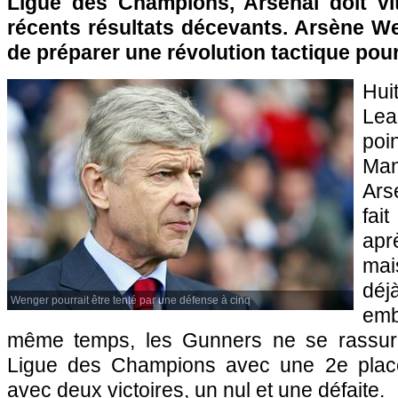
Ligue des Champions, Arsenal doit vi
récents résultats décevants. Arsène We
de préparer une révolution tactique pou
Hu
Le
poi
Ma
Ars
fait
apr
mai
dé
Wenger pourrait être tenté par une défense à cinq
em
même temps, les Gunners ne se rassur
Ligue des Champions avec une 2e plac
avec deux victoires, un nul et une défaite.