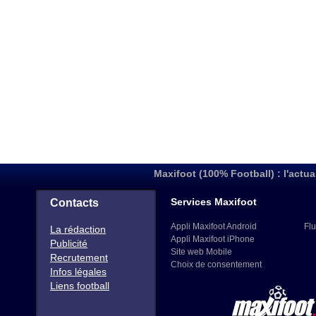
Maxifoot (100% Football) : l'actua
Services Maxifoot
Contacts
Appli Maxifoot Android
Flu
La rédaction
Appli Maxifoot iPhone
Publicité
Site web Mobile
Recrutement
Choix de consentement
Infos légales
Liens football