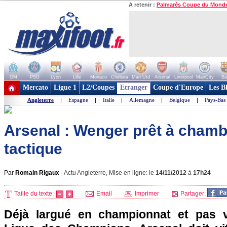
A retenir :
Palmarès Coupe du Mond
OM
PSG
Lyon
Lille
Monaco
Chelsea
Man Utd
Arsenal
Liverpool
ManCity
Ba
+ de clubs
Mercato
Ligue 1
L2/Coupes
Etranger
Coupe d'Europe
Les B
Angleterre
|
Espagne
|
Italie
|
Allemagne
|
Belgique
|
Pays-Bas
Arsenal : Wenger prêt à chamb
tactique
Par
Romain Rigaux
-
Actu Angleterre, Mise en ligne: le
14/11/2012
à
17h24
Taille du texte:
Email
Imprimer
Partager:
Déjà largué en championnat et pas vr