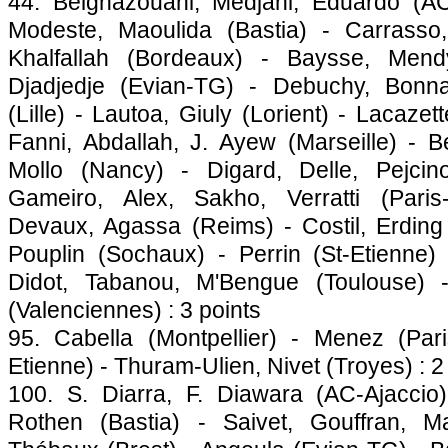
44. Belghazouani, Medjani, Eduardo (A
Modeste, Maoulida (
Bastia
) - Carrasso
Khalfallah (
Bordeaux
) - Baysse, Mendy
Djadjedje (Evian-TG) - Debuchy, Bonna
(
Lille
) - Lautoa, Giuly (Lorient) - Lacazett
Fanni, Abdallah, J. Ayew (
Marseille
) - B
Mollo (Nancy) - Digard, Delle, Pejcin
Gameiro, Alex, Sakho, Verratti (
Paris
Devaux, Agassa (Reims) - Costil, Erding
Pouplin (
Sochaux
) - Perrin (St-Etienne)
Didot, Tabanou, M'Bengue (
Toulouse
) 
(Valenciennes) : 3 points
95. Cabella (
Montpellier
) - Menez (
Par
Etienne) - Thuram-Ulien, Nivet (Troyes) : 2
100. S. Diarra, F. Diawara (AC-
Ajaccio
Rothen (
Bastia
) - Saivet, Gouffran, M