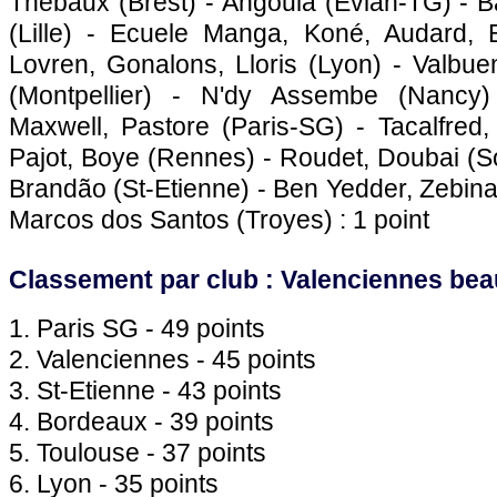
Thébaux (Brest) - Angoula (Evian-TG) - 
(
Lille
) - Ecuele Manga, Koné, Audard, Ba
Lovren, Gonalons, Lloris (
Lyon
) - Valbue
(
Montpellier
) - N'dy Assembe (Nancy)
Maxwell, Pastore (
Paris
-SG) - Tacalfred
Pajot, Boye (
Rennes
) - Roudet, Doubai (
S
Brandão (St-Etienne) - Ben Yedder, Zebina
Marcos dos Santos (Troyes) : 1 point
Classement par club : Valenciennes be
1.
Paris SG
- 49 points
2. Valenciennes - 45 points
3. St-Etienne - 43 points
4.
Bordeaux
- 39 points
5.
Toulouse
- 37 points
6.
Lyon
- 35 points