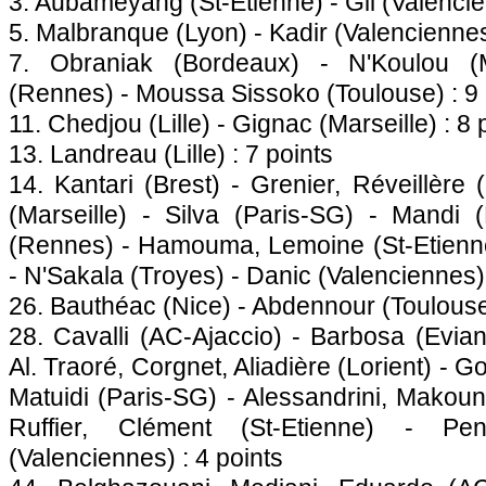
3. Aubameyang (St-Etienne) - Gil (Valencie
5. Malbranque (
Lyon
) - Kadir (Valenciennes
7. Obraniak (
Bordeaux
) - N'Koulou (
(
Rennes
) - Moussa Sissoko (
Toulouse
) : 9
11. Chedjou (
Lille
) - Gignac (
Marseille
) : 8
13. Landreau (
Lille
) : 7 points
14. Kantari (Brest) - Grenier, Réveillère (
(
Marseille
) - Silva (
Paris
-SG) - Mandi (
(
Rennes
) - Hamouma, Lemoine (St-Etienne)
- N'Sakala (Troyes) - Danic (Valenciennes) 
26. Bauthéac (
Nice
) - Abdennour (
Toulous
28. Cavalli (AC-
Ajaccio
) - Barbosa (Evian
Al. Traoré, Corgnet, Aliadière (Lorient) - Go
Matuidi (
Paris
-SG) - Alessandrini, Makoun
Ruffier, Clément (St-Etienne) - Pe
(Valenciennes) : 4 points