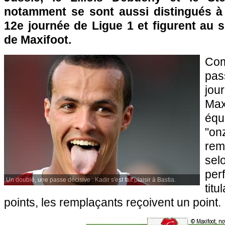
notamment se sont aussi distingués à 
12e journée de Ligue 1 et figurent au s
de Maxifoot.
Com
pas
jou
Max
équ
"o
rem
s
pe
Un doublé, une passe décisive : Kadir s'est fait plaisir à Bastia.
titu
points, les remplaçants reçoivent un point.