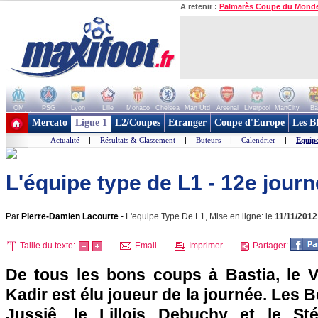
A retenir :
Palmarès Coupe du Mond
OM
PSG
Lyon
Lille
Monaco
Chelsea
Man Utd
Arsenal
Liverpool
ManCity
Ba
+ de clubs
Mercato
Ligue 1
L2/Coupes
Etranger
Coupe d'Europe
Les B
Actualité
|
Résultats & Classement
|
Buteurs
|
Calendrier
|
Equip
L'équipe type de L1 - 12e jour
Par
Pierre-Damien Lacourte
-
L'equipe Type De L1, Mise en ligne: le
11/11/2012
Taille du texte:
Email
Imprimer
Partager:
De tous les bons coups à
Bastia
, le 
Kadir est élu joueur de la journée. Les 
Jussiê, le Lillois Debuchy et le S