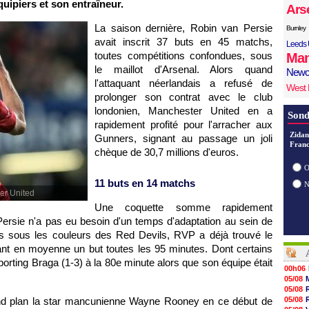
uipiers et son entraîneur.
Ars
La saison dernière, Robin van Persie
Burnley
avait inscrit 37 buts en 45 matchs,
Leeds 
toutes compétitions confondues, sous
Man
le maillot d'Arsenal. Alors quand
Newc
l'attaquant néerlandais a refusé de
West
prolonger son contrat avec le club
londonien, Manchester United en a
Sond
rapidement profité pour l'arracher aux
Zidan
Gunners, signant au passage un joli
Franc
chèque de 30,7 millions d'euros.
O
11 buts en 14 matchs
ter United
Une coquette somme rapidement
n Persie n'a pas eu besoin d'un temps d'adaptation au sein de
s sous les couleurs des Red Devils, RVP a déjà trouvé le
vant en moyenne un but toutes les 95 minutes. Dont certains
porting Braga (1-3) à la 80e minute alors que son équipe était
00h06
05/08
05/08
ond plan la star mancunienne Wayne Rooney en ce début de
05/08