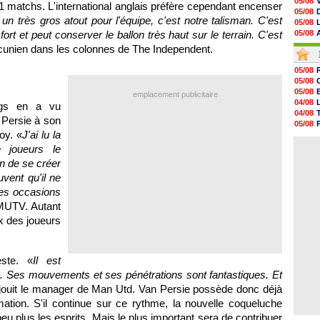
05/08
 11 matchs. L'international anglais préfère cependant encenser
05/08
 un très gros atout pour l'équipe, c'est notre talisman. C'est
05/08
ort et peut conserver le ballon très haut sur le terrain. C'est
05/08
05/08
ncunien dans les colonnes de The Independent.
05/08
05/08
05/08
05/08
05/08
05/08
05/08
emplacement publicitaire
05/08
04/08
ggs en a vu
05/08
04/08
 Persie à son
05/08
05/08
05/08
oy. «
J'ai lu la
04/08
05/08
04/08
 joueurs le
05/08
n de se créer
05/08
05/08
vent qu'il ne
05/08
des occasions
05/08
r MUTV. Autant
05/08
x des joueurs
ste. «
Il est
e. Ses mouvements et ses pénétrations sont fantastiques. Et
éjouit le manager de Man Utd. Van Persie possède donc déjà
ation. S'il continue sur ce rythme, la nouvelle coqueluche
u plus les esprits. Mais le plus important sera de contribuer