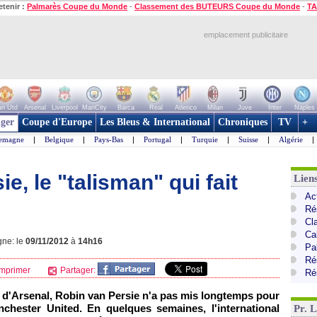
etenir :
Palmarès Coupe du Monde
-
Classement des BUTEURS Coupe du Monde
-
TA
emplacement publicitaire
n Utd
Arsenal
Liverpool
ManCity
Barca
Real
Atletico
Milan
Juve
Inter
Naples
ger
Coupe d'Europe
Les Bleus & International
Chroniques
TV
+
lemagne
|
Belgique
|
Pays-Bas
|
Portugal
|
Turquie
|
Suisse
|
Algérie
|
e, le "talisman" qui fait
Lien
Ac
Ré
Cl
Ca
gne: le
09/11/2012
à
14h16
Pa
Ré
mprimer
Partager:
Ré
 d'Arsenal, Robin van Persie n'a pas mis longtemps pour
chester United. En quelques semaines, l'international
Pr. 