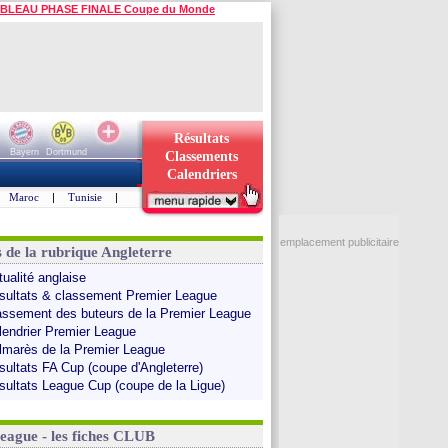
BLEAU PHASE FINALE Coupe du Monde
Résultats
Bayern
Dortmund
Classements
Calendriers
Maroc
|
Tunisie
|
emplacement publicitaire
s de la rubrique Angleterre
tualité anglaise
sultats & classement Premier League
assement des buteurs de la Premier League
lendrier Premier League
lmarès de la Premier League
sultats FA Cup (coupe d'Angleterre)
sultats League Cup (coupe de la Ligue)
League - les fiches CLUB