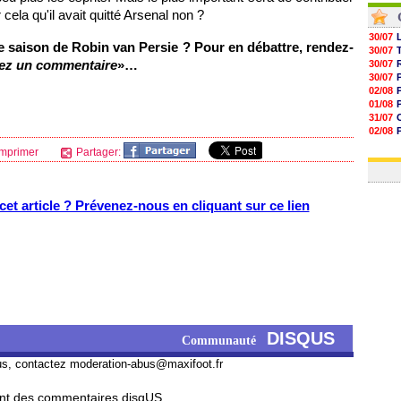
 cela qu'il avait quitté Arsenal non ?
30/07
 saison de Robin van Persie ? Pour en débattre, rendez-
30/07
iez un commentaire
»…
30/07
30/07
02/08
01/08
31/07
02/08
30/07
mprimer
Partager:
01/08
et article ? Prévenez-nous en cliquant sur ce lien
DISQUS
Communauté
us, contactez
moderation-abus@maxifoot.fr
t des commentaires disqUS ...