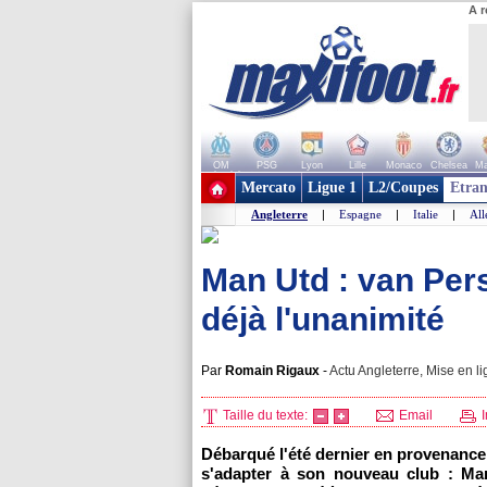
A r
OM
PSG
Lyon
Lille
Monaco
Chelsea
Ma
+ de clubs
Mercato
Ligue 1
L2/Coupes
Etran
Angleterre
|
Espagne
|
Italie
|
Al
Man Utd : van Persi
déjà l'unanimité
Par
Romain Rigaux
-
Actu Angleterre, Mise en li
Taille du texte:
Email
I
Débarqué l'été dernier en provenance
s'adapter à son nouveau club : Man