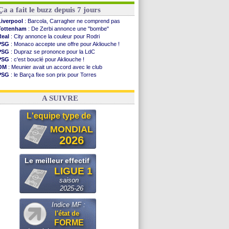
Ça a fait le buzz depuis 7 jours
Liverpool
: Barcola, Carragher ne comprend pas
Tottenham
: De Zerbi annonce une "bombe"
Real
: City annonce la couleur pour Rodri
PSG
: Monaco accepte une offre pour Akliouche !
PSG
: Dupraz se prononce pour la LdC
PSG
: c'est bouclé pour Akliouche !
OM
: Meunier avait un accord avec le club
PSG
: le Barça fixe son prix pour Torres
OM
: accord de principe entre Rulli et Man City
Barça
: Torres souhaite rejoindre le PSG !
A SUIVRE
L'equipe type de
MONDIAL
2026
Le meilleur effectif
LIGUE 1
saison
2025-26
Indice MF :
l'état de
FORME