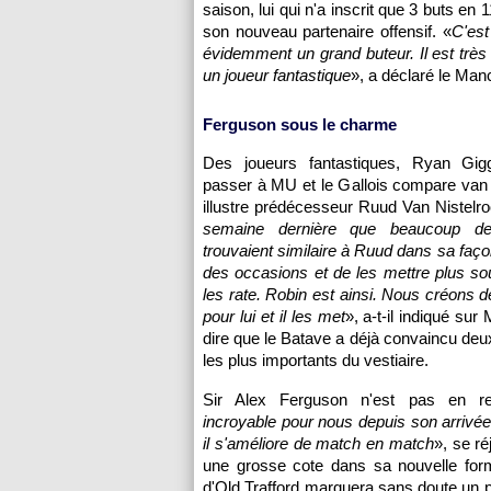
saison, lui qui n'a inscrit que 3 buts en
son nouveau partenaire offensif. «
C'est
évidemment un grand buteur. Il est très f
un joueur fantastique
», a déclaré le Ma
Ferguson sous le charme
Des joueurs fantastiques, Ryan Gi
passer à MU et le Gallois compare van
illustre prédécesseur Ruud Van Nistelro
semaine dernière que beaucoup de
trouvaient similaire à Ruud dans sa faço
des occasions et de les mettre plus sou
les rate. Robin est ainsi. Nous créons 
pour lui et il les met
», a-t-il indiqué su
dire que le Batave a déjà convaincu deu
les plus importants du vestiaire.
Sir Alex Ferguson n'est pas en re
incroyable pour nous depuis son arrivé
il s'améliore de match en match
», se r
une grosse cote dans sa nouvelle form
d'Old Trafford marquera sans doute un pe