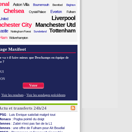
enal
Aston Villa
Bournemouth
Brentford
Brighton
Chelsea
Everton
Crystal Palace
Fulham
Liverpool
United
chester City
Manchester Utd
Tottenham
astle
Nottingham Forest
Sunderland
 Ham
Wolverhampton
age Maxifoot
e va t-il faire mieux que Deschamps en équipe de
e ?
UI
NON
Voter
Voir les resultats
-
Voir les sondages précédents
Actu et transferts 24h/24
PSG
: Luis Enrique satisfait malgré tout
Monaco
: Pogba pointé du doigt
Rennes
: Zabiri n'est pas fan de la L1
Rennes
: une offre de Fulham pour Aït Boudlal