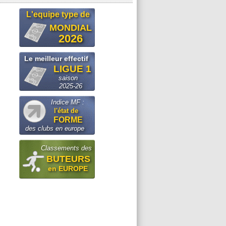
L'equipe type de
MONDIAL
2026
Le meilleur effectif
LIGUE 1
saison
2025-26
Indice MF :
l'état de
FORME
des clubs en europe
Classements des
BUTEURS
en EUROPE