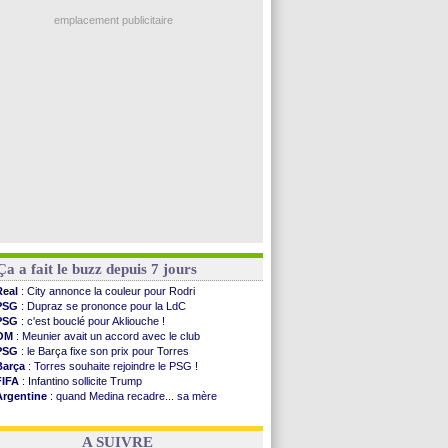
Lyon
: Fonseca prend cher sur les réseaux
Rennes
: Aït Boudlal veut rejoindre Fulham
emplacement publicitaire
Aston Villa
: Liverpool cible aussi Konsa
OM
: une approche pour Diatta
Le Havre
: Diaw va signer à Lille
Trabzonspor
: Salah a signé ! (officiel)
Bordeaux
: les mots de Mavuba
Voir les brèves précédentes
Ça a fait le buzz depuis 7 jours
Real
: City annonce la couleur pour Rodri
PSG
: Dupraz se prononce pour la LdC
PSG
: c'est bouclé pour Akliouche !
OM
: Meunier avait un accord avec le club
PSG
: le Barça fixe son prix pour Torres
Barça
: Torres souhaite rejoindre le PSG !
FIFA
: Infantino sollicite Trump
Argentine
: quand Medina recadre... sa mère
Real
: le démenti de Leipzig pour Diomandé
OM
: Paixão attire un 2e club anglais
A SUIVRE