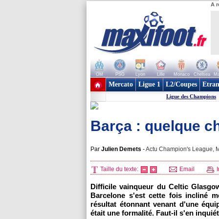
A r
OM
PSG
Lyon
Lille
Monaco
Chelsea
Ma
+ de clubs
Mercato
Ligue 1
L2/Coupes
Etran
Ligue des Champions
Barça : quelque c
Par
Julien Demets
-
Actu Champion's League, Mi
Taille du texte:
Email
I
Difficile vainqueur du Celtic Glasg
Barcelone s'est cette fois incliné 
résultat étonnant venant d'une équi
était une formalité. Faut-il s'en inquié