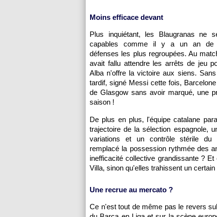
Moins efficace devant
Plus inquiétant, les Blaugranas ne s
capables comme il y a un an de p
défenses les plus regroupées. Au match a
avait fallu attendre les arrêts de jeu p
Alba n'offre la victoire aux siens. Sans
tardif, signé Messi cette fois, Barcelone 
de Glasgow sans avoir marqué, une pr
saison !
De plus en plus, l'équipe catalane para
trajectoire de la sélection espagnole,
variations et un contrôle stérile du 
remplacé la possession rythmée des an
inefficacité collective grandissante ? E
Villa, sinon qu'elles trahissent un certain
Une recrue au mercato ?
Ce n'est tout de même pas le revers sub
du Barça en Liga et sur la scène europé