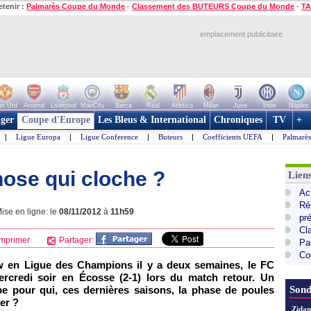
etenir :
Palmarès Coupe du Monde
-
Classement des BUTEURS Coupe du Monde
-
TA
emplacement publicitaire
n Utd
Arsenal
Liverpool
ManCity
Barca
Real
Atletico
Milan
Juve
Inter
Naples
ger
Coupe d'Europe
Les Bleus & International
Chroniques
TV
+
|
Ligue Europa
|
Ligue Conference
|
Buteurs
|
Coefficients UEFA
|
Palmarè
hose qui cloche ?
Lie
Ac
Ré
se en ligne: le
08/11/2012
à
11h59
pr
Cl
mprimer
Partager:
Pa
Co
ow en Ligue des Champions il y a deux semaines, le FC
mercredi soir en Écosse (2-1) lors du match retour. Un
pe pour qui, ces dernières saisons, la phase de poules
Sond
ter ?
Zidan