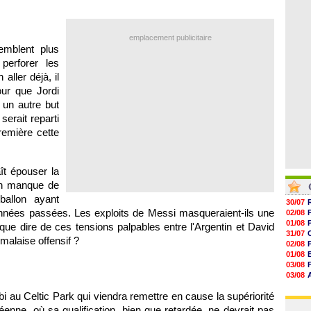
04/08
15h40
15h18
15h01
emplacement publicitaire
14h46
emblent plus
14h25
erforer les
14h12
ller déjà, il
our que Jordi
 un autre but
serait reparti
emière cette
ît épouser la
 un manque de
ballon ayant
30/07
nées passées. Les exploits de Messi masqueraient-ils une
02/08
01/08
t que dire de ces tensions palpables entre l'Argentin et David
31/07
 malaise offensif ?
02/08
01/08
03/08
03/08
03/08
i au Celtic Park qui viendra remettre en cause la supériorité
03/08
enne, où sa qualification, bien que retardée, ne devrait pas