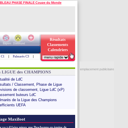
BLEAU PHASE FINALE Coupe du Monde
Résultats
Bayern
Dortmund
Classements
Calendriers
s C1
|
Palmarès C3
|
emplacement publicitaire
ns LIGUE des CHAMPIONS
tualité de LdC
sultats / Classement, Phase de Ligue
évisions de classement, Ligue LdC (xP)
assement buteurs LdC
lmarès de la Ligue des Champions
efficients UEFA
age Maxifoot
e va t-il faire mieux que Deschamps en équipe de