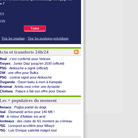
e ?
UI
NON
Voter
Voir les resultats
-
Voir les sondages précédents
Actu et transferts 24h/24
Real
: c'est confirmé pour Vinicius
Troyes
: Junior Diaz jusqu'en 2030 (officiel)
PSG
: Akliouche a signé (officiel)
OM
: une offre pour Bulka
PSG
: contrat signé pour Akliouche
Ouganda
: Owori battu à mort à Kampala
Arsenal
: Arteta veut créer une dynastie
Chelsea
: Palace a fait son offre pour Disasi
FIFA
: le gouvernement espagnol s'en mêle
Les + populaires du moment
PSG
: l'étonnante rumeur Gusto
Bologne
: Dallinga est sur le marché
Monaco
: Pogba pointé du doigt
OM
: accord trouvé avec Man City pour Rulli
Real
: Diomandé arrive pour 140 M€ !
OM
: Medina vers Leverkusen pour 25 M€
OM
: le retour d'Adidas est acté
Uruguay
: Forlan nommé sélectionneur (officiel)
Bordeaux
: des clubs de N1 montent au créneau
Séville
: Juanlu signe à Bournemouth (officiel)
PSG
: Liverpool accélère pour Mbaye
PSG
: Ndjantou heureux d'avoir rejoué
PSG
: Luis Enrique satisfait malgré tout
Real
: Diomandé pour 140 M€ ! (officiel)
Real
: une nouvelle offre pour Vinicius
Man City
: Rodri préfère le Barça au Real !