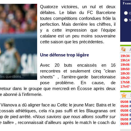
Franc
Quatorze victoires, un nul et deux
défaites. Le bilan du FC Barcelone
O
toutes compétitions confondues frôle la
perfection. Mais derrière les chiffres, il
y a cette impression que l'équipe
catalane est un peu moins souveraine
cette saison que les précédentes.
Une défense trop légère
19h34
19h14
Avec 20 buts encaissés en 16
19h06
18h50
rencontres et seulement cinq "clean
18h30
sheets" , l'arrière-garde barcelonaise
des questions...
18h20
pose problème. En cause, de
17h58
17h47
 retour dans le groupe que mercredi en Écosse après deux
17h34
 abonné à l'infirmerie.
17h22
17h10
05/08
ilanova a dû aligner face au Celtic le jeune Marc Batra et le
16h59
05/08
16h53
ssais athlétiques, cela n'a pas suffi et les Blaugranas ont
05/08
16h45
05/08
 de pied arrêté. «
Nous savions que nous allions souffrir sur
16h34
05/08
taille
» , reconnaissait d'ailleurs après le match le coach du
16h21
06/08
16h04
05/08
15h50