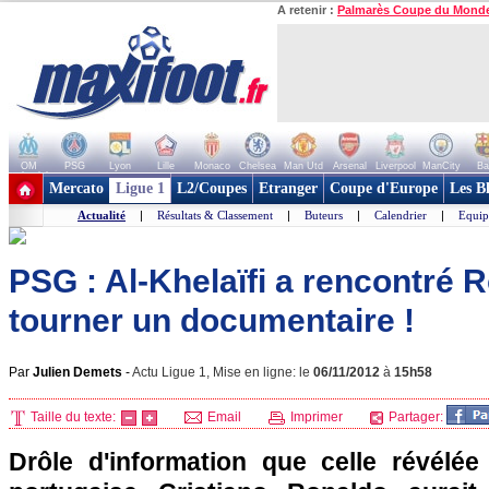
A retenir :
Palmarès Coupe du Mond
OM
PSG
Lyon
Lille
Monaco
Chelsea
Man Utd
Arsenal
Liverpool
ManCity
Ba
+ de clubs
Mercato
Ligue 1
L2/Coupes
Etranger
Coupe d'Europe
Les B
Actualité
|
Résultats & Classement
|
Buteurs
|
Calendrier
|
Equip
PSG : Al-Khelaïfi a rencontré R
tourner un documentaire !
Par
Julien Demets
-
Actu Ligue 1, Mise en ligne: le
06/11/2012
à
15h58
Taille du texte:
Email
Imprimer
Partager:
Drôle d'information que celle révélée