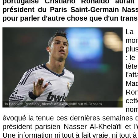
portugaise Cristiano Ronaldo aurait
président du
Paris Saint-Germain
Nasse
pour parler d'autre chose que d'un tran
La
mon
plu
: le
tê
l'
Ma
Ron
ce
"In Bed with Ronaldo", bientôt en exclusivité sur Al-Jazeera.
no
évoqué la tenue ces dernières semaines d
président parisien Nasser Al-Khelaïfi et l
Une information ni tout à fait vraie, ni tout à