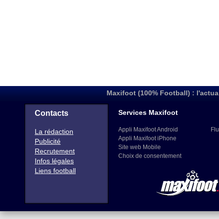
Maxifoot (100% Football) : l'actua
Services Maxifoot
Contacts
Appli Maxifoot Android
Flu
La rédaction
Appli Maxifoot iPhone
Publicité
Site web Mobile
Recrutement
Choix de consentement
Infos légales
Liens football