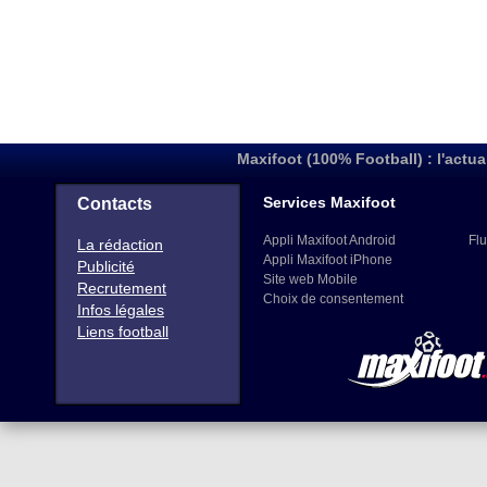
Maxifoot (100% Football) : l'actua
Services Maxifoot
Contacts
Appli Maxifoot Android
Flu
La rédaction
Appli Maxifoot iPhone
Publicité
Site web Mobile
Recrutement
Choix de consentement
Infos légales
Liens football