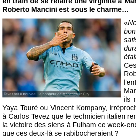
en train de se refaire une virginité à M
Roberto Mancini est sous le charme…
«
N
bon
sat
dur
étai
Ces
Ro
l'
Man
Tevez fait à nouveau le bonheur de Manchester City
ils
Yaya Touré ou Vincent Kompany, irréproch
à Carlos Tevez que le technicien italien 
la victoire des siens à Fulham ce week-end
que ces deux-là se rabibocheraient ?