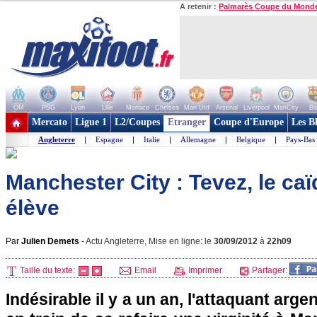
A retenir :
Palmarès Coupe du Mond
OM
PSG
Lyon
Lille
Monaco
Chelsea
Man Utd
Arsenal
Liverpool
ManCity
Ba
+ de clubs
Mercato
Ligue 1
L2/Coupes
Etranger
Coupe d'Europe
Les B
Angleterre
|
Espagne
|
Italie
|
Allemagne
|
Belgique
|
Pays-Bas
Manchester City : Tevez, le ca
élève
Par
Julien Demets
-
Actu Angleterre, Mise en ligne: le
30/09/2012
à
22h09
Taille du texte:
Email
Imprimer
Partager:
Indésirable il y a un an, l'attaquant arge