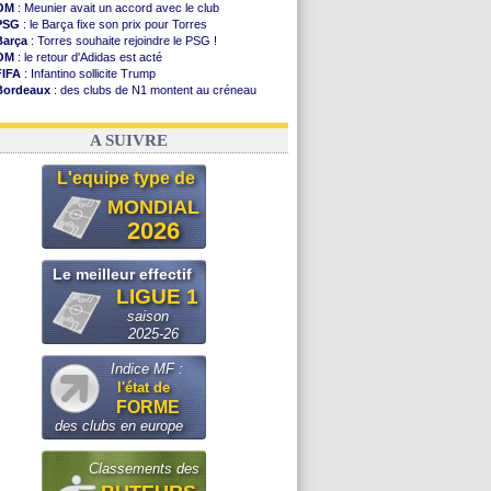
OM
: Meunier avait un accord avec le club
PSG
: le Barça fixe son prix pour Torres
Barça
: Torres souhaite rejoindre le PSG !
OM
: le retour d'Adidas est acté
FIFA
: Infantino sollicite Trump
Bordeaux
: des clubs de N1 montent au créneau
Argentine
: quand Medina recadre... sa mère
Real
: le démenti de Leipzig pour Diomandé
A SUIVRE
L'equipe type de
MONDIAL
2026
Le meilleur effectif
LIGUE 1
saison
2025-26
Indice MF :
l'état de
FORME
des clubs en europe
Classements des