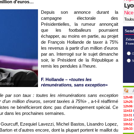
 million d'euros…
Lyo
Depuis son annonce durant la
Nice
campagne électorale des
Toulo
Présidentielles, la rumeur annonçait
que les footballeurs pourraient
Sond
échapper, au moins en partie, au projet
Zidan
de François Hollande de taxer à 75%
Franc
les revenus à partir d'un million d'euros
par an. Interrogé sur le sujet dimanche
O
soir, le Président de la République a
remis les pendules à l'heure.
F. Hollande – «
toutes les
tballeurs
rémunérations, sans exception
»
lle par son taux : toutes les rémunérations sans exception
12h48
ir d'un million d'euros, seront taxées à 75%
» , a-t-il réaffirmé
12h25
12h06
rtistes ne bénéficieront donc pas d'aménagement spécial. Ce
11h53
 jour dans les prochaines semaines.
11h31
11h10
 Gourcuff, Ezequiel Lavezzi, Michel Bastos, Lisandro Lopez,
10h52
10h33
rton et d'autres encore, dont la plupart portent le maillot du
10h12