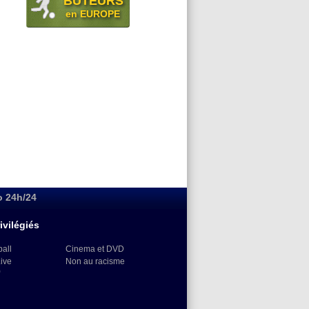
BUTEURS
en EUROPE
o 24h/24
ivilégiés
ball
Cinema et DVD
Live
Non au racisme
)