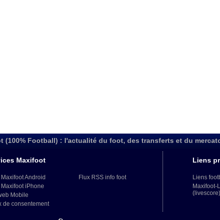
t (100% Football) : l'actualité du foot, des transferts et du mercat
ices Maxifoot
Liens pr
 Maxifoot Android
Flux RSS info foot
Liens foot
 Maxifoot iPhone
Maxifoot-
(livescore
web Mobile
x de consentement