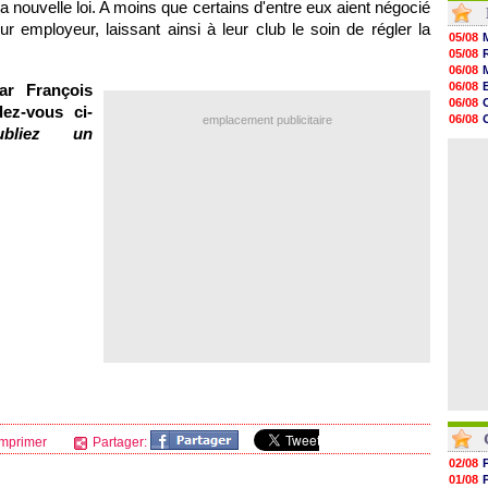
a nouvelle loi. A moins que certains d'entre eux aient négocié
10h09
ur employeur, laissant ainsi à leur club le soin de régler la
10h05
05/08
09h44
05/08
09h24
06/08
09h06
06/08
ar François
08h44
06/08
ez-vous ci-
08h22
06/08
emplacement publicitaire
06/08
ubliez un
06/08
06/08
06/08
06/08
06/08
06/08
06/08
06/08
06/08
mprimer
Partager:
02/08
01/08