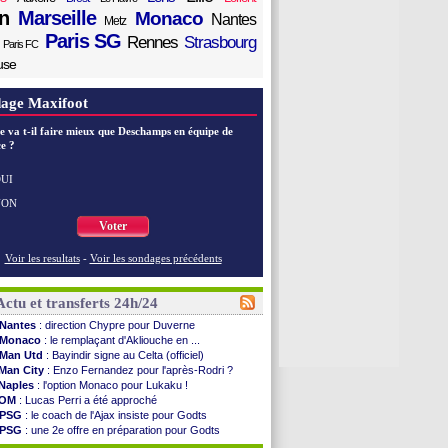
n
Marseille
Monaco
Nantes
Metz
Paris SG
Rennes
Strasbourg
Paris FC
use
age Maxifoot
e va t-il faire mieux que Deschamps en équipe de
e ?
UI
NON
Voter
Voir les resultats
-
Voir les sondages précédents
Actu et transferts 24h/24
Nantes
: direction Chypre pour Duverne
Monaco
: le remplaçant d'Akliouche en ...
Man Utd
: Bayindir signe au Celta (officiel)
Man City
: Enzo Fernandez pour l'après-Rodri ?
Naples
: l'option Monaco pour Lukaku !
OM
: Lucas Perri a été approché
PSG
: le coach de l'Ajax insiste pour Godts
PSG
: une 2e offre en préparation pour Godts
Francfort
: Dina Ebimbe signe à Schalke (off.)