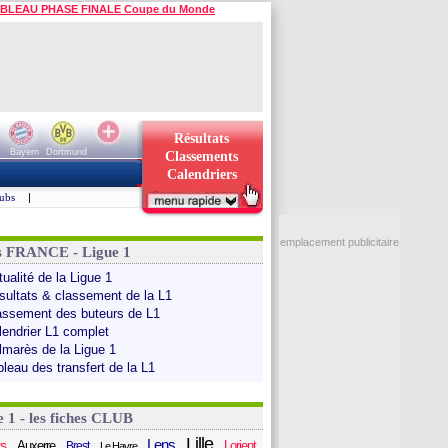
BLEAU PHASE FINALE Coupe du Monde
Résultats
Bayern
Dortmund
Classements
Calendriers
ubs
|
emplacement publicitaire
s FRANCE - Ligue 1
ualité de la Ligue 1
sultats & classement de la L1
assement des buteurs de L1
lendrier L1 complet
lmarès de la Ligue 1
bleau des transfert de la L1
e 1 - les fiches CLUB
Lille
Lens
s
Auxerre
Lorient
Brest
Le Havre