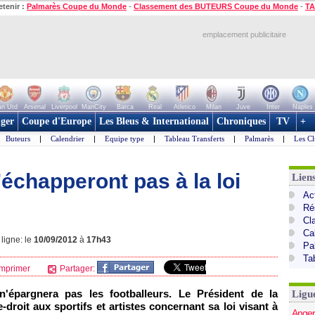
etenir :
Palmarès Coupe du Monde
-
Classement des BUTEURS Coupe du Monde
-
TA
emplacement publicitaire
n Utd
Arsenal
Liverpool
ManCity
Barca
Real
Atletico
Milan
Juve
Inter
Naples
ger
Coupe d'Europe
Les Bleus & International
Chroniques
TV
+
Buteurs
|
Calendrier
|
Equipe type
|
Tableau Transferts
|
Palmarès
|
Les Cl
’échapperont pas à la loi
Lien
Act
Ré
Cl
Ca
ligne: le
10/09/2012
à
17h43
Pa
Ta
mprimer
Partager:
 n'épargnera pas les footballeurs. Le Président de la
Ligu
roit aux sportifs et artistes concernant sa loi visant à
Anger