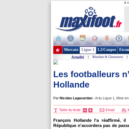
A r
OM
PSG
Lyon
Lille
Monaco
Chelsea
Ma
+ de clubs
Mercato
Ligue 1
L2/Coupes
Etran
Actualité
|
Résultats & Classement
|
Les footballeurs n
Hollande
Par
Nicolas Lagavardan
-
Actu Ligue 1, Mise en 
Taille du texte:
Email
I
François Hollande l'a réaffirmé, il
République n'accordera pas de passe-d