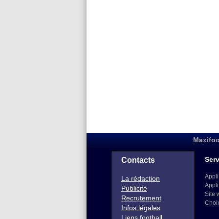
Maxifoo
Serv
Contacts
Appli
La rédaction
Appli
Publicité
Site 
Recrutement
Choi
Infos légales
Liens football