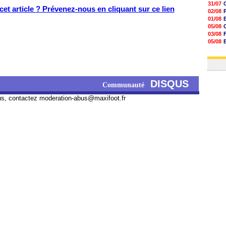
31/07
et article ? Prévenez-nous en cliquant sur ce lien
02/08
01/08
05/08
03/08
05/08
03/08
03/08
DISQUS
Communauté
us, contactez
moderation-abus@maxifoot.fr