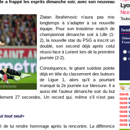
ale a frappé les esprits dimanche soir, avec son nouveau
Lyo
Nice
Zlatan Ibrahimovic n'aura pas mis
Toulo
longtemps à s'adapter à sa nouvelle
équipe. Pour son troisième match de
Sond
championnat dimanche soir à
Lille
(1-
Zidan
2), la nouvelle star du
PSG
a inscrit un
Franc
doublé, son second déjà après celui
réussi face à Lorient lors de la première
O
journée (2-2).
Conséquence, le géant suédois pointe
déjà en tête du classement des buteurs
de Ligue 1, alors qu'il a pourtant
manqué la 2e journée sur blessure. Il a
brahimovic
aussi été l'auteur dimanche soir du but
00h06
ulement 27 secondes. Un record qui, même s'il n'est pas
05/08
05/08
05/08
05/08
ui tout seul
»
05/08
05/08
05/08
ué de lui rendre hommage après la rencontre. La différence
05/08