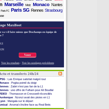
n
Marseille
Monaco
Nantes
Metz
Paris SG
Rennes
Strasbourg
Paris FC
use
age Maxifoot
e va t-il faire mieux que Deschamps en équipe de
e ?
UI
NON
Voter
Voir les resultats
-
Voir les sondages précédents
Actu et transferts 24h/24
PSG
: Luis Enrique satisfait malgré tout
Monaco
: Pogba pointé du doigt
Rennes
: Zabiri n'est pas fan de la L1
Rennes
: une offre de Fulham pour Aït Boudlal
VIDEO
: Thomasson et Cresswell réconciliés
Dunkerque
: Nzonzi avait des pistes en L1
Lyon
: Mangala sur le départ
Amical
: Arsenal s'incline face au Real Betis
Amical
: lourde défaite pour le PSG