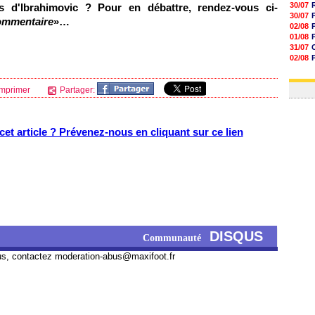
30/07
 d'Ibrahimovic ? Pour en débattre, rendez-vous ci-
30/07
ommentaire
»…
02/08
01/08
31/07
02/08
30/07
01/08
mprimer
Partager:
et article ? Prévenez-nous en cliquant sur ce lien
DISQUS
Communauté
us, contactez
moderation-abus@maxifoot.fr