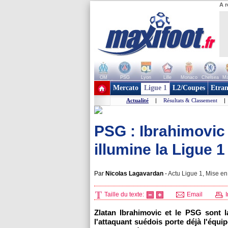
A r
OM
PSG
Lyon
Lille
Monaco
Chelsea
Ma
+ de clubs
Mercato
Ligue 1
L2/Coupes
Etran
Actualité
|
Résultats & Classement
|
PSG : Ibrahimovic 
illumine la Ligue 1
Par
Nicolas Lagavardan
-
Actu Ligue 1, Mise en 
Taille du texte:
Email
I
Zlatan Ibrahimovic et le
PSG
sont l
l'attaquant suédois porte déjà l'équ