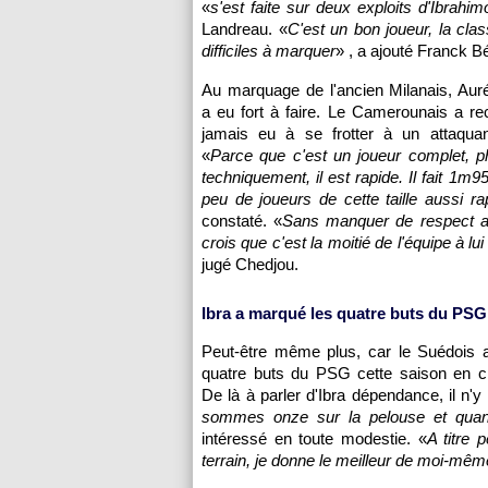
«
s'est faite sur deux exploits d'Ibrah
Landreau. «
C'est un bon joueur, la class
difficiles à marquer
» , a ajouté Franck Bé
Au marquage de l'ancien Milanais, Aur
a eu fort à faire. Le Camerounais a re
jamais eu à se frotter à un attaquant
«
Parce que c'est un joueur complet, p
techniquement, il est rapide. Il fait 1m95 
peu de joueurs de cette taille aussi ra
constaté. «
Sans manquer de respect au
crois que c'est la moitié de l'équipe à lui
jugé Chedjou.
Ibra a marqué les quatre buts du
PSG
Peut-être même plus, car le Suédois 
quatre buts du
PSG
cette saison en c
De là à parler d'Ibra dépendance, il n'y
sommes onze sur la pelouse et quan
intéressé en toute modestie. «
A titre 
terrain, je donne le meilleur de moi-mêm