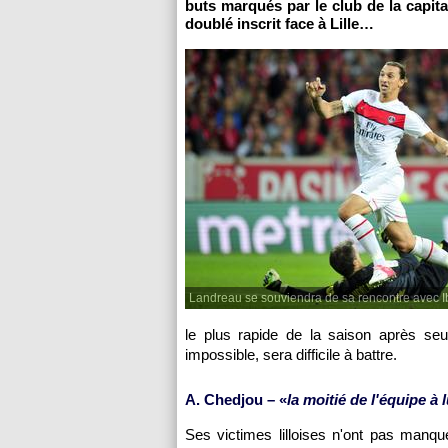
buts marqués par le club de la capit
doublé inscrit face à
Lille
…
Landreau se souviendra de sa rencontre avec I
le plus rapide de la saison après se
impossible, sera difficile à battre.
A. Chedjou – «
la moitié de l'équipe à l
Ses victimes lilloises n'ont pas manq