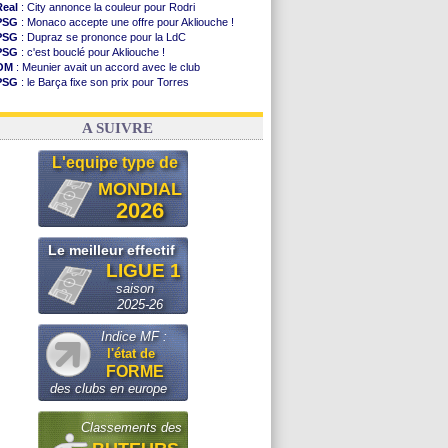
Real
: City annonce la couleur pour Rodri
PSG
: Monaco accepte une offre pour Akliouche !
PSG
: Dupraz se prononce pour la LdC
PSG
: c'est bouclé pour Akliouche !
OM
: Meunier avait un accord avec le club
PSG
: le Barça fixe son prix pour Torres
OM
: accord de principe entre Rulli et Man City
Barça
: Torres souhaite rejoindre le PSG !
A SUIVRE
L'equipe type de
MONDIAL
2026
Le meilleur effectif
LIGUE 1
saison
2025-26
Indice MF :
l'état de
FORME
des clubs en europe
Classements des