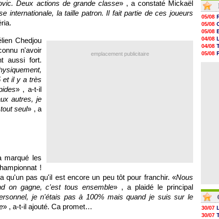
imovic. Deux actions de grande classe
» , a constaté Mickaël
05/08
e internationale, la taille patron. Il fait partie de ces joueurs
05/08
05/08
05/08
ria.
05/08
05/08
05/08
05/08
04/08
élien Chedjou
05/08
04/08
connu n'avoir
05/08
05/08
emplacement publicitaire
05/08
 aussi fort.
04/08
05/08
04/08
hysiquement,
05/08
et il y a très
05/08
05/08
pides
» , a-t-il
05/08
x autres, je
05/08
 tout seul
» , a
05/08
a marqué les
hampionnat !
 a qu'un pas qu'il est encore un peu tôt pour franchir. «
Nous
d on gagne, c'est tous ensemble
» , a plaidé le principal
personnel, je n'étais pas à 100% mais quand je suis sur le
e
» , a-t-il ajouté. Ca promet…
30/07
30/07