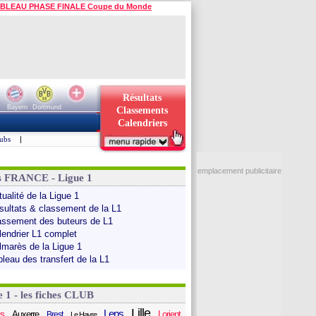
BLEAU PHASE FINALE Coupe du Monde
Résultats
Bayern
Dortmund
Classements
Calendriers
ubs
|
emplacement publicitaire
s FRANCE - Ligue 1
ualité de la Ligue 1
sultats & classement de la L1
assement des buteurs de L1
lendrier L1 complet
lmarès de la Ligue 1
bleau des transfert de la L1
e 1 - les fiches CLUB
Lille
Lens
s
Auxerre
Lorient
Brest
Le Havre