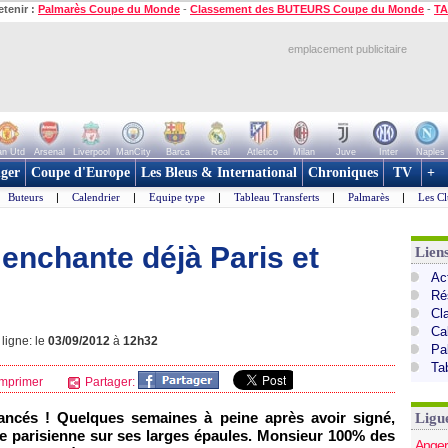
etenir :
Palmarès Coupe du Monde
-
Classement des BUTEURS Coupe du Monde
-
TA
emplacement publicitaire
n Utd
Arsenal
Liverpool
ManCity
Barca
Real
Atletico
Milan
Juve
Inter
Naples
ger
Coupe d'Europe
Les Bleus & International
Chroniques
TV
+
Buteurs
|
Calendrier
|
Equipe type
|
Tableau Transferts
|
Palmarès
|
Les Cl
enchante déjà Paris et
Lien
Act
Ré
Cl
Ca
ligne: le
03/09/2012
à
12h32
Pa
Ta
mprimer
Partager:
ancés ! Quelques semaines à peine après avoir signé,
Ligu
ipe parisienne sur ses larges épaules. Monsieur 100% des
Anger