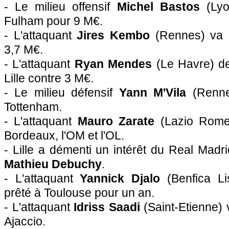
- Le milieu offensif
Michel Bastos
(
Ly
Fulham pour 9 M€.
- L'attaquant
Jires Kembo
(
Rennes
) va 
3,7 M€.
- L'attaquant
Ryan Mendes
(Le Havre) de
Lille
contre 3 M€.
- Le milieu défensif
Yann M'Vila
(
Renn
Tottenham.
- L'attaquant
Mauro Zarate
(Lazio Rome)
Bordeaux
,
l'OM
et
l'OL
.
-
Lille
a démenti un intérêt du Real Madrid 
Mathieu Debuchy
.
- L'attaquant
Yannick Djalo
(Benfica Li
prêté à
Toulouse
pour un an.
- L'attaquant
Idriss Saadi
(Saint-Etienne)
Ajaccio
.