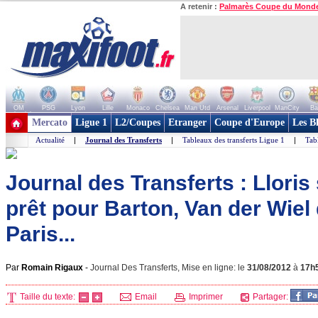
A retenir :
Palmarès Coupe du Mond
OM
PSG
Lyon
Lille
Monaco
Chelsea
Man Utd
Arsenal
Liverpool
ManCity
Ba
+ de clubs
Mercato
Ligue 1
L2/Coupes
Etranger
Coupe d'Europe
Les B
Actualité
|
Journal des Transferts
|
Tableaux des transferts Ligue 1
|
Tab
Journal des Transferts : Lloris
prêt pour Barton, Van der Wiel
Paris...
Par
Romain Rigaux
-
Journal Des Transferts, Mise en ligne: le
31/08/2012
à
17h
Taille du texte:
Email
Imprimer
Partager: