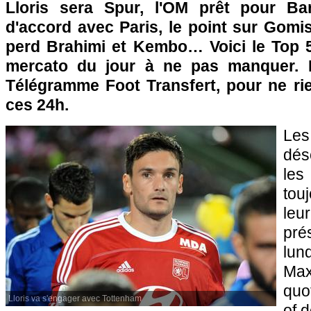
Lloris sera Spur,
l'OM
prêt pour Bar
d'accord avec
Paris
, le point sur Gomi
perd Brahimi et Kembo… Voici le Top 
mercato du jour à ne pas manquer. 
Télégramme Foot Transfert, pour ne rie
ces 24h.
Les
dés
les
tou
leu
pr
lun
Max
quo
Lloris va s'engager avec Tottenham
of 