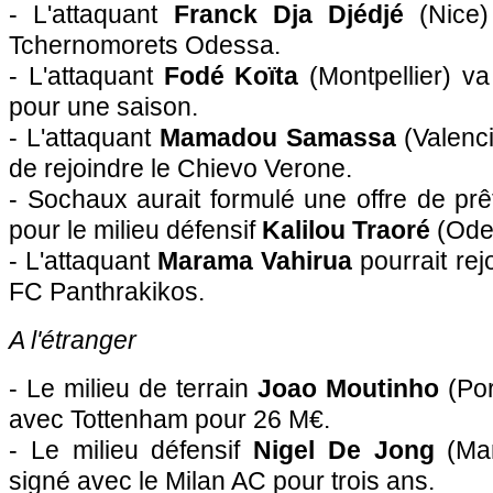
- L'attaquant
Franck Dja Djédjé
(
Nice
)
Tchernomorets Odessa.
- L'attaquant
Fodé Koïta
(
Montpellier
) va
pour une saison.
- L'attaquant
Mamadou Samassa
(Valenci
de rejoindre le Chievo Verone.
-
Sochaux
aurait formulé une offre de prê
pour le milieu défensif
Kalilou Traoré
(Ode
- L'attaquant
Marama Vahirua
pourrait rej
FC Panthrakikos.
A l'étranger
- Le milieu de terrain
Joao Moutinho
(Por
avec Tottenham pour 26 M€.
- Le milieu défensif
Nigel De Jong
(Man
signé avec le Milan AC pour trois ans.