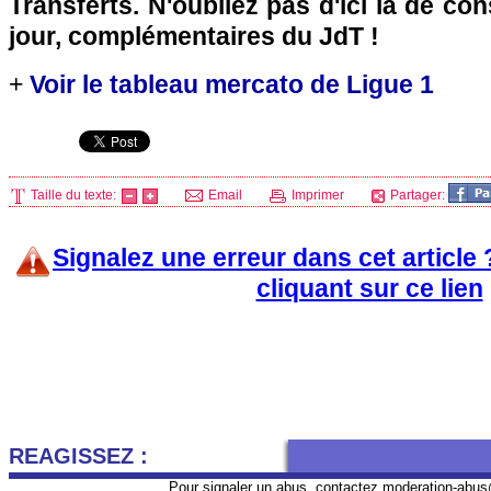
Transferts. N'oubliez pas d'ici là de co
jour, complémentaires du JdT !
+
Voir le tableau mercato de Ligue 1
Taille du texte:
Email
Imprimer
Partager:
Signalez une erreur dans cet article
cliquant sur ce lien
REAGISSEZ :
Pour signaler un abus, contactez
moderation-abus