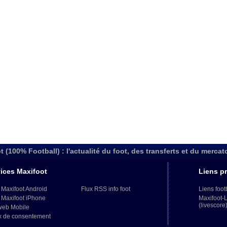
t (100% Football) : l'actualité du foot, des transferts et du mercat
ices Maxifoot
Liens pr
 Maxifoot Android
Flux RSS info foot
Liens foot
 Maxifoot iPhone
Maxifoot-
(livescore
web Mobile
x de consentement