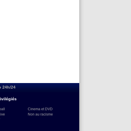
o 24h/24
ivilégiés
ball
Cinema et DVD
Live
Non au racisme
)