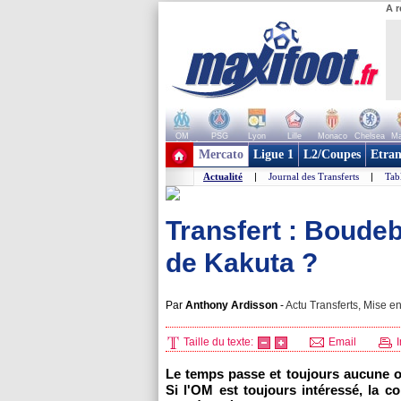
A r
OM
PSG
Lyon
Lille
Monaco
Chelsea
Ma
+ de clubs
Mercato
Ligue 1
L2/Coupes
Etran
Actualité
|
Journal des Transferts
|
Tab
Transfert : Boude
de Kakuta ?
Par
Anthony Ardisson
-
Actu Transferts, Mise en
Taille du texte:
Email
I
Le temps passe et toujours aucune o
Si
l'OM
est toujours intéressé, la c