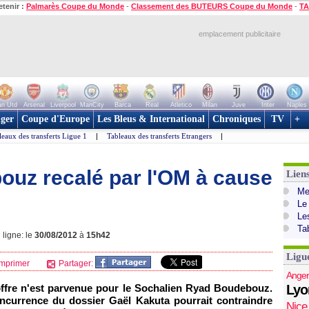
etenir :
Palmarès Coupe du Monde
-
Classement des BUTEURS Coupe du Monde
-
TA
emplacement publicitaire
n Utd
Arsenal
Liverpool
ManCity
Barca
Real
Atletico
Milan
Juve
Inter
Naples
ger
Coupe d'Europe
Les Bleus & International
Chroniques
TV
+
leaux des transferts Ligue 1
|
Tableaux des transferts Etrangers
|
bouz recalé par l'OM à cause
Lien
Mer
Le
Le
Ta
 ligne: le
30/08/2012
à
15h42
Ligu
mprimer
Partager:
Anger
ffre n'est parvenue pour le Sochalien Ryad Boudebouz.
Lyo
oncurrence du dossier Gaël Kakuta pourrait contraindre
Nice