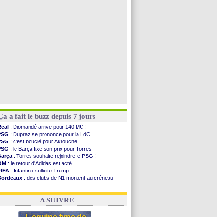
PSG
: Liverpool va proposer 115 M€ pour Barcola
PSG
: Mbaye, deux pistes se détachent
Grenade
: Luca Zidane va changer de club
Juve
: Zhegrova très clair sur son futur
Voir toutes les brèves
Ça a fait le buzz depuis 7 jours
Real
: Diomandé arrive pour 140 M€ !
PSG
: Dupraz se prononce pour la LdC
PSG
: c'est bouclé pour Akliouche !
PSG
: le Barça fixe son prix pour Torres
Barça
: Torres souhaite rejoindre le PSG !
OM
: le retour d'Adidas est acté
FIFA
: Infantino sollicite Trump
Bordeaux
: des clubs de N1 montent au créneau
Argentine
: quand Medina recadre... sa mère
Real
: le démenti de Leipzig pour Diomandé
A SUIVRE
L'equipe type de