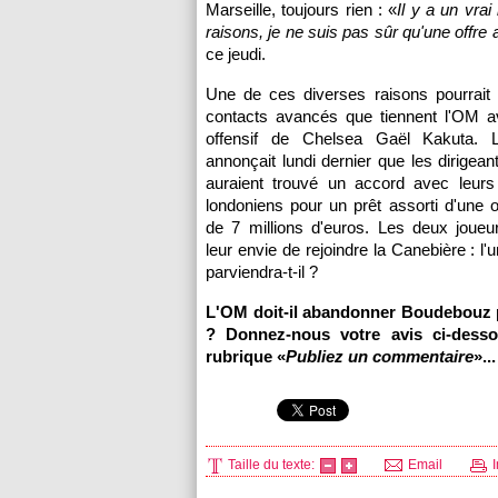
Marseille
, toujours rien : «
Il y a un vra
raisons, je ne suis pas sûr qu'une offre 
ce jeudi.
Une de ces diverses raisons pourrait 
contacts avancés que tiennent
l'OM
av
offensif de Chelsea Gaël Kakuta. 
annonçait lundi dernier que les dirigean
auraient trouvé un accord avec leur
londoniens pour un prêt assorti d'une o
de 7 millions d'euros. Les deux joueu
leur envie de rejoindre la Canebière : l
parviendra-t-il ?
L'OM
doit-il abandonner Boudebouz 
? Donnez-nous votre avis ci-desso
rubrique «
Publiez un commentaire
»...
Taille du texte:
Email
I