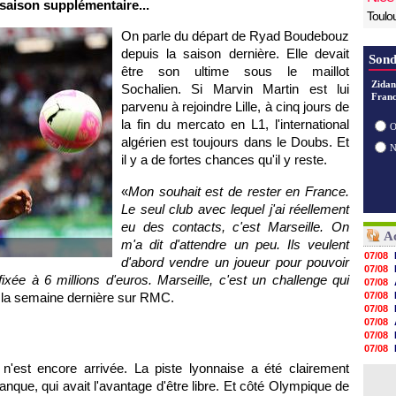
 saison supplémentaire...
Toulo
On parle du départ de Ryad Boudebouz
depuis la saison dernière. Elle devait
Sond
être son ultime sous le maillot
Zidan
Sochalien. Si Marvin Martin est lui
Franc
parvenu à rejoindre
Lille
, à cinq jours de
la fin du mercato en L1, l'international
O
algérien est toujours dans le Doubs. Et
il y a de fortes chances qu'il y reste.
«
Mon souhait est de rester en France.
Le seul club avec lequel j'ai réellement
eu des contacts, c'est
Marseille
. On
Ac
m'a dit d'attendre un peu. Ils veulent
07/08
d'abord vendre un joueur pour pouvoir
07/08
ixée à 6 millions d'euros.
Marseille
, c'est un challenge qui
07/08
au la semaine dernière sur RMC.
07/08
07/08
07/08
07/08
07/08
07/08
'est encore arrivée. La piste lyonnaise a été clairement
07/08
anque, qui avait l'avantage d'être libre. Et côté
Olympique de
07/08