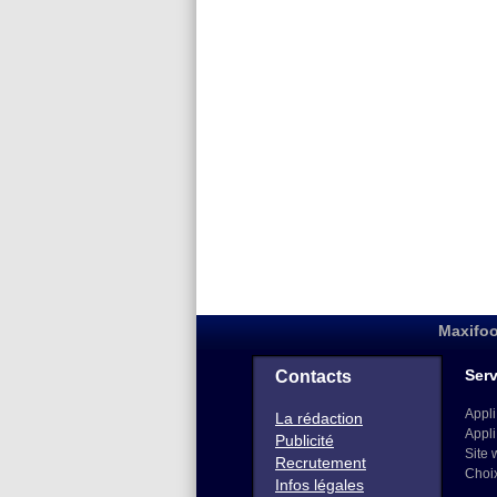
Maxifoo
Serv
Contacts
Appli
La rédaction
Appli
Publicité
Site 
Recrutement
Choi
Infos légales