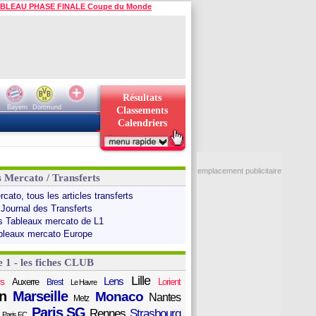
BLEAU PHASE FINALE Coupe du Monde
Résultats
Bayern
Dortmund
Classements
Calendriers
emplacement publicitaire
s Mercato / Transferts
cato, tous les articles transferts
 Journal des Transferts
s Tableaux mercato de L1
bleaux mercato Europe
e 1 - les fiches CLUB
Lille
Lens
s
Auxerre
Lorient
Brest
Le Havre
n
Marseille
Monaco
Nantes
Metz
Paris SG
Rennes
Strasbourg
Paris FC