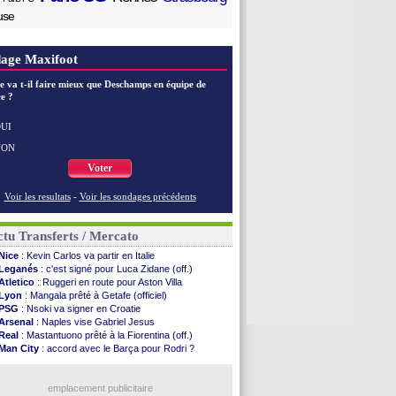
use
age Maxifoot
e va t-il faire mieux que Deschamps en équipe de
e ?
UI
NON
Voter
Voir les resultats
-
Voir les sondages précédents
tu Transferts / Mercato
Nice
: Kevin Carlos va partir en Italie
Leganés
: c'est signé pour Luca Zidane (off.)
Atletico
: Ruggeri en route pour Aston Villa
Lyon
: Mangala prêté à Getafe (officiel)
PSG
: Nsoki va signer en Croatie
Arsenal
: Naples vise Gabriel Jesus
Real
: Mastantuono prêté à la Fiorentina (off.)
Man City
: accord avec le Barça pour Rodri ?
Rennes
: Haise a prolongé (officiel)
Palace
: Tomiyasu a convaincu (officiel)
TFC
: Sion Oppong signe pour 4 ans (officiel)
emplacement publicitaire