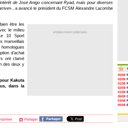
i intérêt de José Anigo concernant Ryad, mais pour diverses
07/08
07/08
arrive
» , a avancé le président du FCSM Alexandre Lacombe
07/08
07/08
bien être les
ec le milieu
emplacement publicitaire
Le 10 Sport
ts marseillais
s homologues
ption d'achat
rs ont clamé
'un des deux y
05/08
02/08
pour Kakuta
01/08
us, dans la
02/08
01/08
05/08
03/08
05/08
03/08
03/08
mprimer
Partager: