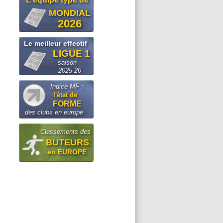
MONDIAL
2026
Le meilleur effectif
LIGUE 1
saison
2025-26
Indice MF :
l'état de
FORME
des clubs en europe
Classements des
BUTEURS
en EUROPE