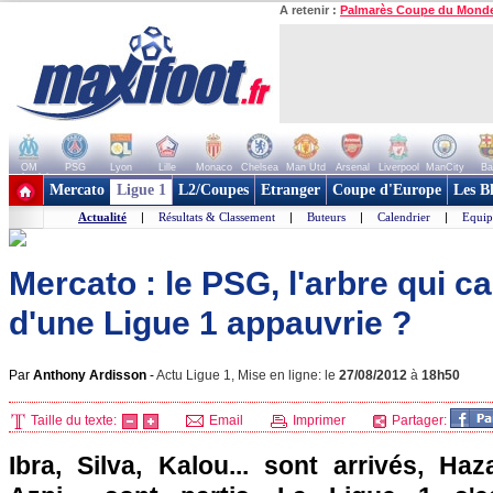
A retenir :
Palmarès Coupe du Mond
OM
PSG
Lyon
Lille
Monaco
Chelsea
Man Utd
Arsenal
Liverpool
ManCity
Ba
+ de clubs
Mercato
Ligue 1
L2/Coupes
Etranger
Coupe d'Europe
Les B
Actualité
|
Résultats & Classement
|
Buteurs
|
Calendrier
|
Equip
Mercato : le PSG, l'arbre qui ca
d'une Ligue 1 appauvrie ?
Par
Anthony Ardisson
-
Actu Ligue 1, Mise en ligne: le
27/08/2012
à
18h50
Taille du texte:
Email
Imprimer
Partager:
Ibra, Silva, Kalou... sont arrivés, Haz