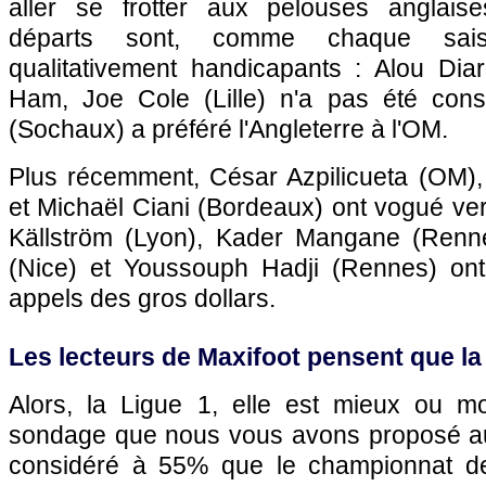
aller se frotter aux pelouses anglaise
départs sont, comme chaque sai
qualitativement handicapants : Alou Diar
Ham, Joe Cole (
Lille
) n'a pas été con
(
Sochaux
) a préféré l'Angleterre à
l'OM
.
Plus récemment, César Azpilicueta (
OM
)
et Michaël Ciani (
Bordeaux
) ont vogué ver
Källström (
Lyon
), Kader Mangane (
Renn
(
Nice
) et Youssouph Hadji (
Rennes
) on
appels des gros dollars.
Les lecteurs de Maxifoot pensent que la
Alors, la Ligue 1, elle est mieux ou m
sondage que nous vous avons proposé au
considéré à 55% que le championnat de 