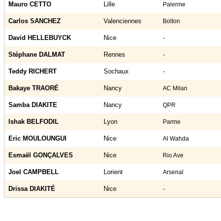
Mauro CETTO
Lille
Palerme
Carlos SANCHEZ
Valenciennes
Bolton
David HELLEBUYCK
Nice
-
Stéphane DALMAT
Rennes
-
Teddy RICHERT
Sochaux
-
Bakaye TRAORÉ
Nancy
AC Milan
Samba DIAKITE
Nancy
QPR
Ishak BELFODIL
Lyon
Parme
Eric MOULOUNGUI
Nice
Al Wahda
Esmaël GONÇALVES
Nice
Rio Ave
Joel CAMPBELL
Lorient
Arsenal
Drissa DIAKITÉ
Nice
-