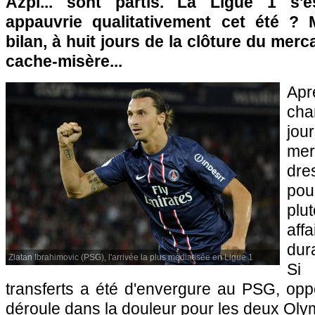
Azpi... sont partis. La Ligue 1 s'es
appauvrie qualitativement cet été ? 
bilan, à huit jours de la clôture du mer
cache-misère...
Apr
cha
jou
mer
dre
pou
plu
aff
dur
Zlatan Ibrahimovic (PSG), l'arrivée la plus médiatisée en Ligue 1
Si
transferts a été d'envergure au
PSG
, opp
déroule dans la douleur pour les deux Oly