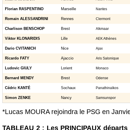
Florian RASPENTINO
Marseille
Nantes
Romain ALESSANDRINI
Rennes
Clermont
Charlison BENSCHOP
Brest
Alkmaar
Viktor KLONARIDIS
Lille
AEK Athènes
Dario CVITANICH
Nice
Ajax
Ricardo FATY
Ajaccio
Aris Salonique
Ludovic GIULY
Lorient
Monaco
Bernard MENDY
Brest
Odense
Cédric KANTÉ
Sochaux
Panathinaïkos
Simon ZENKE
Nancy
Samsunspor
*Lucas MOURA rejoindra le PSG en Janvi
TABLEAU 2 : Les PRINCIPAUX départs d