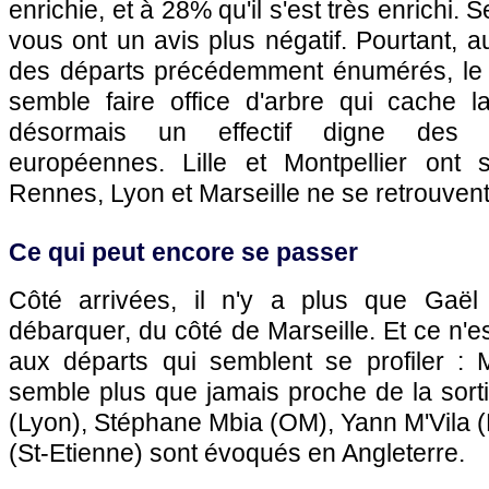
enrichie, et à 28% qu'il s'est très enrichi.
vous ont un avis plus négatif. Pourtant, a
des départs précédemment énumérés, le
semble faire office d'arbre qui cache l
désormais un effectif digne des m
européennes.
Lille
et
Montpellier
ont s
Rennes
,
Lyon
et
Marseille
ne se retrouven
Ce qui peut encore se passer
Côté arrivées, il n'y a plus que Gaël 
débarquer, du côté de
Marseille
. Et ce n'e
aux départs qui semblent se profiler : 
semble plus que jamais proche de la sort
(
Lyon
), Stéphane Mbia (
OM
), Yann M'Vila (
(St-Etienne) sont évoqués en Angleterre.