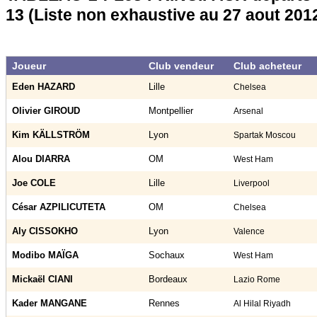
13 (Liste non exhaustive au 27 aout 2012
Joueur
Club vendeur
Club acheteur
Eden HAZARD
Lille
Chelsea
Olivier GIROUD
Montpellier
Arsenal
Kim KÄLLSTRÖM
Lyon
Spartak Moscou
Alou DIARRA
OM
West Ham
Joe COLE
Lille
Liverpool
César AZPILICUTETA
OM
Chelsea
Aly CISSOKHO
Lyon
Valence
Modibo MAÏGA
Sochaux
West Ham
Mickaël CIANI
Bordeaux
Lazio Rome
Kader MANGANE
Rennes
Al Hilal Riyadh