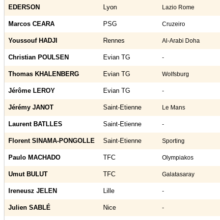
EDERSON
Lyon
Lazio Rome
Marcos CEARA
PSG
Cruzeiro
Youssouf HADJI
Rennes
Al-Arabi Doha
Christian POULSEN
Evian TG
-
Thomas KHALENBERG
Evian TG
Wolfsburg
Jérôme LEROY
Evian TG
-
Jérémy JANOT
Saint-Etienne
Le Mans
Laurent BATLLES
Saint-Etienne
-
Florent SINAMA-PONGOLLE
Saint-Etienne
Sporting
Paulo MACHADO
TFC
Olympiakos
Umut BULUT
TFC
Galatasaray
Ireneusz JELEN
Lille
-
Julien SABLÉ
Nice
-