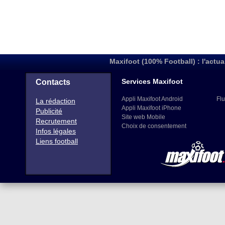
Maxifoot (100% Football) : l'actua
Services Maxifoot
Contacts
Appli Maxifoot Android
Flu
La rédaction
Appli Maxifoot iPhone
Publicité
Site web Mobile
Recrutement
Choix de consentement
Infos légales
Liens football