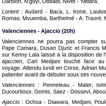
Darbion, N'goyi, Obbadi, Nivet - Yattara.
Lorient
: Audard - Baca, L. Koné, Lautoa
Romao, Mvuemba, Barthelmé - A. Traoré, 
Valenciennes -
Ajaccio
(20h)
Valenciennes ne pourra pas compter s
Pape Camara, Dusan Djuric et Francis M
sur Kenny Lala laissé à la disposition de 
ajaccien, Carl Medjani touché face a
voyage. Attendu lundi en Corse, Adrian M
patienter avant de débuter sous ses nouvel
Valenciennes
: Penneteau - Mater, Isima
Ducourtioux, Gomis, Saez - Dossevi, Abou
Ajaccio
: Ochoa - Diawara, Medjani, Poular