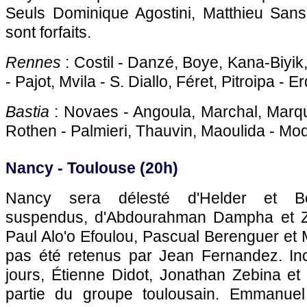
Seuls Dominique Agostini, Matthieu Sans
sont forfaits.
Rennes
: Costil - Danzé, Boye, Kana-Biyik
- Pajot, Mvila - S. Diallo, Féret, Pitroipa - E
Bastia
: Novaes - Angoula, Marchal, Marq
Rothen - Palmieri, Thauvin, Maoulida - Mo
Nancy -
Toulouse
(20h)
Nancy sera délesté d'Helder et B
suspendus, d'Abdourahman Dampha et Z
Paul Alo'o Efoulou, Pascual Berenguer et
pas été retenus par Jean Fernandez. Inc
jours, Étienne Didot, Jonathan Zebina et
partie du groupe toulousain. Emmanuel 