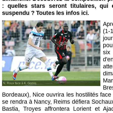
: quelles stars seront titulaires, qui
suspendu ? Toutes les infos ici.
Apr
(1-1
jou
pou
six
d'
att
dim
Mar
N. Roux face à K. Gomis
Br
Bordeaux
),
Nice
ouvrira les hostilités fac
se rendra à Nancy, Reims défiera
Sochau
Bastia
, Troyes affrontera Lorient et
Aja