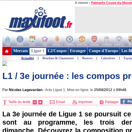
A retenir :
Palmarès Coupe du Mond
OM
PSG
Lyon
Lille
Monaco
Chelsea
Man Utd
Arsenal
Liverpool
ManCity
Ba
+ de clubs
Mercato
Ligue 1
L2/Coupes
Etranger
Coupe d'Europe
Les B
Actualité
|
Résultats & Classement
|
Buteurs
|
Calendrier
|
Equip
L1 / 3e journée : les compos p
Par
Nicolas Lagavardan
-
Actu Ligue 1, Mise en ligne: le
25/08/2012
à
09h48
Taille du texte:
Email
Imprimer
Partager:
La 3e journée de Ligue 1 se poursuit c
sont au programme, les trois der
dimanche. Découvrez la composition p