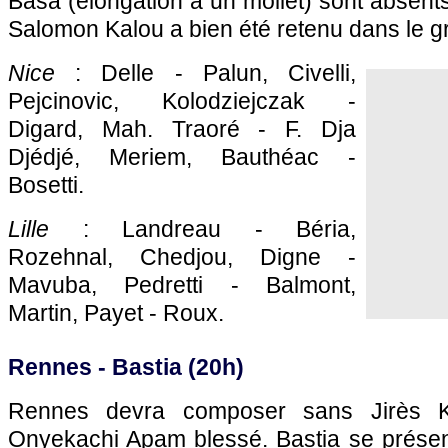
Basa (élongation à un mollet) sont absents
Salomon Kalou a bien été retenu dans le g
Nice
: Delle - Palun, Civelli,
Pejcinovic, Kolodziejczak -
Digard, Mah. Traoré - F. Dja
Djédjé, Meriem, Bauthéac -
Bosetti.
Lille
: Landreau - Béria,
Rozehnal, Chedjou, Digne -
Mavuba, Pedretti - Balmont,
Martin, Payet - Roux.
Rennes
-
Bastia
(20h)
Rennes
devra composer sans Jirès 
Onyekachi Apam blessé.
Bastia
se présen