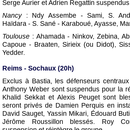
Serge Aurier et Adrien Regattin suspendus
Nancy
: Ndy Assembe - Sami, S. Andr
Haïdara - S. Sané - Karaboué, Ayasse, Man
Toulouse
: Ahamada - Ninkov, Zebina, Ab
Capoue - Braaten, Sirieix (ou Didot), Si
Yedder.
Reims -
Sochaux
(20h)
Exclus à
Bastia
, les défenseurs centraux
Anthony Weber sont suspendus pour la r
Khalid Sekkat et Alexis Peuget sont bl
seront privés de Damien Perquis en inst
David Sauget, Yassin Mikari, Édouard Buti
Jérôme Roussillon blessés. Roy C
suspension et réintègre le groupe.