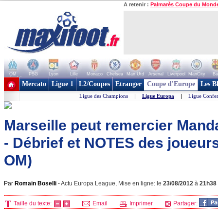
A retenir :
Palmarès Coupe du Mond
OM
PSG
Lyon
Lille
Monaco
Chelsea
Man Utd
Arsenal
Liverpool
ManCity
Ba
+ de clubs
Mercato
Ligue 1
L2/Coupes
Etranger
Coupe d'Europe
Les B
Ligue des Champions
|
Ligue Europa
|
Ligue Confe
Marseille peut remercier Mand
- Débrief et NOTES des joueurs
OM)
Par
Romain Boselli
-
Actu Europa League, Mise en ligne: le
23/08/2012
à
21h38
Taille du texte:
Email
Imprimer
Partager: