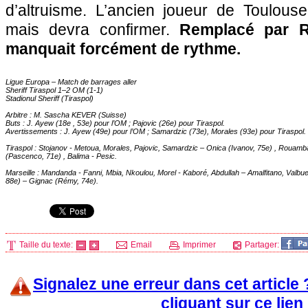
d’altruisme. L’ancien joueur de Toulous
mais devra confirmer.
Remplacé par R
manquait forcément de rythme.
Ligue Europa – Match de barrages aller
Sheriff Tiraspol 1–2
OM
(1-1)
Stadionul Sheriff (Tiraspol)
Arbitre : M. Sascha KEVER (Suisse)
Buts : J. Ayew (18e , 53e) pour l’
OM
; Pajovic (26e) pour Tiraspol.
Avertissements : J. Ayew (49e) pour l’
OM
; Samardzic (73e), Morales (93e) pour Tiraspol.
Tiraspol : Stojanov - Metoua, Morales, Pajovic, Samardzic – Onica (Ivanov, 75e) , Rouamb
(Pascenco, 71e) , Balima - Pesic.
Marseille
: Mandanda - Fanni, Mbia, Nkoulou, Morel - Kaboré, Abdullah – Amalfitano, Valbu
88e) – Gignac (Rémy, 74e).
Taille du texte:
Email
Imprimer
Partager:
Signalez une erreur dans cet article
cliquant sur ce lien