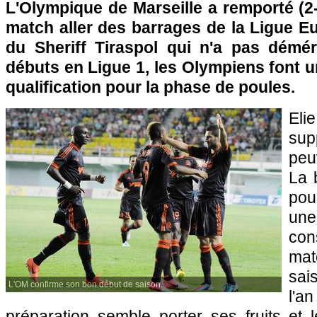
L'Olympique de Marseille
a remporté (2-
match aller des barrages de la Ligue E
du Sheriff Tiraspol qui n'a pas démé
débuts en Ligue 1, les Olympiens font un
qualification pour la phase de poules.
El
sup
peu
La 
po
une
con
mat
sai
L'OM confirme son bon début de saison.
l'
préparation semble porter ses fruits et 