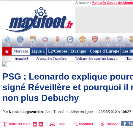
A retenir :
Palmarès Coupe du Mond
OM
PSG
Lyon
Lille
Monaco
Chelsea
Man Utd
Arsenal
Liverpool
ManCity
Ba
+ de clubs
Mercato
Ligue 1
L2/Coupes
Etranger
Coupe d'Europe
Les B
Actualité
|
Journal des Transferts
|
Tableaux des transferts Ligue 1
|
Tabl
PSG : Leonardo explique pourqu
signé Réveillère et pourquoi il
non plus Debuchy
Par
Nicolas Lagavardan
-
Actu Transferts, Mise en ligne: le
23/08/2012
à
10h27
Taille du texte:
Email
Imprimer
Partager: