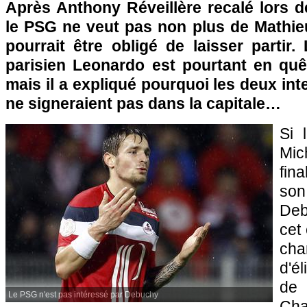
Après Anthony Réveillère recalé lors de
le
PSG
ne veut pas non plus de Mathi
pourrait être obligé de laisser partir. 
parisien Leonardo est pourtant en quêt
mais il a expliqué pourquoi les deux int
ne signeraient pas dans la capitale…
Si 
Mi
fin
son
Deb
cet 
ch
d'é
de
Le PSG n'est pas intéressé par Debuchy
Cha