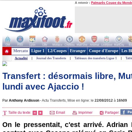
A retenir :
Palmarès Coupe du Mond
OM
PSG
Lyon
Lille
Monaco
Chelsea
Man Utd
Arsenal
Liverpool
ManCity
Ba
+ de clubs
Mercato
Ligue 1
L2/Coupes
Etranger
Coupe d'Europe
Les B
Actualité
|
Journal des Transferts
|
Tableaux des transferts Ligue 1
|
Tabl
Transfert : désormais libre, M
lundi avec Ajaccio !
Par
Anthony Ardisson
-
Actu Transferts, Mise en ligne: le
22/08/2012
à
16h09
Taille du texte:
Email
Imprimer
Partager:
On le pressentait, c'est arrivé. Adrian