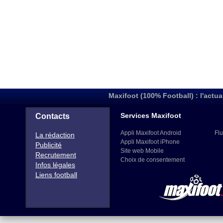
Maxifoot (100% Football) : l'actua
Services Maxifoot
Contacts
Appli Maxifoot Android
Flu
La rédaction
Appli Maxifoot iPhone
Publicité
Site web Mobile
Recrutement
Choix de consentement
Infos légales
Liens football