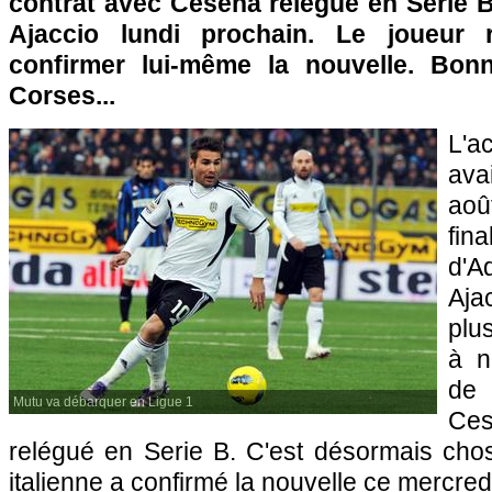
contrat avec Cesena relégué en Serie B
Ajaccio
lundi prochain. Le joueur 
confirmer lui-même la nouvelle. Bon
Corses...
L'a
ava
ao
fin
d'A
Aja
plu
à n
de
Mutu va débarquer en Ligue 1
Ce
relégué en Serie B. C'est désormais chose
italienne a confirmé la nouvelle ce mercred