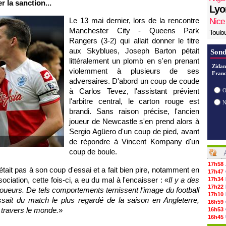
 la sanction...
Lyo
Le 13 mai dernier, lors de la rencontre
Nice
Manchester City - Queens Park
Toulo
Rangers (3-2) qui allait donner le titre
aux Skyblues, Joseph Barton pétait
Sond
littéralement un plomb en s'en prenant
Zidan
violemment à plusieurs de ses
Franc
adversaires. D'abord un coup de coude
à Carlos Tevez, l'assistant prévient
O
l'arbitre central, le carton rouge est
brandi. Sans raison précise, l'ancien
joueur de Newcastle s'en prend alors à
Sergio Agüero d'un coup de pied, avant
de répondre à Vincent Kompany d'un
coup de boule.
17h58
 était pas à son coup d'essai et a fait bien pire, notamment en
17h47
ociation, cette fois-ci, a eu du mal à l'encaisser : «
Il y a des
17h34
17h22
joueurs. De tels comportements ternissent l'image du football
17h10
issait du match le plus regardé de la saison en Angleterre,
16h59
 travers le monde.
»
16h53
16h45
16h34