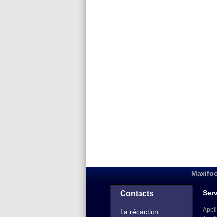
Maxifoo
Serv
Contacts
Appli
La rédaction