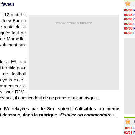
 faveur
16h21
16h04
05/08
15h50
e : 12 matchs
05/08
15h40
05/08
 Joey Barton
15h18
emplacement publicitaire
05/08
 reste de la
15h01
05/08
14h46
iquée tout de
06/08
14h25
05/08
de Marseille
,
14h12
04/08
bsolument pas
13h51
13h29
13h11
12h46
de la FA, qui
12h28
 terrible pour
12h10
de football
oyons clairs,
amment car la
is pour
l'OM
,
soit, il conviendrait de ne prendre aucun risque...
a FA relayées par le Sun soient réalisables ou même
i-dessous, dans la rubrique «
Publiez un commentaire
»...
30/07
02/08