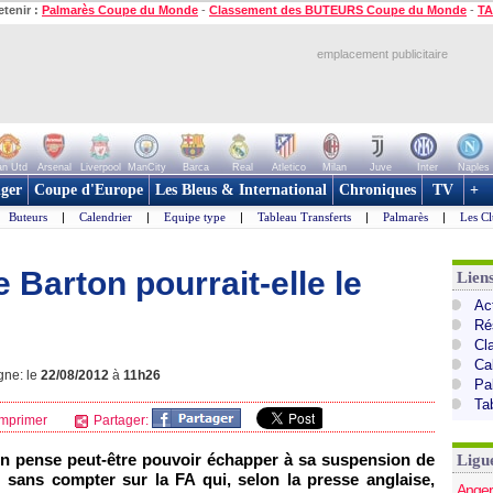
etenir :
Palmarès Coupe du Monde
-
Classement des BUTEURS Coupe du Monde
-
TA
emplacement publicitaire
n Utd
Arsenal
Liverpool
ManCity
Barca
Real
Atletico
Milan
Juve
Inter
Naples
ger
Coupe d'Europe
Les Bleus & International
Chroniques
TV
+
Buteurs
|
Calendrier
|
Equipe type
|
Tableau Transferts
|
Palmarès
|
Les Cl
 Barton pourrait-elle le
Lien
Act
Ré
Cl
Ca
gne: le
22/08/2012
à
11h26
Pa
Ta
mprimer
Partager:
on pense peut-être pouvoir échapper à sa suspension de
Ligu
t sans compter sur la FA qui, selon la presse anglaise,
Anger