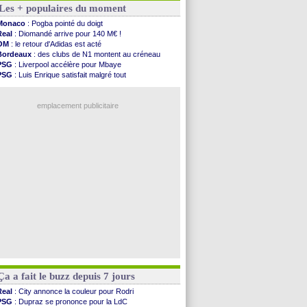
Les + populaires du moment
PSG
: Ndjantou heureux d'avoir rejoué
Real
: Diomandé pour 140 M€ ! (officiel)
Monaco
: Pogba pointé du doigt
Man City
: Rodri préfère le Barça au Real !
Real
: Diomandé arrive pour 140 M€ !
Rennes
: Aït Boudlal veut rejoindre Fulham
OM
: le retour d'Adidas est acté
Aston Villa
: Liverpool cible aussi Konsa
Bordeaux
: des clubs de N1 montent au créneau
OM
: une approche pour Diatta
PSG
: Liverpool accélère pour Mbaye
Le Havre
: Diaw va signer à Lille
PSG
: Luis Enrique satisfait malgré tout
Trabzonspor
: Salah a signé ! (officiel)
Real
: une nouvelle offre pour Vinicius
Bordeaux
: les mots de Mavuba
Lyon
: Fonseca prend cher sur les réseaux
FIFA
: Al-Khelaïfi président ? Tebas dit non
emplacement publicitaire
Fenerbahçe
: Greenwood savoure son premier ...
Bordeaux
: Mavuba n'est plus l'entraîneur (off.)
Galatasaray
: Milan rejette 35 M€ pour Leão
Southampton
: D. Traoré prêté au Mans (officiel)
Real
: Vinicius tout proche de prolonger !
Voir les brèves précédentes
Ça a fait le buzz depuis 7 jours
Real
: City annonce la couleur pour Rodri
PSG
: Dupraz se prononce pour la LdC