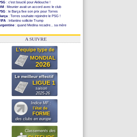
PSG
: c'est bouclé pour Akliouche !
OM
: Meunier avait un accord avec le club
PSG
: le Barça fixe son prix pour Torres
Barça
: Torres souhaite rejoindre le PSG !
FIFA
: Infantino sollicite Trump
Argentine
: quand Medina recadre... sa mère
Real
: le démenti de Leipzig pour Diomandé
OM
: Paixão attire un 2e club anglais
A SUIVRE
L'equipe type de
MONDIAL
2026
Le meilleur effectif
LIGUE 1
saison
2025-26
Indice MF :
l'état de
FORME
des clubs en europe
Classements des