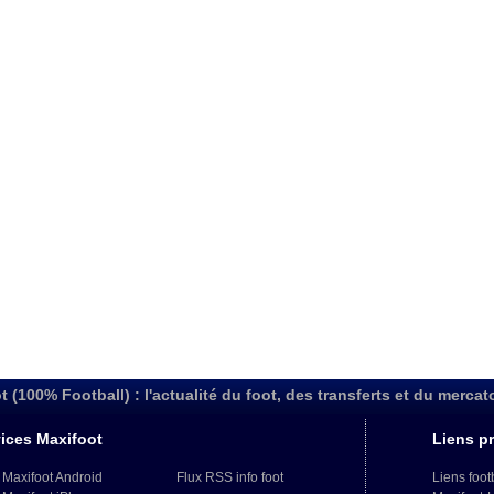
t (100% Football) : l'actualité du foot, des transferts et du mercat
ices Maxifoot
Liens pr
 Maxifoot Android
Flux RSS info foot
Liens foot