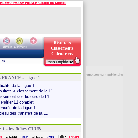
BLEAU PHASE FINALE Coupe du Monde
Résultats
Bayern
Dortmund
Classements
Calendriers
ubs
|
emplacement publicitaire
s FRANCE - Ligue 1
ualité de la Ligue 1
sultats & classement de la L1
assement des buteurs de L1
lendrier L1 complet
lmarès de la Ligue 1
bleau des transfert de la L1
e 1 - les fiches CLUB
Lille
Lens
s
Auxerre
Lorient
Brest
Le Havre