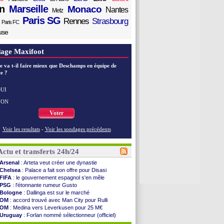
n
Marseille
Monaco
Nantes
Metz
Paris SG
Rennes
Strasbourg
Paris FC
use
age Maxifoot
e va t-il faire mieux que Deschamps en équipe de
e ?
UI
NON
Voter
Voir les resultats
-
Voir les sondages précédents
Actu et transferts 24h/24
Arsenal
: Arteta veut créer une dynastie
Chelsea
: Palace a fait son offre pour Disasi
FIFA
: le gouvernement espagnol s'en mêle
PSG
: l'étonnante rumeur Gusto
Bologne
: Dallinga est sur le marché
OM
: accord trouvé avec Man City pour Rulli
OM
: Medina vers Leverkusen pour 25 M€
Uruguay
: Forlan nommé sélectionneur (officiel)
Séville
: Juanlu signe à Bournemouth (officiel)