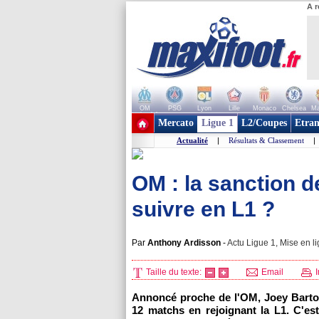
A r
OM
PSG
Lyon
Lille
Monaco
Chelsea
Ma
+ de clubs
Mercato
Ligue 1
L2/Coupes
Etran
Actualité
|
Résultats & Classement
|
OM : la sanction de
suivre en L1 ?
Par
Anthony Ardisson
-
Actu Ligue 1, Mise en li
Taille du texte:
Email
I
Annoncé proche de
l'OM
, Joey Bart
12 matchs en rejoignant la L1. C'es