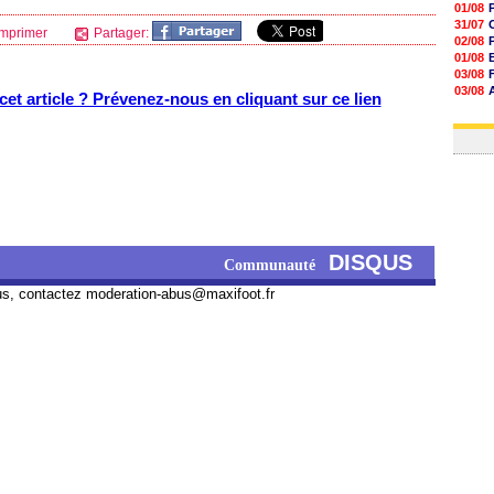
01/08
31/07
mprimer
Partager:
02/08
01/08
03/08
03/08
et article ? Prévenez-nous en cliquant sur ce lien
03/08
03/08
DISQUS
Communauté
us, contactez
moderation-abus@maxifoot.fr