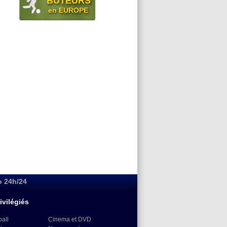
BUTEURS
en EUROPE
o 24h/24
ivilégiés
ball
Cinema et DVD