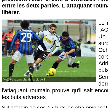
entre les deux parties. L'attaquant roum
libérer.
Le 
l'
AC
Un 
sur
Oc
cor
Adr
but
Se
Mutu se rapproche de la Ligue 1
der
l'attaquant roumain prouve qu'il sait enco
les buts adverses.
S'il est loin de ses 17 buts en championnat