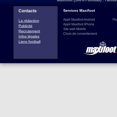
Maxifoot (100% Football) : l'actua
Services Maxifoot
Contacts
Appli Maxifoot Android
Flu
La rédaction
Appli Maxifoot iPhone
Publicité
Site web Mobile
Recrutement
Choix de consentement
Infos légales
Liens football