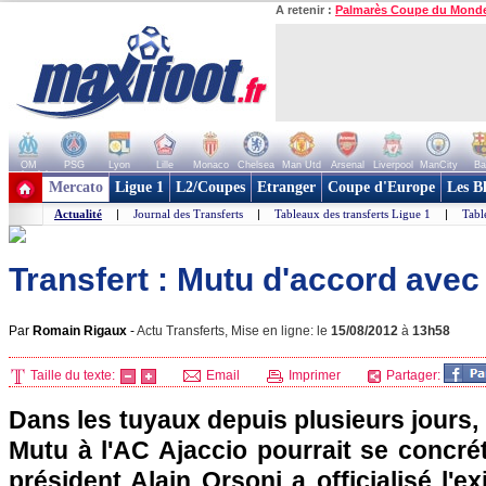
A retenir :
Palmarès Coupe du Mond
OM
PSG
Lyon
Lille
Monaco
Chelsea
Man Utd
Arsenal
Liverpool
ManCity
Ba
+ de clubs
Mercato
Ligue 1
L2/Coupes
Etranger
Coupe d'Europe
Les B
Actualité
|
Journal des Transferts
|
Tableaux des transferts Ligue 1
|
Tabl
Transfert : Mutu d'accord avec 
Par
Romain Rigaux
-
Actu Transferts, Mise en ligne: le
15/08/2012
à
13h58
Taille du texte:
Email
Imprimer
Partager:
Dans les tuyaux depuis plusieurs jours, 
Mutu à l'
AC Ajaccio
pourrait se concrét
président Alain Orsoni a officialisé l'e