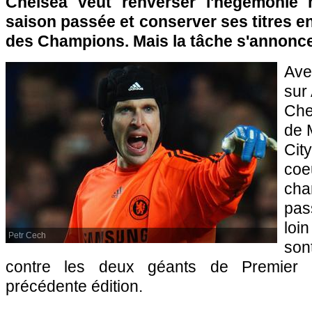
Chelsea veut renverser l'hégémonie
saison passée et conserver ses titres e
des Champions. Mais la tâche s'annon
Ave
sur 
Che
de 
Cit
co
cha
pas
loi
Petr Cech
sont
contre les deux géants de Premier 
précédente édition.