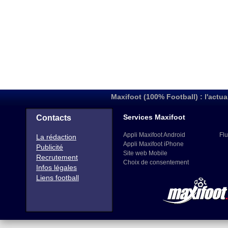
Maxifoot (100% Football) : l'actua
Services Maxifoot
Contacts
Appli Maxifoot Android
Flu
La rédaction
Appli Maxifoot iPhone
Publicité
Site web Mobile
Recrutement
Choix de consentement
Infos légales
Liens football