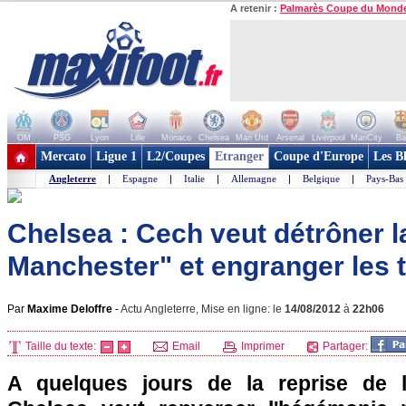
A retenir :
Palmarès Coupe du Mond
OM
PSG
Lyon
Lille
Monaco
Chelsea
Man Utd
Arsenal
Liverpool
ManCity
Ba
+ de clubs
Mercato
Ligue 1
L2/Coupes
Etranger
Coupe d'Europe
Les B
Angleterre
|
Espagne
|
Italie
|
Allemagne
|
Belgique
|
Pays-Bas
Chelsea : Cech veut détrôner l
Manchester" et engranger les t
Par
Maxime Deloffre
-
Actu Angleterre, Mise en ligne: le
14/08/2012
à
22h06
Taille du texte:
Email
Imprimer
Partager:
A quelques jours de la reprise de 