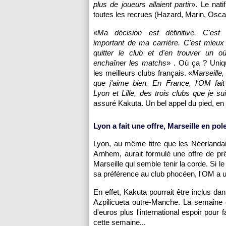
plus de joueurs allaient partir
». Le nat
toutes les recrues (Hazard, Marin, Osc
«
Ma décision est définitive. C'es
important de ma carrière. C'est mieux
quitter le club et d'en trouver un où
enchaîner les matchs
» . Où ça ? Uni
les meilleurs clubs français. «
Marseille
,
que j'aime bien. En France,
l'OM
fait
Lyon
et
Lille
, des trois clubs que je su
assuré Kakuta. Un bel appel du pied, e
Lyon
a fait une offre,
Marseille
en pol
Lyon
, au même titre que les Néerlanda
Arnhem, aurait formulé une offre de prê
Marseille
qui semble tenir la corde. Si l
sa préférence au club phocéen,
l'OM
a u
En effet, Kakuta pourrait être inclus dan
Azpilicueta outre-Manche. La semaine de
d'euros plus l'international espoir pour f
cette semaine...