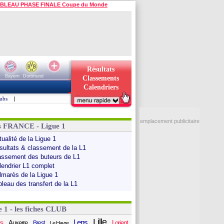
BLEAU PHASE FINALE Coupe du Monde
Résultats
Bayern
Dortmund
Classements
Calendriers
ubs
|
emplacement publicitaire
s FRANCE - Ligue 1
ualité de la Ligue 1
sultats & classement de la L1
assement des buteurs de L1
lendrier L1 complet
lmarès de la Ligue 1
bleau des transfert de la L1
e 1 - les fiches CLUB
Lille
Lens
s
Auxerre
Lorient
Brest
Le Havre