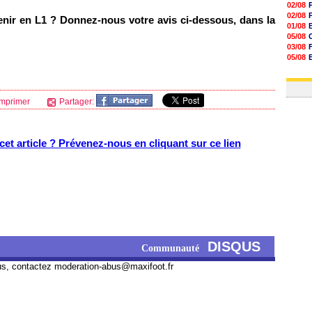
02/08
02/08
enir en L1 ? Donnez-nous votre avis ci-dessous, dans la
01/08
05/08
03/08
05/08
03/08
03/08
mprimer
Partager:
et article ? Prévenez-nous en cliquant sur ce lien
DISQUS
Communauté
us, contactez
moderation-abus@maxifoot.fr