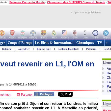
etenir :
Palmarès Coupe du Monde
-
Classement des BUTEURS Coupe du Monde
-
TA
emplacement publicitaire
n Utd
Arsenal
Liverpool
ManCity
Barca
Real
Atletico
Milan
Juve
Inter
Naples
ger
Coupe d'Europe
Les Bleus & International
Chroniques
TV
+
Buteurs
|
Calendrier
|
Equipe type
|
Tableau Transferts
|
Palmarès
|
Les Cl
 veut revenir en L1, l'OM en
Lien
Act
Ré
Cl
Ca
gne: le
14/08/2012
à
10h56
Pa
Ta
mprimer
Partager:
in de son prêt à Dijon et son retour à Londres, le milieu
Ligu
nnoncé souhaiter revenir en L1. A
Marseille
en priorité,
Anger