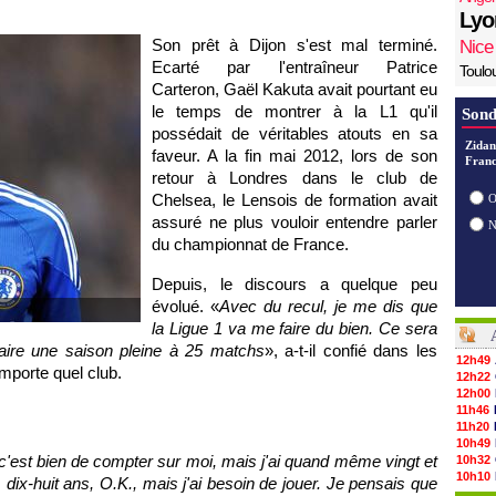
Lyo
Son prêt à Dijon s'est mal terminé.
Nice
Ecarté par l'entraîneur Patrice
Toulo
Carteron, Gaël Kakuta avait pourtant eu
le temps de montrer à la L1 qu'il
Sond
possédait de véritables atouts en sa
Zidan
faveur. A la fin mai 2012, lors de son
Franc
retour à Londres dans le club de
Chelsea, le Lensois de formation avait
O
assuré ne plus vouloir entendre parler
du championnat de France.
Depuis, le discours a quelque peu
évolué. «
Avec du recul, je me dis que
la Ligue 1 va me faire du bien. Ce sera
aire une saison pleine à 25 matchs
», a-t-il confié dans les
12h49
mporte quel club.
12h22
12h00
11h46
11h20
10h49
 c'est bien de compter sur moi, mais j'ai quand même vingt et
10h32
10h10
 dix-huit ans, O.K., mais j'ai besoin de jouer. Je pensais que
09h49