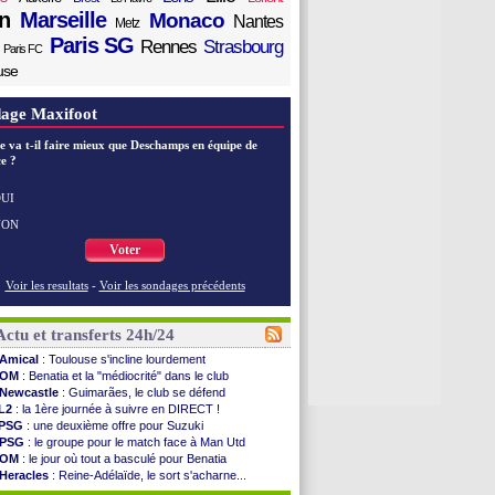
n
Marseille
Monaco
Nantes
Metz
Paris SG
Rennes
Strasbourg
Paris FC
use
age Maxifoot
e va t-il faire mieux que Deschamps en équipe de
e ?
UI
NON
Voter
Voir les resultats
-
Voir les sondages précédents
Actu et transferts 24h/24
Amical
: Toulouse s'incline lourdement
OM
: Benatia et la "médiocrité" dans le club
Newcastle
: Guimarães, le club se défend
L2
: la 1ère journée à suivre en DIRECT !
PSG
: une deuxième offre pour Suzuki
PSG
: le groupe pour le match face à Man Utd
OM
: le jour où tout a basculé pour Benatia
Heracles
: Reine-Adélaïde, le sort s'acharne...
Monaco
: Mawissa a gravement blessé Uche