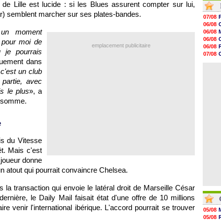
if de
Lille
est lucide : si les Blues assurent compter sur lui,
09h35
ar) semblent marcher sur ses plates-bandes.
09h08
07/08
08h54
06/08
08h32
t un moment
06/08
07/08
06/08
 pour moi de
07/08
emplacement publicitaire
06/08
 je pourrais
07/08
07/08
07/08
quement dans
06/08
07/08
06/08
 c'est un club
07/08
 partie, avec
07/08
V
07/08
is le plus
», a
07/08
n somme.
07/08
07/08
e
is du Vitesse
t. Mais c'est
e joueur donne
n atout qui pourrait convaincre Chelsea.
s la transaction qui envoie le latéral droit de
Marseille
César
rnière, le Daily Mail faisait état d'une offre de 10 millions
aire venir l'international ibérique. L'accord pourrait se trouver
05/08
05/08