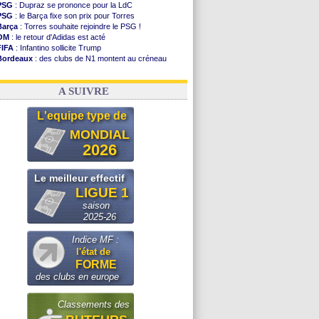
PSG
: Dupraz se prononce pour la LdC
PSG
: le Barça fixe son prix pour Torres
Barça
: Torres souhaite rejoindre le PSG !
OM
: le retour d'Adidas est acté
FIFA
: Infantino sollicite Trump
Bordeaux
: des clubs de N1 montent au créneau
Argentine
: quand Medina recadre... sa mère
Real
: le démenti de Leipzig pour Diomandé
A SUIVRE
L'equipe type de
MONDIAL
2026
Le meilleur effectif
LIGUE 1
saison
2025-26
Indice MF :
l'état de
FORME
des clubs en europe
Classements des