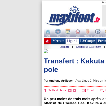
A r
OM
PSG
Lyon
Lille
Monaco
Chelsea
Ma
+ de clubs
Mercato
Ligue 1
L2/Coupes
Etran
Actualité
|
Résultats & Classement
|
Transfert : Kakuta
pole
Par
Anthony Ardisson
-
Actu Ligue 1, Mise en li
Taille du texte:
Email
I
Un peu moins de trois mois après la f
offensif de Chelsea Gaël Kakuta a a