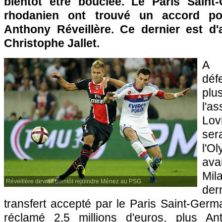
bientôt être bouclée. Le
Paris
Saint-
rhodanien ont trouvé un accord po
Anthony Réveillère. Ce dernier est d'a
Christophe Jallet.
A 
déf
plu
l'
Lov
ser
l'O
ava
Mi
Réveillère devrait bientôt rejoindre Ménez au PSG
de
transfert accepté par le
Paris
Saint-Germai
réclamé 2,5 millions d'euros, plus An