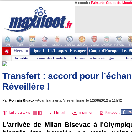
A retenir :
Palmarès Coupe du Mond
OM
PSG
Lyon
Lille
Monaco
Chelsea
Man Utd
Arsenal
Liverpool
ManCity
Ba
+ de clubs
Mercato
Ligue 1
L2/Coupes
Etranger
Coupe d'Europe
Les B
Actualité
|
Journal des Transferts
|
Tableaux des transferts Ligue 1
|
Tabl
Transfert : accord pour l’écha
Réveillère !
Par
Romain Rigaux
-
Actu Transferts, Mise en ligne: le
12/08/2012
à
11h42
Taille du texte:
Email
Imprimer
Partager:
L'arrivée de Milan Bisevac à
l'Olympi