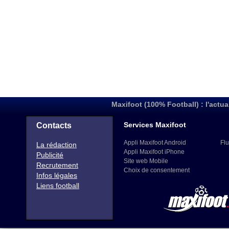
Maxifoot (100% Football) : l'actua
Services Maxifoot
Contacts
Appli Maxifoot Android
Flu
La rédaction
Appli Maxifoot iPhone
Publicité
Site web Mobile
Recrutement
Choix de consentement
Infos légales
Liens football