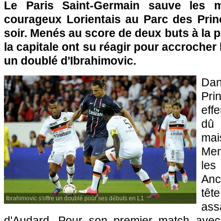
Le
Paris
Saint-Germain sauve les 
courageux Lorientais au Parc des Prin
soir. Menés au score de deux buts à la p
la capitale ont su réagir pour accrocher
un doublé d'Ibrahimovic.
Da
Pri
eff
dû 
mai
Men
le
Anc
têt
Ibrahimovic s'offre un doublé pour ses débuts en L1
as
d'Audard. Pour son premier match avec