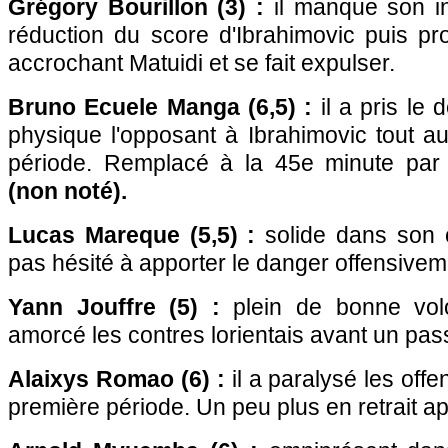
Grégory Bourillon (3) :
il manque son in
réduction du score d'Ibrahimovic puis pr
accrochant Matuidi et se fait expulser.
Bruno Ecuele Manga (6,5) :
il a pris le
physique l'opposant à Ibrahimovic tout a
période. Remplacé à la 45e minute pa
(non noté).
Lucas Mareque (5,5) :
solide dans son c
pas hésité à apporter le danger offensivem
Yann Jouffre (5) :
plein de bonne volo
amorcé les contres lorientais avant un pas
Alaixys Romao (6) :
il a paralysé les off
première période. Un peu plus en retrait a