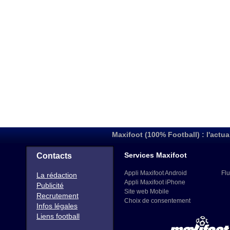
Maxifoot (100% Football) : l'actua
Services Maxifoot
Contacts
Appli Maxifoot Android
Flu
La rédaction
Appli Maxifoot iPhone
Publicité
Site web Mobile
Recrutement
Choix de consentement
Infos légales
Liens football