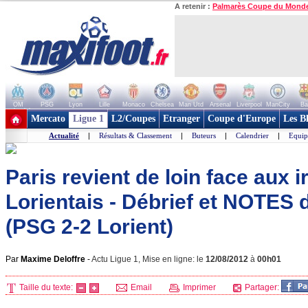
A retenir :
Palmarès Coupe du Mond
OM
PSG
Lyon
Lille
Monaco
Chelsea
Man Utd
Arsenal
Liverpool
ManCity
Ba
+ de clubs
Mercato
Ligue 1
L2/Coupes
Etranger
Coupe d'Europe
Les B
Actualité
|
Résultats & Classement
|
Buteurs
|
Calendrier
|
Equip
Paris revient de loin face aux i
Lorientais - Débrief et NOTES 
(PSG 2-2 Lorient)
Par
Maxime Deloffre
-
Actu Ligue 1, Mise en ligne: le
12/08/2012
à
00h01
Taille du texte:
Email
Imprimer
Partager: