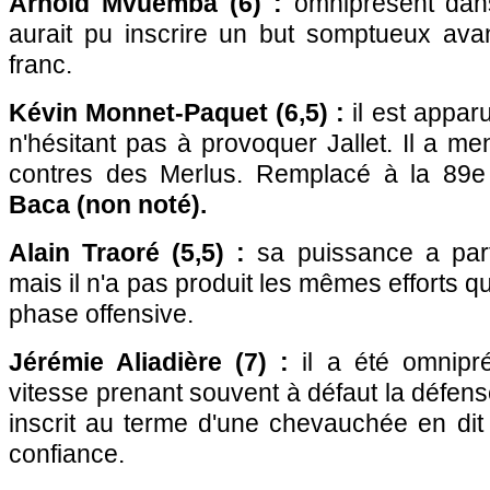
Arnold Mvuemba (6) :
omniprésent dans 
aurait pu inscrire un but somptueux ava
franc.
Kévin Monnet-Paquet (6,5) :
il est appar
n'hésitant pas à provoquer Jallet. Il a me
contres des Merlus. Remplacé à la 89
Baca (non noté).
Alain Traoré (5,5) :
sa puissance a parfo
mais il n'a pas produit les mêmes efforts 
phase offensive.
Jérémie Aliadière (7) :
il a été omnipré
vitesse prenant souvent à défaut la défens
inscrit au terme d'une chevauchée en dit
confiance.