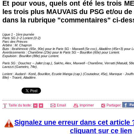
Et pour vous, quels ont été les trois 
les trois plus MAUVAIS du PSG et/ou de
dans la rubrique "commentaires" ci-des
Ligue 1 - 1ère journée
Paris SG
2–2 Lorient (0-2)
Parc des Princes
Arbitre : M. Chapron
Buts : Ibrahimovic (65e, 90e) pour le
Paris SG
- Maxwell (5e csc), Aliadière (45e+3) pour Lo
Avertissements : Chantôme (23e) pour le
Paris SG
– Bourillon (60e) pour Lorient.
Expulsion : Bourillon (88e) pour Lorient.
Paris SG
: Douchez – Jallet (cap.), Sakho, Alex, Maxwell - Chantôme, Verratti (Matuidi, 5
Lavezzi (Gameiro, 74e).
Lorient : Audard - Koné, Bourillon, Ecuele Manga (cap.) (Coutadeur, 45e), Mareque - Jo
89e) - Traoré, Aliadière.
Taille du texte:
Email
Imprimer
Partager:
Signalez une erreur dans cet article
cliquant sur ce lien