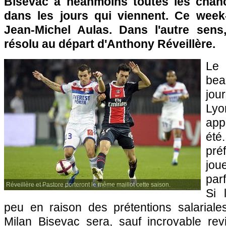
Bisevac a néanmoins toutes les chanc
dans les jours qui viennent. Ce wee
Jean-Michel Aulas. Dans l'autre sens
résolu au départ d'Anthony Réveillère.
Le 
bea
j
Lyo
app
été
pré
jo
par
Réveillère et Pastore porteront le même maillot cette saison.
Si 
peu en raison des prétentions salariale
Milan Bisevac sera, sauf incroyable revi