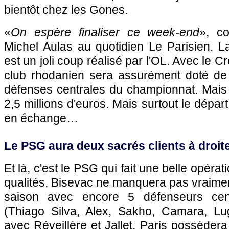
bientôt chez les Gones.
«
On espère finaliser ce week-end
», co
Michel Aulas au quotidien Le Parisien. L
est un joli coup réalisé par
l'OL
. Avec le C
club rhodanien sera assurément doté de 
défenses centrales du championnat. Mais c
2,5 millions d'euros. Mais surtout le dépar
en échange…
Le
PSG
aura deux sacrés clients à droit
Et là, c'est le
PSG
qui fait une belle opérat
qualités, Bisevac ne manquera pas vraimen
saison avec encore 5 défenseurs centr
(Thiago Silva, Alex, Sakho, Camara, Lu
avec Réveillère et Jallet,
Paris
possèdera 