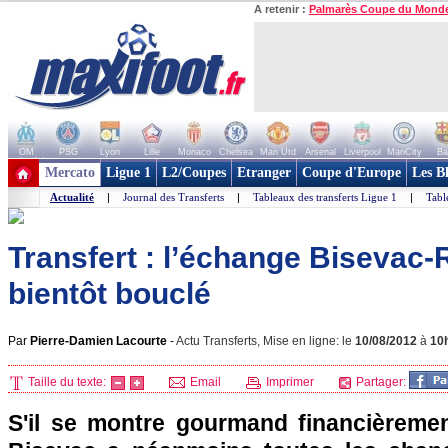
A retenir :
Palmarès Coupe du Mond
OM
PSG
Lyon
Lille
Monaco
Chelsea
Man Utd
Arsenal
Liverpool
ManCity
Ba
+ de clubs
Mercato
Ligue 1
L2/Coupes
Etranger
Coupe d'Europe
Les B
Actualité
|
Journal des Transferts
|
Tableaux des transferts Ligue 1
|
Tabl
Transfert : l’échange Bisevac-
bientôt bouclé
Par
Pierre-Damien Lacourte
-
Actu Transferts, Mise en ligne: le
10/08/2012
à
10
Taille du texte:
Email
Imprimer
Partager:
S'il se montre gourmand financièrement