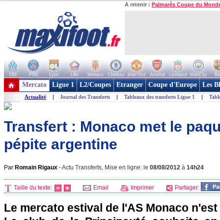
A retenir :
Palmarès Coupe du Mond
OM
PSG
Lyon
Lille
Monaco
Chelsea
Man Utd
Arsenal
Liverpool
ManCity
Ba
+ de clubs
Mercato
Ligue 1
L2/Coupes
Etranger
Coupe d'Europe
Les B
Actualité
|
Journal des Transferts
|
Tableaux des transferts Ligue 1
|
Tabl
Transfert : Monaco met le paq
pépite argentine
Par
Romain Rigaux
-
Actu Transferts, Mise en ligne: le
08/08/2012
à
14h24
Taille du texte:
Email
Imprimer
Partager:
Le mercato estival de
l'AS Monaco
n'est