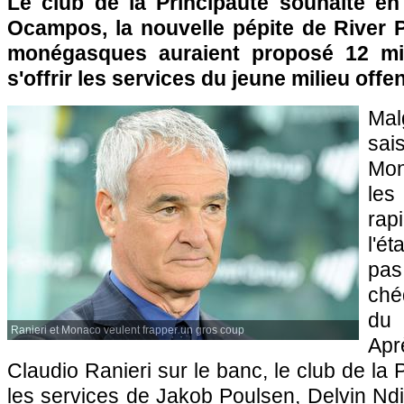
Le club de la Principauté souhaite en 
Ocampos, la nouvelle pépite de River P
monégasques auraient proposé 12 mil
s'offrir les services du jeune milieu offen
Ma
sai
Mo
le
rap
l'é
pas
ché
du
Ranieri et Monaco veulent frapper un gros coup
Ap
Claudio Ranieri sur le banc, le club de la P
les services de Jakob Poulsen, Delvin Nd