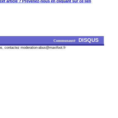
et article ? Prévenez-nous en cliquant sur ce lien
DISQUS
Communauté
us, contactez
moderation-abus@maxifoot.fr