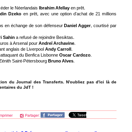
céder le Néerlandais
Ibrahim Afellay
en prêt.
din Dzeko
en prêt, avec une option d'achat de 21 millions
euros en échange de son défenseur
Daniel Agger
, courtisé par
i Sahin
a refusé de rejoindre Besiktas.
'euros à Arsenal pour
Andreï Archavine
.
ant anglais de Liverpool
Andy Carroll
.
l'attaquant du Benfica Lisbonne
Oscar Cardozo
.
u Zénith Saint-Pétersbourg
Bruno Alves
.
on du Journal des Transferts. N'oubliez pas d'ici là de
entaires du JdT !
mprimer
Partager: