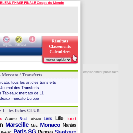
BLEAU PHASE FINALE Coupe du Monde
Résultats
Bayern
Dortmund
Classements
Calendriers
emplacement publicitaire
s Mercato / Transferts
cato, tous les articles transferts
 Journal des Transferts
s Tableaux mercato de L1
bleaux mercato Europe
e 1 - les fiches CLUB
Lille
Lens
s
Auxerre
Lorient
Brest
Le Havre
n
Marseille
Monaco
Nantes
Metz
Paris SG
Rennes
Strasbourg
Paris FC