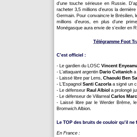
d'une touche sérieuse en Russie. D'ap
racheter 3,5 millions d'euros la dernière
Germain. Pour convaincre le Brésilien, le
millions d'euros, en plus d'une prime
Monégasque aura envie de s'exiler en Ru
Télégramme Foot Tran
C'est officiel :
- Le gardien du
LOSC
Vincent Enyeam
- L'attaquant argentin
Dario Cvitanich
a 
- Laissé libre par
Lens
,
Chaouki Ben S
- L'Espagnol
Santi Cazorla
a signé un c
- Le défenseur
Raul Albiol
a prolongé ju
- Le défenseur de Villarreal
Carlos Mar
- Laissé libre par le Werder Brême, 
Bromwich Albion.
Le TOP des bruits de couloir qu'il ne fa
En France :