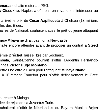
amara
souhaite rester au
PSG.
y Cissokho
. Naples a démenti en revanche s'intéresser au
a livré le prix de
Cesar Azpilicueta
à Chelsea (13 millions
lles des Blues.
ires de National, souhaitent aussi le prêt du jeune attaquant
nga-Mbiwa
ne dirait pas non à Newcastle.
ite encore attendre avant de proposer un contrat à
Steed
émie Bréchet
, laissé libre par
Sochaux
.
mbala
, Saint-Etienne pourrait s'offrir l'Argentin
Fernando
nnes
Victor Hugo Montano
.
ttre une offre à Caen pour l'attaquant
M'Baye Niang
.
 à l'Eintracht Francfort pour s'offrir définitivement le Grec
nt rester à Malaga.
dée de rejoindre la Juventus Turin.
souhaiterait s'offrir le Néerlandais du Bayern Munich
Arjen