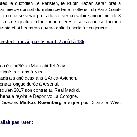
rès le quotidien Le Parisien, le Rubin Kazan serait prêt à
 année de contrat du milieu de terrain offensif du
Paris
Saint-
 club russe serait prêt à lui verser un salaire annuel net de 3
 à la signature d'un million. Reste à savoir si l'ancien
ssie et si Leonardo ouvrira enfin la porte à son joueur…
sfert - mis à jour le mardi 7 août à 18h
a
a été prêté au Maccabi Tel-Aviv.
signé trois ans à
Nice
.
aada
a signé deux ans à Arles-Avignon.
ontrat longue durée à Arsenal.
squ'en 2017 son contrat au Real Madrid.
chena
a rejoint le Deportivo La Corogne.
le Suédois
Markus Rosenberg
a signé pour 3 ans à West
llait pas rater :