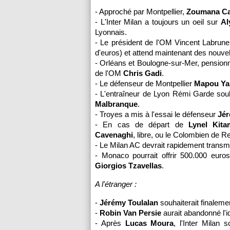
- Approché par
Montpellier
,
Zoumana C
- L'Inter Milan a toujours un oeil sur
Al
Lyonnais.
- Le président de
l'OM
Vincent Labrune 
d'euros) et attend maintenant des nouve
- Orléans et Boulogne-sur-Mer, pensionna
de
l'OM
Chris Gadi
.
- Le défenseur de
Montpellier
Mapou Ya
- L'entraîneur de
Lyon
Rémi Garde souha
Malbranque
.
- Troyes a mis à l'essai le défenseur
Jér
- En cas de départ de
Lynel Kita
Cavenaghi
, libre, ou le Colombien de
Re
- Le Milan AC devrait rapidement transme
-
Monaco
pourrait offrir 500.000 euros
Giorgios Tzavellas
.
A l'étranger :
-
Jérémy Toulalan
souhaiterait finaleme
-
Robin Van Persie
aurait abandonné l'i
- Après
Lucas Moura
, l'Inter Milan 