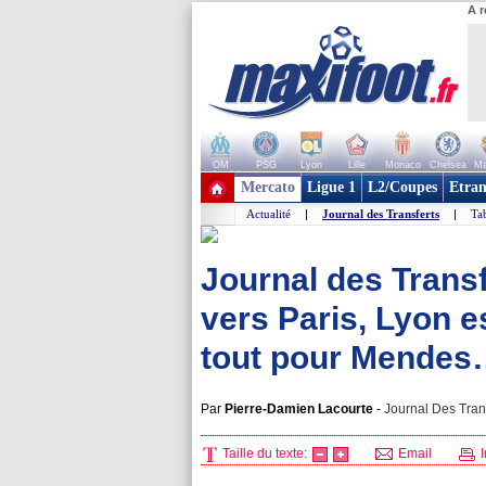
A r
OM
PSG
Lyon
Lille
Monaco
Chelsea
Ma
+ de clubs
Mercato
Ligue 1
L2/Coupes
Etran
Actualité
|
Journal des Transferts
|
Tab
Journal des Transfe
vers Paris, Lyon e
tout pour Mende
Par
Pierre-Damien Lacourte
-
Journal Des Trans
Taille du texte:
Email
I