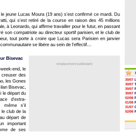
05/08
05/08
05/08
le jeune Lucas Moura (19 ans) s'est confirmé ce mardi. Du
05/08
tti, qui s'est retiré de la course en raison des 45 millions
le, à Leonardo, qui affirme travailler pour le futur, en passant
é son compatriote au directeur sportif parisien, et le club de
ur, tout porte à croire que Lucas sera Parisien en janvier
communautaire se libère au sein de l'effectif…
ur Bisevac
emplacement publicitaire
week-end, le
 creuser des
30/07
o, les Gones
30/07
ilan Bisevac,
30/07
i le départ du
30/07
02/08
ace d'extra-
01/08
f, même s'il
31/07
 le club de la
02/08
30/07
 au départ de
01/08
un important
omme de ses