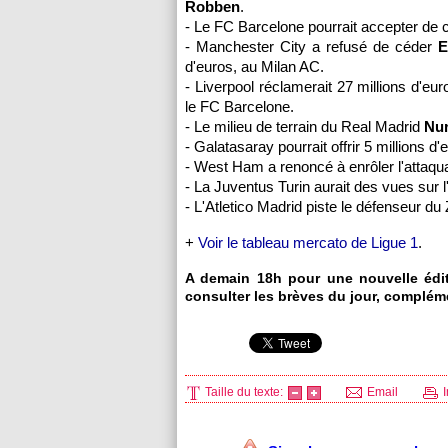
Robben
.
- Le FC Barcelone pourrait accepter de 
- Manchester City a refusé de céder
E
d'euros, au Milan AC.
- Liverpool réclamerait 27 millions d'
le FC Barcelone.
- Le milieu de terrain du Real Madrid
Nur
- Galatasaray pourrait offrir 5 millions d
- West Ham a renoncé à enrôler l'attaqu
- La Juventus Turin aurait des vues sur 
- L'Atletico Madrid piste le défenseur d
+
Voir le tableau mercato de Ligue 1
.
A demain 18h pour une nouvelle éditi
consulter les brèves du jour, complém
Taille du texte:
Email
I