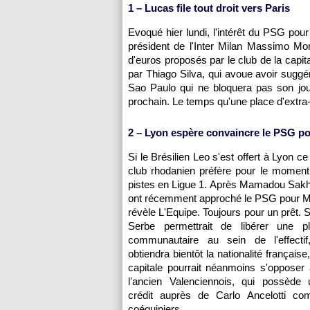
1 – Lucas file tout droit vers
Paris
Evoqué hier lundi, l'intérêt du
PSG
pour 
président de l'Inter Milan Massimo Mora
d'euros proposés par le club de la capita
par Thiago Silva, qui avoue avoir suggér
Sao Paulo qui ne bloquera pas son joue
prochain. Le temps qu'une place d'extra-
2 –
Lyon
espère convaincre le
PSG
po
Si le Brésilien Leo s'est offert à
Lyon
ce 
club rhodanien préfère pour le moment
pistes en Ligue 1. Après Mamadou Sakh
ont récemment approché le
PSG
pour M
révèle L'Equipe. Toujours pour un prêt. S
Serbe permettrait de libérer une pl
communautaire au sein de l'effecti
obtiendra bientôt la nationalité française,
capitale pourrait néanmoins s'opposer
l'ancien Valenciennois, qui possède 
crédit auprès de Carlo Ancelotti c
coéquipiers.