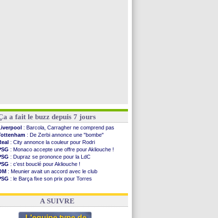
Man Utd
: Bayindir en route pour le Celta
Roma
: Molina en cas d'échec avec Read
Le Havre
: Zouaoui plutôt vers Montpellier ?
Chelsea
: Côme touche au but pour Chalobah
Voir toutes les brèves
Ça a fait le buzz depuis 7 jours
Liverpool
: Barcola, Carragher ne comprend pas
Tottenham
: De Zerbi annonce une "bombe"
Real
: City annonce la couleur pour Rodri
PSG
: Monaco accepte une offre pour Akliouche !
PSG
: Dupraz se prononce pour la LdC
PSG
: c'est bouclé pour Akliouche !
OM
: Meunier avait un accord avec le club
PSG
: le Barça fixe son prix pour Torres
OM
: accord de principe entre Rulli et Man City
Barça
: Torres souhaite rejoindre le PSG !
A SUIVRE
L'equipe type de