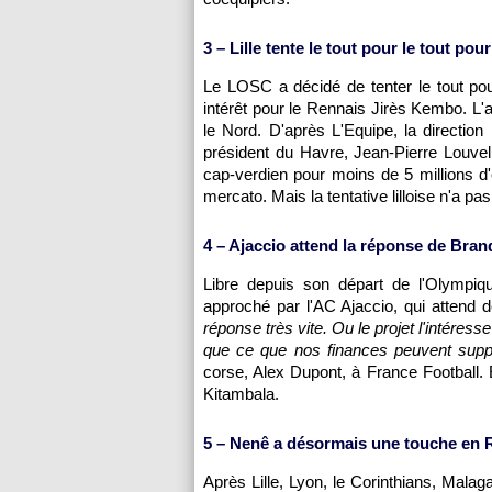
3 –
Lille
tente le tout pour le tout po
Le
LOSC
a décidé de tenter le tout po
intérêt pour le Rennais Jirès Kembo. L'a
le Nord. D'après L'Equipe, la direction 
président du Havre, Jean-Pierre Louvel,
cap-verdien pour moins de 5 millions d'
mercato. Mais la tentative lilloise n'a pas
4 –
Ajaccio
attend la réponse de Bran
Libre depuis son départ de
l'Olympiq
approché par l'
AC Ajaccio
, qui attend 
réponse très vite. Ou le projet l'intéress
que ce que nos finances peuvent suppor
corse, Alex Dupont, à France Football. 
Kitambala.
5 – Nenê a désormais une touche en 
Après
Lille
,
Lyon
, le Corinthians, Mala