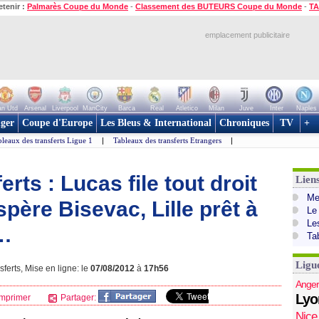
etenir :
Palmarès Coupe du Monde
-
Classement des BUTEURS Coupe du Monde
-
TA
emplacement publicitaire
n Utd
Arsenal
Liverpool
ManCity
Barca
Real
Atletico
Milan
Juve
Inter
Naples
ger
Coupe d'Europe
Les Bleus & International
Chroniques
TV
+
leaux des transferts Ligue 1
|
Tableaux des transferts Etrangers
|
rts : Lucas file tout droit
Lien
Mer
spère Bisevac, Lille prêt à
Le
Le
s…
Ta
Ligu
ferts, Mise en ligne: le
07/08/2012
à
17h56
Anger
Lyo
mprimer
Partager:
Nice