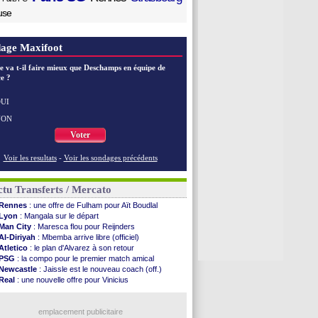
use
age Maxifoot
e va t-il faire mieux que Deschamps en équipe de
e ?
UI
NON
Voter
Voir les resultats
-
Voir les sondages précédents
tu Transferts / Mercato
Rennes
: une offre de Fulham pour Aït Boudlal
Lyon
: Mangala sur le départ
Man City
: Maresca flou pour Reijnders
Al-Diriyah
: Mbemba arrive libre (officiel)
Atletico
: le plan d'Alvarez à son retour
PSG
: la compo pour le premier match amical
Newcastle
: Jaissle est le nouveau coach (off.)
Real
: une nouvelle offre pour Vinicius
Monaco
: Cabral a prolongé (officiel)
Atletico
: Molina va signer à la Roma
Real
: Diomandé arrive pour 140 M€ !
emplacement publicitaire