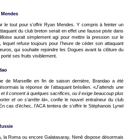
ur Mendes
ur le tout pour s'offrir Ryan Mendes. Y compris à feinter un
ttaquant du club breton serait en effet une fausse piste dans
lilloise aurait simplement agi pour mettre la pression sur le
 lequel refuse toujours pour l'heure de céder son attaquant
euros, qui souhaite rejoindre les Dogues avant la clôture du
 porté ses fruits visiblement.
dao
ue de Marseille
en fin de saison dernière, Brandao a été
désormais la réponse de l'attaquant brésilien. «
J'attends une
e et il consent à quelques sacrifices, ou il exige beaucoup plus
ter et on s'arrête là
», confie le nouvel entraîneur du club
En cas d'échec, l'ACA tentera de s'offrir le Stéphanois Lynel
Russie
ga, la Roma ou encore Galatasaray, Nenê dispose désormais