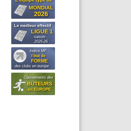
MONDIAL
2026
Le meilleur effectif
LIGUE 1
saison
2025-26
Indice MF :
l'état de
FORME
des clubs en europe
Classements des
BUTEURS
en EUROPE