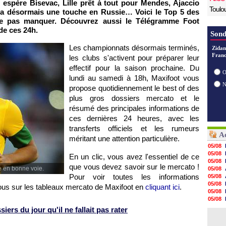
n
espère Bisevac,
Lille
prêt à tout pour Mendes,
Ajaccio
Toulo
 a désormais une touche en Russie… Voici le Top 5 des
ne pas manquer. Découvrez aussi le Télégramme Foot
 de ces 24h.
Sond
Les championnats désormais terminés,
Zidan
Franc
les clubs s'activent pour préparer leur
effectif pour la saison prochaine. Du
O
lundi au samedi à 18h, Maxifoot vous
propose quotidiennement le best of des
plus gros dossiers mercato et le
résumé des principales informations de
ces dernières 24 heures, avec les
transferts officiels et les rumeurs
Ac
méritant une attention particulière.
05/08
05/08
En un clic, vous avez l'essentiel de ce
05/08
que vous devez savoir sur le mercato !
e en bonne voie.
05/08
Pour voir toutes les informations
05/08
05/08
ous sur les tableaux mercato de Maxifoot en
cliquant ici
.
05/08
05/08
05/08
ers du jour qu'il ne fallait pas rater
05/08
05/08