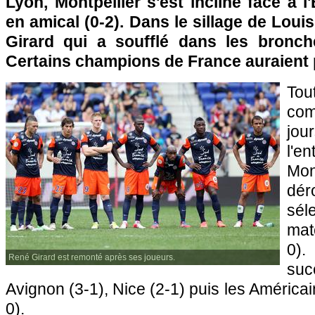
Lyon
,
Montpellier
s'est incliné face à 
en amical (0-2). Dans le sillage de Louis
Girard qui a soufflé dans les bronch
Certains champions de France auraient 
Tou
co
jou
l'
Mon
dér
sél
mat
0).
René Girard est remonté après ses joueurs.
suc
Avignon (3-1),
Nice
(2-1) puis les Américai
0).