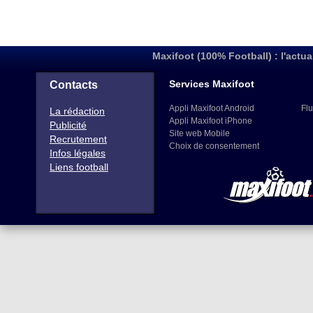
Maxifoot (100% Football) : l'actua
Services Maxifoot
Contacts
Appli Maxifoot Android
Flu
La rédaction
Appli Maxifoot iPhone
Publicité
Site web Mobile
Recrutement
Choix de consentement
Infos légales
Liens football