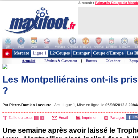
A retenir :
Palmarès Coupe du Mond
OM
PSG
Lyon
Lille
Monaco
Chelsea
Man Utd
Arsenal
Liverpool
ManCity
Ba
+ de clubs
Mercato
Ligue 1
L2/Coupes
Etranger
Coupe d'Europe
Les B
Actualité
|
Résultats & Classement
|
Buteurs
|
Calendrier
|
Equip
Les Montpelliérains ont-ils pris
?
Par
Pierre-Damien Lacourte
-
Actu Ligue 1, Mise en ligne: le
05/08/2012
à
20h4
Taille du texte:
Email
Imprimer
Partager:
Une semaine après avoir laissé le Trop