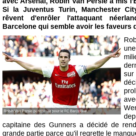
avec Arsenal, Robin Van Persie a mis l'E
Si la Juventus Turin, Manchester C
rêvent d'enrôler l'attaquant néerla
Barcelone qui semble avoir les faveurs 
Rob
une
mi
der
sur
dé
pro
ave
We
Robin Van Persie pencherait pour le FC Barcelone.
depu
capitaine des Gunners a décidé de rend
grande partie parce qu'il regrette le manq