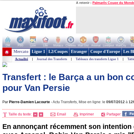
A retenir :
Palmarès Coupe du Mond
OM
PSG
Lyon
Lille
Monaco
Chelsea
Man Utd
Arsenal
Liverpool
ManCity
Ba
+ de clubs
Mercato
Ligue 1
L2/Coupes
Etranger
Coupe d'Europe
Les B
Actualité
|
Journal des Transferts
|
Tableaux des transferts Ligue 1
|
Tabl
Transfert : le Barça a un bon c
pour Van Persie
Par
Pierre-Damien Lacourte
-
Actu Transferts, Mise en ligne: le
09/07/2012
à
12
Taille du texte:
Email
Imprimer
Partager:
En annonçant récemment son intention 