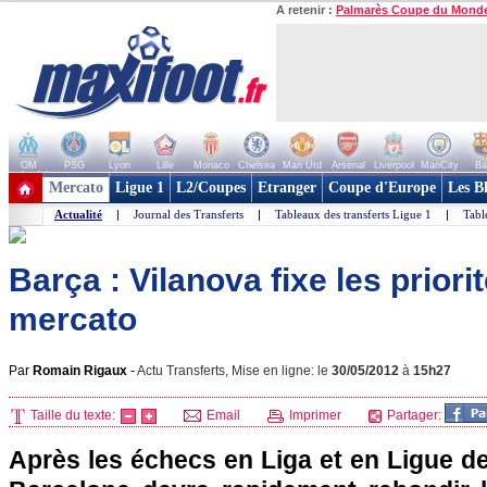
A retenir :
Palmarès Coupe du Mond
OM
PSG
Lyon
Lille
Monaco
Chelsea
Man Utd
Arsenal
Liverpool
ManCity
Ba
+ de clubs
Mercato
Ligue 1
L2/Coupes
Etranger
Coupe d'Europe
Les B
Actualité
|
Journal des Transferts
|
Tableaux des transferts Ligue 1
|
Tabl
Barça : Vilanova fixe les priori
mercato
Par
Romain Rigaux
-
Actu Transferts, Mise en ligne: le
30/05/2012
à
15h27
Taille du texte:
Email
Imprimer
Partager:
Après les échecs en Liga et en Ligue d