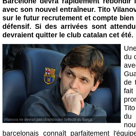
Barcelone devra rapidement rebondir 
avec son nouvel entraîneur. Tito Vilano
sur le futur recrutement et compte bien 
défensif. Si des arrivées sont attend
devraient quitter le club catalan cet été.
Une
du 
ave
Gua
de 
fai
pro
Tit
du
Vilanova ne devrait pas chambouler l'effectif du Barça
no
barcelonais connaît parfaitement l'équi