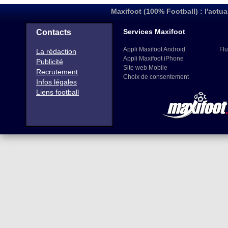
Maxifoot (100% Football) : l'actua
Services Maxifoot
Contacts
Appli Maxifoot Android
Flu
La rédaction
Appli Maxifoot iPhone
Publicité
Site web Mobile
Recrutement
Choix de consentement
Infos légales
Liens football