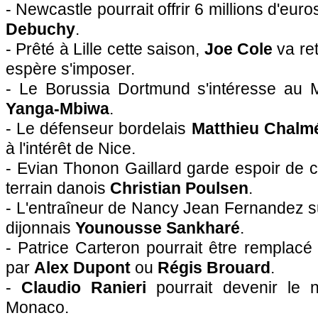
- Newcastle pourrait offrir 6 millions d'eur
Debuchy
.
- Prêté à
Lille
cette saison,
Joe Cole
va ret
espère s'imposer.
- Le Borussia Dortmund s'intéresse au M
Yanga-Mbiwa
.
- Le défenseur bordelais
Matthieu Chalm
à l'intérêt de
Nice
.
- Evian Thonon Gaillard garde espoir de c
terrain danois
Christian Poulsen
.
- L'entraîneur de Nancy Jean Fernandez sui
dijonnais
Younousse Sankharé
.
- Patrice Carteron pourrait être remplacé
par
Alex Dupont
ou
Régis Brouard
.
-
Claudio Ranieri
pourrait devenir le n
Monaco
.