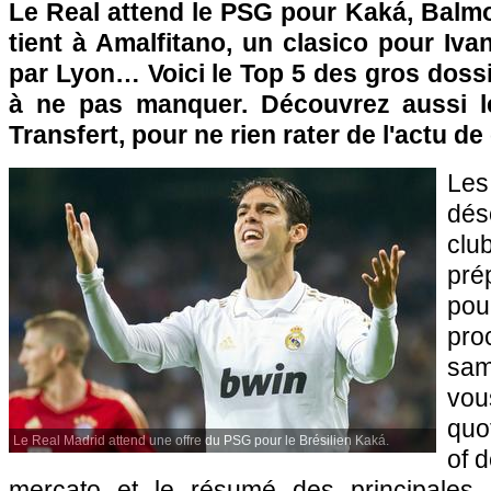
Le Real attend le
PSG
pour Kaká, Balmon
tient à Amalfitano, un clasico pour Iva
par
Lyon
… Voici le Top 5 des gros doss
à ne pas manquer. Découvrez aussi 
Transfert, pour ne rien rater de l'actu d
Le
dés
clu
pré
po
pro
sam
v
quo
Le Real Madrid attend une offre du PSG pour le Brésilien Kaká.
of 
mercato et le résumé des principales 