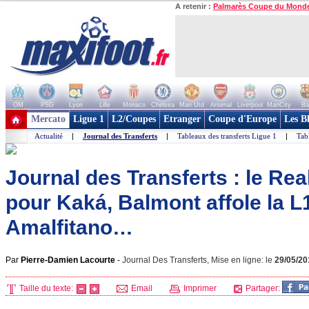
A retenir :
Palmarès Coupe du Mond
OM
PSG
Lyon
Lille
Monaco
Chelsea
Man Utd
Arsenal
Liverpool
ManCity
Ba
+ de clubs
Mercato
Ligue 1
L2/Coupes
Etranger
Coupe d'Europe
Les B
Actualité
|
Journal des Transferts
|
Tableaux des transferts Ligue 1
|
Tab
Journal des Transferts : le Rea
pour Kaká, Balmont affole la L1
Amalfitano…
Par
Pierre-Damien Lacourte
-
Journal Des Transferts, Mise en ligne: le
29/05/20
Taille du texte:
Email
Imprimer
Partager: