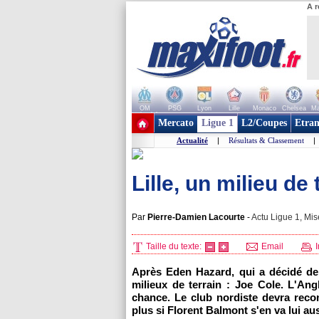
A r
OM
PSG
Lyon
Lille
Monaco
Chelsea
Ma
+ de clubs
Mercato
Ligue 1
L2/Coupes
Etran
Actualité
|
Résultats & Classement
|
Lille, un milieu de
Par
Pierre-Damien Lacourte
-
Actu Ligue 1, Mis
Taille du texte:
Email
I
Après Eden Hazard, qui a décidé de
milieux de terrain : Joe Cole. L'Ang
chance. Le club nordiste devra recon
plus si Florent Balmont s'en va lui a