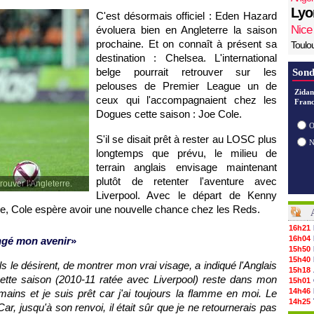
Lyo
C'est désormais officiel : Eden Hazard
Nice
évoluera bien en Angleterre la saison
prochaine. Et on connaît à présent sa
Toulo
destination : Chelsea. L'international
belge pourrait retrouver sur les
Sond
pelouses de Premier League un de
Zidan
ceux qui l'accompagnaient chez les
Franc
Dogues cette saison : Joe Cole.
O
S'il se disait prêt à rester au
LOSC
plus
longtemps que prévu, le milieu de
terrain anglais envisage maintenant
plutôt de retenter l'aventure avec
rouver l'Angleterre.
Liverpool. Avec le départ de Kenny
ée, Cole espère avoir une nouvelle chance chez les Reds.
16h21
16h04
ngé mon avenir
»
15h50
15h40
ls le désirent, de montrer mon vrai visage, a indiqué l'Anglais
15h18
tte saison (2010-11 ratée avec Liverpool) reste dans mon
15h01
14h46
ains et je suis prêt car j'ai toujours la flamme en moi. Le
14h25
, jusqu'à son renvoi, il était sûr que je ne retournerais pas
14h12