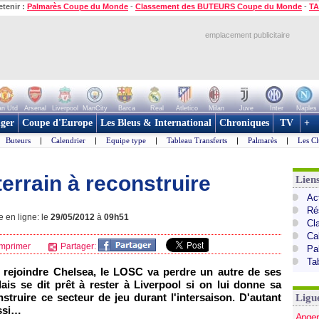
etenir :
Palmarès Coupe du Monde
-
Classement des BUTEURS Coupe du Monde
-
TA
emplacement publicitaire
n Utd
Arsenal
Liverpool
ManCity
Barca
Real
Atletico
Milan
Juve
Inter
Naples
ger
Coupe d'Europe
Les Bleus & International
Chroniques
TV
+
Buteurs
|
Calendrier
|
Equipe type
|
Tableau Transferts
|
Palmarès
|
Les Cl
 terrain à reconstruire
Lien
Act
Ré
e en ligne: le
29/05/2012
à
09h51
Cl
Ca
mprimer
Partager:
Pa
Ta
 rejoindre Chelsea, le
LOSC
va perdre un autre de ses
lais se dit prêt à rester à Liverpool si on lui donne sa
struire ce secteur de jeu durant l'intersaison. D'autant
Ligu
ussi…
Anger