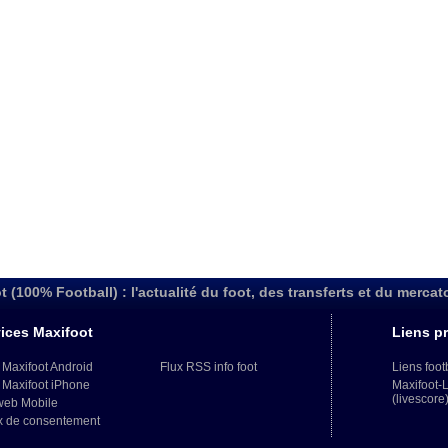
t (100% Football) : l'actualité du foot, des transferts et du mercat
ices Maxifoot
Liens pr
 Maxifoot Android
Flux RSS info foot
Liens foot
 Maxifoot iPhone
Maxifoot-
(livescore
web Mobile
x de consentement