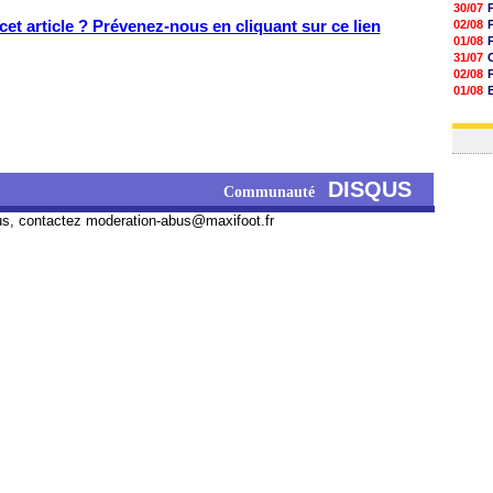
30/07
et article ? Prévenez-nous en cliquant sur ce lien
02/08
01/08
31/07
02/08
01/08
03/08
03/08
DISQUS
Communauté
us, contactez
moderation-abus@maxifoot.fr