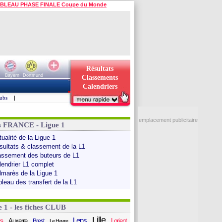
BLEAU PHASE FINALE Coupe du Monde
Résultats
Bayern
Dortmund
Classements
Calendriers
ubs
|
emplacement publicitaire
s FRANCE - Ligue 1
ualité de la Ligue 1
sultats & classement de la L1
assement des buteurs de L1
lendrier L1 complet
lmarès de la Ligue 1
bleau des transfert de la L1
e 1 - les fiches CLUB
Lille
Lens
s
Auxerre
Lorient
Brest
Le Havre