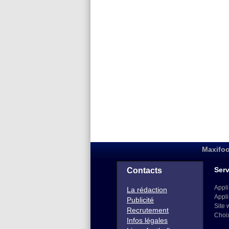
Maxifoo
Serv
Contacts
Appli
La rédaction
Appli
Publicité
Site 
Recrutement
Choi
Infos légales