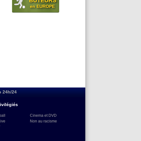
BUTEURS
en EUROPE
o 24h/24
ivilégiés
ball
Cinema et DVD
Live
Non au racisme
)