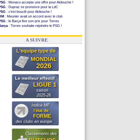
PSG
: Monaco accepte une offre pour Akliouche !
PSG
: Dupraz se prononce pour la LdC
PSG
: c'est bouclé pour Akliouche !
OM
: Meunier avait un accord avec le club
PSG
: le Barça fixe son prix pour Torres
Barça
: Torres souhaite rejoindre le PSG !
FIFA
: Infantino sollicite Trump
Argentine
: quand Medina recadre... sa mère
A SUIVRE
L'equipe type de
MONDIAL
2026
Le meilleur effectif
LIGUE 1
saison
2025-26
Indice MF :
l'état de
FORME
des clubs en europe
Classements des