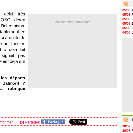
13h51
13h29
05/08
13h11
celui, très
05/08
12h46
LOSC
devra
05/08
12h28
emplacement publicitaire
05/08
l'intersaison.
12h10
05/08
11h58
ritablement en
04/08
11h35
i à quitter le
05/08
11h19
04/08
son, l'ancien
11h07
10h53
 a déjà fait
10h36
 signait pas
10h13
e
est déjà sur
09h51
09h32
les départs
e Balmont ?
a rubrique
mprimer
Partager:
30/07
30/07