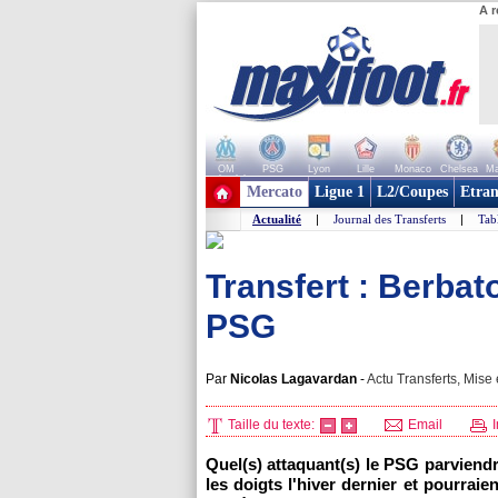
A r
OM
PSG
Lyon
Lille
Monaco
Chelsea
Ma
+ de clubs
Mercato
Ligue 1
L2/Coupes
Etran
Actualité
|
Journal des Transferts
|
Tab
Transfert : Berbat
PSG
Par
Nicolas Lagavardan
-
Actu Transferts, Mise 
Taille du texte:
Email
I
Quel(s) attaquant(s) le
PSG
parviendra
les doigts l'hiver dernier et pourrai