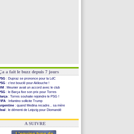
PSG
: contrat signé pour Akliouche
Chelsea
: Palace a fait son offre pour Disasi
PSG
: l'étonnante rumeur Gusto
Bologne
: Dallinga est sur le marché
Voir toutes les brèves
Ça a fait le buzz depuis 7 jours
PSG
: Dupraz se prononce pour la LdC
PSG
: c'est bouclé pour Akliouche !
OM
: Meunier avait un accord avec le club
PSG
: le Barça fixe son prix pour Torres
Barça
: Torres souhaite rejoindre le PSG !
FIFA
: Infantino sollicite Trump
Argentine
: quand Medina recadre... sa mère
Real
: le démenti de Leipzig pour Diomandé
OM
: Paixão attire un 2e club anglais
FIFA
: le conseiller d'Infantino démissionne !
A SUIVRE
L'equipe type de