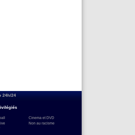
o 24h/24
ivilégiés
ball
Cinema et DVD
Live
Non au racisme
)