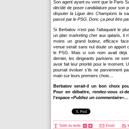
Son agent ayant eu vent que le
Paris
Sa
décidé de poser candidature pour son po
disputer la Ligue des Champions la sa
passé par le
PSG.
Donc ça peut être pa
Si Berbatov n'est pas l'attaquant le plus
un plan marketing cher aux qataris, il n
moins un grand buteur, efficace fac
venue serait sans nul doute un apport 
le
PSG.
Mais si son nom avait déjà ét
dernier, les dirigeants parisiens ne se
avoir fait leur priorité pour le moment.
pourrait évoluer s'ils ne parviennent pa
main sur leurs premiers choix…
Berbatov serait-il un bon choix po
Pour en débattre, rendez-vous ci-d
l'espace «
Publiez un commentaire
»…
Taille du texte:
Email
I