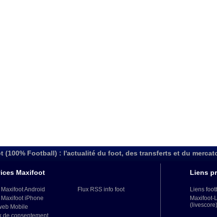
t (100% Football) : l'actualité du foot, des transferts et du mercat
ices Maxifoot
Liens pr
 Maxifoot Android
Flux RSS info foot
Liens foot
 Maxifoot iPhone
Maxifoot-
(livescore
web Mobile
x de consentement