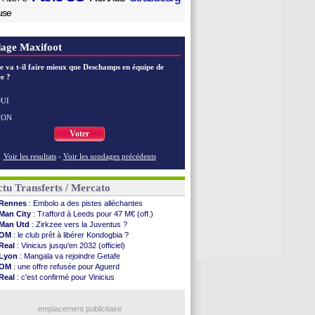
use
age Maxifoot
e va t-il faire mieux que Deschamps en équipe de
e ?
UI
NON
Voter
Voir les resultats
-
Voir les sondages précédents
tu Transferts / Mercato
Rennes
: Embolo a des pistes alléchantes
Man City
: Trafford à Leeds pour 47 M€ (off.)
Man Utd
: Zirkzee vers la Juventus ?
OM
: le club prêt à libérer Kondogbia ?
Real
: Vinicius jusqu'en 2032 (officiel)
Lyon
: Mangala va rejoindre Getafe
OM
: une offre refusée pour Aguerd
Real
: c'est confirmé pour Vinicius
Troyes
: Junior Diaz jusqu'en 2030 (officiel)
PSG
: Akliouche a signé (officiel)
OM
: une offre pour Bulka
emplacement publicitaire