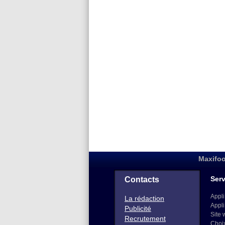
Maxifoo
Serv
Contacts
Appli
La rédaction
Appli
Publicité
Site 
Recrutement
Choi