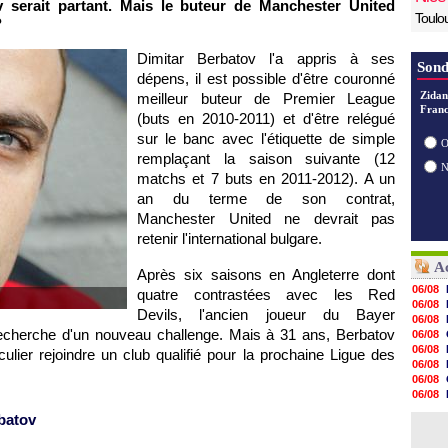
v serait partant. Mais le buteur de Manchester United
Toulo
?
Dimitar Berbatov l'a appris à ses
Sond
dépens, il est possible d'être couronné
Zidan
meilleur buteur de Premier League
Franc
(buts en 2010-2011) et d'être relégué
sur le banc avec l'étiquette de simple
O
remplaçant la saison suivante (12
matchs et 7 buts en 2011-2012). A un
an du terme de son contrat,
Manchester United ne devrait pas
retenir l'international bulgare.
Ac
Après six saisons en Angleterre dont
06/08
quatre contrastées avec les Red
06/08
Devils, l'ancien joueur du Bayer
06/08
echerche d'un nouveau challenge. Mais à 31 ans, Berbatov
06/08
06/08
culier rejoindre un club qualifié pour la prochaine Ligue des
06/08
06/08
06/08
06/08
rbatov
06/08
06/08