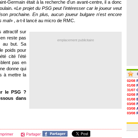
int-Germain était à la recherche d'un avant-centre, il a donc
06/08
06/08
ulain. «
Le projet du
PSG
peut l'intéresser car le joueur veut
06/08
ison prochaine. En plus, aucun joueur bulgare n'est encore
06/08
s mal
» , a-t-il lancé au micro de RMC.
 attractif sur
'en reste pas
emplacement publicitaire
e au but. Sa
de poids pour
é cité l'été
mblent pas en
 Une donne qui
s à mettre la
02/08
01/08
31/07
ur le
PSG
?
02/08
essous dans
01/08
03/08
03/08
03/08
03/08
31/07
mprimer
Partager: