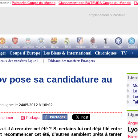
etenir :
Palmarès Coupe du Monde
-
Classement des BUTEURS Coupe du Monde
-
TA
emplacement publicitaire
n Utd
Arsenal
Liverpool
ManCity
Barca
Real
Atletico
Milan
Juve
Inter
Naples
ger
Coupe d'Europe
Les Bleus & International
Chroniques
TV
+
leaux des transferts Ligue 1
|
Tableaux des transferts Etrangers
|
ov pose sa candidature au
Lien
Mer
Le
Le
Ta
en ligne: le
24/05/2012
à
10h02
Ligu
mprimer
Partager:
Anger
-t-il à recruter cet été ? Si certains lui ont déjà filé entre
Lyo
ent recommencer cet été, d'autres semblent prêts à tenter
Nice