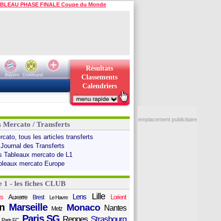
BLEAU PHASE FINALE Coupe du Monde
Résultats
Bayern
Dortmund
Classements
Calendriers
emplacement publicitaire
s Mercato / Transferts
cato, tous les articles transferts
 Journal des Transferts
s Tableaux mercato de L1
bleaux mercato Europe
e 1 - les fiches CLUB
Lille
Lens
s
Auxerre
Lorient
Brest
Le Havre
n
Marseille
Monaco
Nantes
Metz
Paris SG
Rennes
Strasbourg
Paris FC