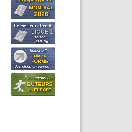
MONDIAL
2026
Le meilleur effectif
LIGUE 1
saison
2025-26
Indice MF :
l'état de
FORME
des clubs en europe
Classements des
BUTEURS
en EUROPE