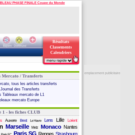
BLEAU PHASE FINALE Coupe du Monde
Résultats
Bayern
Dortmund
Classements
Calendriers
emplacement publicitaire
s Mercato / Transferts
cato, tous les articles transferts
 Journal des Transferts
s Tableaux mercato de L1
bleaux mercato Europe
e 1 - les fiches CLUB
Lille
Lens
s
Auxerre
Lorient
Brest
Le Havre
n
Marseille
Monaco
Nantes
Metz
Paris SG
Rennes
Strasbourg
Paris FC