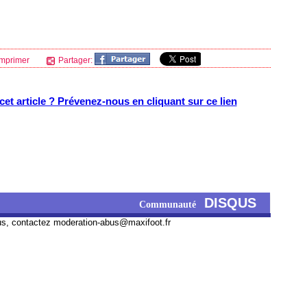
mprimer
Partager:
et article ? Prévenez-nous en cliquant sur ce lien
DISQUS
Communauté
us, contactez
moderation-abus@maxifoot.fr