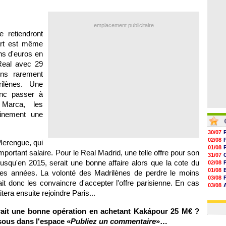
06/08
06/08
06/08
emplacement publicitaire
06/08
 retiendront
art est même
ns d'euros en
Real avec 29
ns rarement
ilènes. Une
onc passer à
 Marca, les
ainement une
30/07
02/08
Merengue, qui
01/08
mportant salaire. Pour le Real Madrid, une telle offre pour son
31/07
usqu'en 2015, serait une bonne affaire alors que la cote du
02/08
01/08
res années. La volonté des Madrilènes de perdre le moins
03/08
ait donc les convaincre d'accepter l'offre parisienne. En cas
03/08
itera ensuite rejoindre
Paris
...
03/08
03/08
ait une bonne opération en achetant Kakápour 25 M€ ?
sous dans l'espace «
Publiez un commentaire
»…