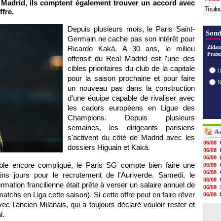
l Madrid, ils comptent également trouver un accord avec
Toulo
ffre.
Depuis plusieurs mois, le
Paris
Saint-
Sond
Germain ne cache pas son intérêt pour
Zidan
Ricardo Kaká. A 30 ans, le milieu
Franc
offensif du Real Madrid est l'une des
cibles prioritaires du club de la capitale
O
pour la saison prochaine et pour faire
un nouveau pas dans la construction
d'une équipe capable de rivaliser avec
les cadors européens en Ligue des
Champions. Depuis plusieurs
semaines, les dirigeants parisiens
Ac
s'activent du côté de Madrid avec les
06/08
dossiers Higuain et Kaká.
06/08
06/08
emble encore compliqué, le
Paris SG
compte bien faire une
06/08
06/08
ins jours pour le recrutement de l'Auriverde. Samedi, le
06/08
rmation francilienne était prête à verser un salaire annuel de
06/08
atchs en Liga cette saison). Si cette offre peut en faire rêver
06/08
06/08
c l'ancien Milanais, qui a toujours déclaré vouloir rester et
06/08
l.
06/08