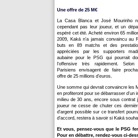
Une offre de 25 M€
La Casa Blanca et José Mourinho ne
cependant pas leur joueur, et un dép
espéré cet été. Acheté environ 65 millio
2009, Kaká n'a jamais convaincu au 
buts en 89 matchs et des prestatio
appréciées par les supporters madr
aubaine pour le
PSG
qui pourrait d
l'offensive très rapidement. Selon
Parisiens envisagent de faire proch
offre de 25 millions d'euros.
Une somme qui devrait convaincre les 
en profiteront pour se débarrasser d'un i
milieu de 30 ans, encore sous contrat j
joueur ne cesse de chuter ces derniè
d'argent possible sur ce transfert pourr
d'accord, restera à savoir si Kaká souha
Et vous, pensez-vous que le
PSG
fer
Pour en débattre, rendez-vous ci-des