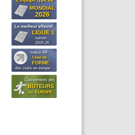
MONDIAL
2026
Le meilleur effectif
LIGUE 1
saison
2025-26
Indice MF :
l'état de
FORME
des clubs en europe
Classements des
BUTEURS
en EUROPE