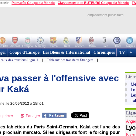
etenir :
Palmarès Coupe du Monde
-
Classement des BUTEURS Coupe du Monde
-
TA
emplacement publicitaire
n Utd
Arsenal
Liverpool
ManCity
Barca
Real
Atletico
Milan
Juve
Inter
Naples
ger
Coupe d'Europe
Les Bleus & International
Chroniques
TV
+
leaux des transferts Ligue 1
|
Tableaux des transferts Etrangers
|
 va passer à l'offensive avec
Lien
Mer
ur Kaká
Le
Le
Ta
gne: le
20/05/2012
à
15h01
Ligu
mprimer
Partager:
Anger
es tablettes du
Paris
Saint-Germain, Kaká est l'une des
Lyo
le prochain mercato. Si les dirigeants font le forcing pour
Nice