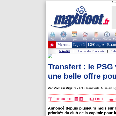
A r
OM
PSG
Lyon
Lille
Monaco
Chelsea
Ma
+ de clubs
Mercato
Ligue 1
L2/Coupes
Etran
Actualité
|
Journal des Transferts
|
Tab
Transfert : le PSG
une belle offre po
Par
Romain Rigaux
-
Actu Transferts, Mise en li
Taille du texte:
Email
I
Annoncé depuis plusieurs mois sur l
priorités du club de la capitale pour 