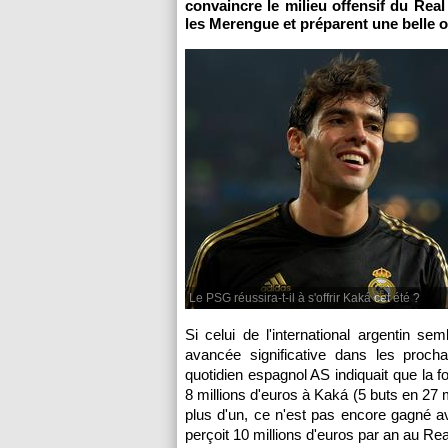
convaincre le milieu offensif du Rea
les Merengue et préparent une belle o
Le PSG réussira-t-il à s'offrir Kaká cet été ?
Si celui de l'international argentin s
avancée significative dans les procha
quotidien espagnol AS indiquait que la fo
8 millions d'euros à Kaká (5 buts en 27 m
plus d'un, ce n'est pas encore gagné ave
perçoit 10 millions d'euros par an au Rea