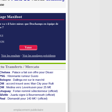
use
age Maxifoot
e va t-il faire mieux que Deschamps en équipe de
e ?
UI
NON
Voter
Voir les resultats
-
Voir les sondages précédents
tu Transferts / Mercato
Chelsea
: Palace a fait son offre pour Disasi
PSG
: l'étonnante rumeur Gusto
Bologne
: Dallinga est sur le marché
OM
: accord trouvé avec Man City pour Rulli
OM
: Medina vers Leverkusen pour 25 M€
Uruguay
: Forlan nommé sélectionneur (officiel)
Séville
: Juanlu signe à Bournemouth (officiel)
Real
: Diomandé pour 140 M€ ! (officiel)
Man City
: Rodri préfère le Barça au Real !
Rennes
: Aït Boudlal veut rejoindre Fulham
Aston Villa
emplacement publicitaire
: Liverpool cible aussi Konsa