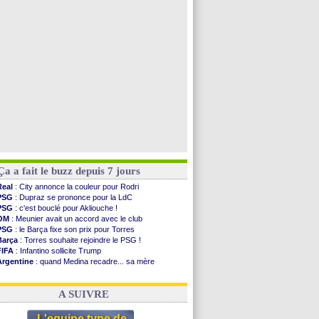
OM
: une approche pour Diatta
Le Havre
: Diaw va signer à Lille
Trabzonspor
: Salah a signé ! (officiel)
Bordeaux
: Mavuba n'est plus l'entraîneur (off.)
Voir toutes les brèves
Ça a fait le buzz depuis 7 jours
Real
: City annonce la couleur pour Rodri
PSG
: Dupraz se prononce pour la LdC
PSG
: c'est bouclé pour Akliouche !
OM
: Meunier avait un accord avec le club
PSG
: le Barça fixe son prix pour Torres
Barça
: Torres souhaite rejoindre le PSG !
FIFA
: Infantino sollicite Trump
Argentine
: quand Medina recadre... sa mère
Real
: le démenti de Leipzig pour Diomandé
OM
: Paixão attire un 2e club anglais
A SUIVRE
L'equipe type de