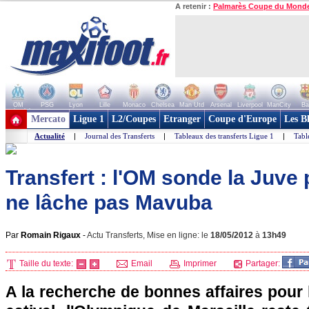
A retenir :
Palmarès Coupe du Mond
OM
PSG
Lyon
Lille
Monaco
Chelsea
Man Utd
Arsenal
Liverpool
ManCity
Ba
+ de clubs
Mercato
Ligue 1
L2/Coupes
Etranger
Coupe d'Europe
Les B
Actualité
|
Journal des Transferts
|
Tableaux des transferts Ligue 1
|
Tabl
Transfert : l'OM sonde la Juve 
ne lâche pas Mavuba
Par
Romain Rigaux
-
Actu Transferts, Mise en ligne: le
18/05/2012
à
13h49
Taille du texte:
Email
Imprimer
Partager:
A la recherche de bonnes affaires pour