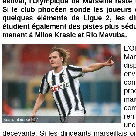
estival,
l'Olympique de Marseille
reste 
Si le club phocéen sonde les joueurs e
quelques éléments de Ligue 2, les dir
étudient également des pistes plus sédu
menant à Milos Krasic et Rio Mavuba.
L'
Mar
di
en
co
pro
mai
com
ren
Krasic intéresse l'OM
un
décevante. Si les dirigeants marseillais o