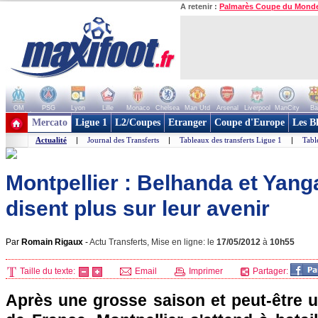
A retenir :
Palmarès Coupe du Mond
OM
PSG
Lyon
Lille
Monaco
Chelsea
Man Utd
Arsenal
Liverpool
ManCity
Ba
+ de clubs
Mercato
Ligue 1
L2/Coupes
Etranger
Coupe d'Europe
Les B
Actualité
|
Journal des Transferts
|
Tableaux des transferts Ligue 1
|
Tabl
Montpellier : Belhanda et Yan
disent plus sur leur avenir
Par
Romain Rigaux
-
Actu Transferts, Mise en ligne: le
17/05/2012
à
10h55
Taille du texte:
Email
Imprimer
Partager:
Après une grosse saison et peut-être u