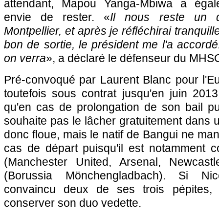
attendant, Mapou Yanga-Mbiwa a éga
envie de rester. «
Il nous reste un 
Montpellier
, et après je réfléchirai tranquil
bon de sortie, le président me l'a accordé.
on verra
», a déclaré le défenseur du MH
Pré-convoqué par Laurent Blanc pour l'E
toutefois sous contrat jusqu'en juin 2013
qu'en cas de prolongation de son bail 
souhaite pas le lâcher gratuitement dans u
donc floue, mais le natif de Bangui ne ma
cas de départ puisqu'il est notamment co
(Manchester United, Arsenal, Newcast
(Borussia Mönchengladbach). Si Nic
convaincu deux de ses trois pépites, 
conserver son duo vedette.