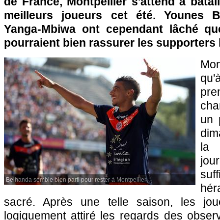
de France,
Montpellier
s'attend à batail
meilleurs joueurs cet été. Younes 
Yanga-Mbiwa ont cependant lâché qu
pourraient bien rassurer les supporters 
Mon
qu
pr
cha
un 
dim
la
jou
su
Belhanda semble bien parti pour rester à Montpellier
hér
sacré. Après une telle saison, les j
logiquement attiré les regards des obser