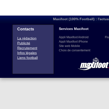
Maxifoot (100% Football) : l'actua
Services Maxifoot
Contacts
Appli Maxifoot Android
Flu
La rédaction
Appli Maxifoot iPhone
Publicité
Site web Mobile
Recrutement
Choix de consentement
Infos légales
Liens football