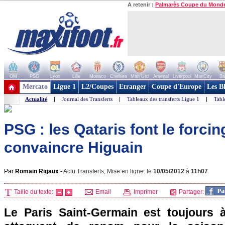
A retenir :
Palmarès Coupe du Mond
OM
PSG
Lyon
Lille
Monaco
Chelsea
Man Utd
Arsenal
Liverpool
ManCity
Ba
+ de clubs
Mercato
Ligue 1
L2/Coupes
Etranger
Coupe d'Europe
Les B
Actualité
|
Journal des Transferts
|
Tableaux des transferts Ligue 1
|
Tabl
PSG : les Qataris font le forci
convaincre Higuain
Par
Romain Rigaux
-
Actu Transferts, Mise en ligne: le
10/05/2012
à
11h07
Taille du texte:
Email
Imprimer
Partager:
Le
Paris
Saint-Germain est toujours à