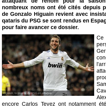
attaquant de renom pour la saison
nombreux noms ont été cités depuis pl
de Gonzalo Higuain revient avec insist
qataris du
PSG
se sont rendus en Espag
pour faire avancer ce dossier.
Ce 
per
Ge
co
l'a
att
pro
Sam
Ca
Higuain, la priorité du PSG en attaque
Al
encore Carlos Tevez ont notamment été 