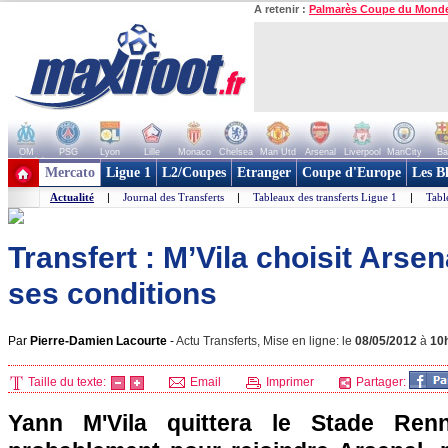
A retenir :
Palmarès Coupe du Mond
OM
PSG
Lyon
Lille
Monaco
Chelsea
Man Utd
Arsenal
Liverpool
ManCity
Ba
+ de clubs
Mercato
Ligue 1
L2/Coupes
Etranger
Coupe d'Europe
Les B
Actualité
|
Journal des Transferts
|
Tableaux des transferts Ligue 1
|
Tabl
Transfert : M’Vila choisit Arse
ses conditions
Par
Pierre-Damien Lacourte
-
Actu Transferts, Mise en ligne: le
08/05/2012
à
10
Taille du texte:
Email
Imprimer
Partager:
Yann M'Vila quittera le Stade Renn