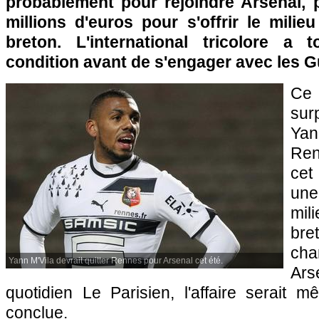
probablement pour rejoindre Arsenal, 
millions d'euros pour s'offrir le milie
breton. L'international tricolore a 
condition avant de s'engager avec les 
Ce
sur
Yan
Ren
cet
une
mil
br
cha
Yann M'Vila devrait quitter Rennes pour Arsenal cet été.
Ars
quotidien Le Parisien, l'affaire serait 
conclue.