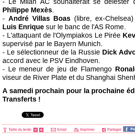
- Le Milan AC souhaiterait se délester 
Philippe Mexès
.
-
André Villas Boas
(libre, ex-Chelsea)
Luis Enrique
sur le banc de l'AS Rome.
- L'attaquant de l'Olympiakos Le Pirée
Kev
supervisé par le Bayern Munich.
- Le sélectionneur de la Russie
Dick Adv
accord avec le PSV Eindhoven.
- Le meneur de jeu de Flamengo
Ronal
viseur de River Plate et du Shanghai Shen
A samedi prochain pour la prochaine éd
Transferts !
Taille du texte:
Email
Imprimer
Partager: