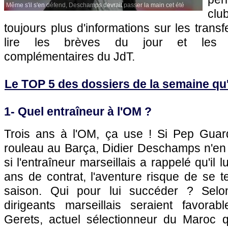
Même s'il s'en défend, Deschamps devrait passer la main cet été
clu
toujours plus d'informations sur les transf
lire les brèves du jour et les art
complémentaires du JdT.
Le TOP 5 des dossiers de la semaine qu'il
1- Quel entraîneur à
l'OM
?
Trois ans à
l'OM
, ça use ! Si Pep Guar
rouleau au Barça, Didier Deschamps n'e
si l'entraîneur marseillais a rappelé qu'il 
ans de contrat, l'aventure risque de se te
saison. Qui pour lui succéder ? Selo
dirigeants marseillais seraient favorab
Gerets, actuel sélectionneur du Maroc 