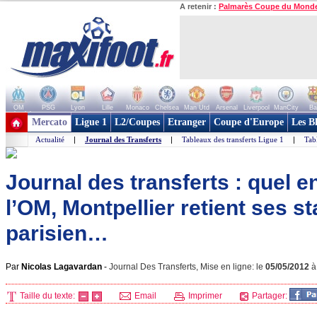
A retenir :
Palmarès Coupe du Mond
OM
PSG
Lyon
Lille
Monaco
Chelsea
Man Utd
Arsenal
Liverpool
ManCity
Ba
+ de clubs
Mercato
Ligue 1
L2/Coupes
Etranger
Coupe d'Europe
Les B
Actualité
|
Journal des Transferts
|
Tableaux des transferts Ligue 1
|
Tab
Journal des transferts : quel e
l’OM, Montpellier retient ses sta
parisien…
Par
Nicolas Lagavardan
-
Journal Des Transferts, Mise en ligne: le
05/05/2012
Taille du texte:
Email
Imprimer
Partager: