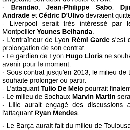
-
Brandao
,
Jean-Philippe Sabo
,
Dj
Andrade
et
Cédric D'Ulivo
devraient quitt
- Liverpool serait très intéressé par l
Montpellier
Younes Belhanda
.
- L'entraîneur de
Lyon
Rémi Garde
s'est d
prolongation de son contrat.
- Le gardien de
Lyon
Hugo Lloris
ne souha
avenir pour le moment.
- Sous contrat jusqu'en 2013, le milieu de
souhaite prolonger ou partir.
- L'attaquant
Tulio De Melo
pourrait finale
- Le milieu de
Sochaux
Marvin Martin
sera
-
Lille
aurait engagé des discussions 
l'attaquant
Ryan Mendes
.
- Le Barça aurait fait du milieu de
Toulous