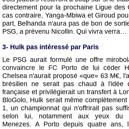
directement pour la prochaine Ligue des
cas contraire, Yanga-Mbiwa et Giroud pourr
part, Belhanda n'aura pas de bon de sortie
PSG
, a prévenu Nicollin. Qui vivra verra…
3- Hulk pas intéressé par
Paris
Le
PSG
aurait formulé une offre mirob
convaincre le FC Porto de lui céder H
Chelsea n'aurait proposé «que» 63 M€, l'at
brésilien ne serait pas chaud à l'idée d
française et privilégierait un transfert à L
BloGolo, Hulk serait même complètement r
1, un championnat qui n'offrirait pas suff
selon lui, notamment aux yeux du s
Menezes. A Porto depuis quatre ans, le