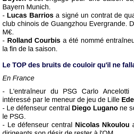
Bayern Munich.
-
Lucas Barrios
a signé un contrat de qu
club chinois de Guangzhou Evergrande. 
M€.
-
Rolland Courbis
a été nommé entraîneu
la fin de la saison.
Le TOP des bruits de couloir qu'il ne falla
En France
- L'entraîneur du
PSG
Carlo Ancelotti 
intéressé par le meneur de jeu de
Lille
Ede
- Le défenseur central
Diego Lugano
ne so
le
PSG.
- Le défenseur central
Nicolas Nkoulou
a
dirigeants son désir de rester à
l'OM
.