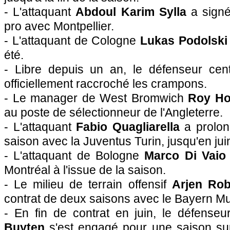
- L'attaquant
Abdoul Karim Sylla
a signé
pro avec
Montpellier
.
- L'attaquant de Cologne
Lukas Podolski
été.
- Libre depuis un an, le défenseur cen
officiellement raccroché les crampons.
- Le manager de West Bromwich
Roy H
au poste de sélectionneur de l'Angleterre.
- L'attaquant
Fabio Quagliarella
a prolon
saison avec la Juventus Turin, jusqu'en jui
- L'attaquant de Bologne
Marco Di Vaio
Montréal à l'issue de la saison.
- Le milieu de terrain offensif
Arjen Ro
contrat de deux saisons avec le Bayern Mu
- En fin de contrat en juin, le défenseu
Buyten
s'est engagé pour une saison su