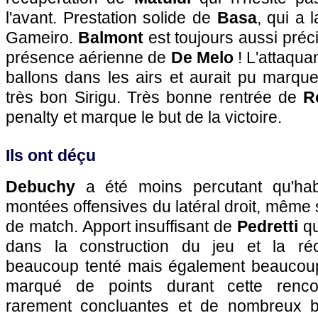
l'avant. Prestation solide de
Basa
, qui a 
Gameiro.
Balmont
est toujours aussi préc
présence aérienne de
De Melo
! L'attaquant
ballons dans les airs et aurait pu marqu
très bon Sirigu. Très bonne rentrée de
R
penalty et marque le but de la victoire.
Ils ont déçu
Debuchy
a été moins percutant qu'hab
montées offensives du latéral droit, même s'i
de match. Apport insuffisant de
Pedretti
qu
dans la construction du jeu et la ré
beaucoup tenté mais également beaucou
marqué de points durant cette renc
rarement concluantes et de nombreux ba