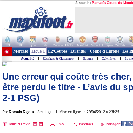
A retenir :
Palmarès Coupe du Mond
OM
PSG
Lyon
Lille
Monaco
Chelsea
Man Utd
Arsenal
Liverpool
ManCity
Ba
+ de clubs
Mercato
Ligue 1
L2/Coupes
Etranger
Coupe d'Europe
Les B
Actualité
|
Résultats & Classement
|
Buteurs
|
Calendrier
|
Equip
Une erreur qui coûte très cher,
être perdu le titre - L’avis du sp
2-1 PSG)
Par
Romain Rigaux
-
Actu Ligue 1, Mise en ligne: le
29/04/2012
à
23h25
Taille du texte:
Email
Imprimer
Partager: