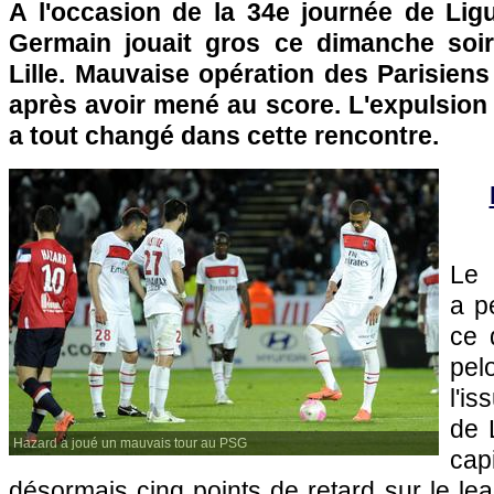
A l'occasion de la 34e journée de Lig
Germain jouait gros ce dimanche soir
Lille
. Mauvaise opération des Parisiens q
après avoir mené au score. L'expulsi
a tout changé dans cette rencontre.
L
a pe
ce 
pel
l'i
de 
Hazard a joué un mauvais tour au PSG
ca
désormais cinq points de retard sur le le