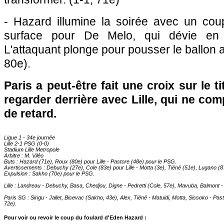
- Hazard illumine la soirée avec un cou
surface pour De Melo, qui dévie en 
L'attaquant plonge pour pousser le ballon au
80e).
Paris
a peut-être fait une croix sur le ti
regarder derrière avec
Lille
, qui ne com
de retard.
Ligue 1 - 34e journée
Lille
2-1
PSG
(0-0)
Stadium
Lille
Metropole
Arbitre : M. Viléo
Buts : Hazard (71e), Roux (80e) pour
Lille
- Pastore (48e) pour le
PSG.
Avertissements : Debuchy (27e), Cole (83e) pour
Lille
- Motta (3e), Tiéné (51e), Lugano (8
Expulsion : Sakho (70e) pour le
PSG.
Lille
: Landreau - Debuchy, Basa, Chedjou, Digne - Pedretti (Cole, 57e), Mavuba, Balmont 
Paris SG
: Sirigu - Jallet, Bisevac (Sakho, 43e), Alex, Tiéné - Matuidi, Motta, Sissoko - 
72e).
Pour voir ou revoir le coup du foulard d'Eden Hazard :