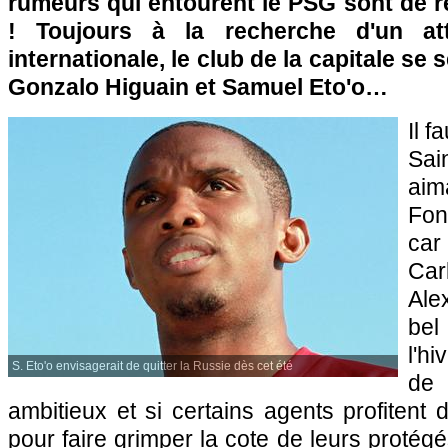
rumeurs qui entourent le
PSG
sont de r
! Toujours à la recherche d'un at
internationale, le club de la capitale se 
Gonzalo Higuain et Samuel Eto'o…
Il f
Sai
ai
Fon
ca
Ca
Ale
bel
l'h
S. Eto'o envisagerait de quitter la Russie dès cet été
de
ambitieux et si certains agents profitent 
pour faire grimper la cote de leurs protégé