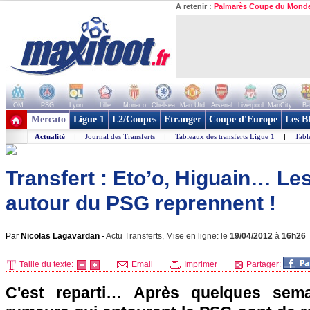
A retenir :
Palmarès Coupe du Mond
OM
PSG
Lyon
Lille
Monaco
Chelsea
Man Utd
Arsenal
Liverpool
ManCity
Ba
+ de clubs
Mercato
Ligue 1
L2/Coupes
Etranger
Coupe d'Europe
Les B
Actualité
|
Journal des Transferts
|
Tableaux des transferts Ligue 1
|
Tabl
Transfert : Eto’o, Higuain… L
autour du PSG reprennent !
Par
Nicolas Lagavardan
-
Actu Transferts, Mise en ligne: le
19/04/2012
à
16h26
Taille du texte:
Email
Imprimer
Partager:
C'est reparti… Après quelques sema