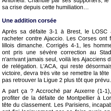
Antonetti. Chahuté par ses supporters, l
sa crise depuis cette humiliation…
Une addition corsée
Après sa défaite 3-1 à Brest, le
LOSC
a
racheter contre
Ajaccio
. Les Corses ont fa
lillois dimanche. Corrigés 4-1, les homme
ont pris une sévère correction au Sta
n'arrivant jamais seul, voilà les Ajacciens 
de relégation. L'ACA, qui reste désorma
victoire, devra très vite se remettre la tête 
pas retrouver la Ligue 2 plus tôt que prévu.
A part ça ? Accroché par
Auxerre
(1-1)
profiter de la défaite de
Montpellier
à Lori
tête du classement. Les Parisiens, incapab