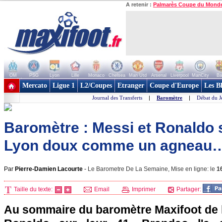
A retenir :
Palmarès Coupe du Mond
OM
PSG
Lyon
Lille
Monaco
Chelsea
Man Utd
Arsenal
Liverpool
ManCity
Ba
+ de clubs
Mercato
Ligue 1
L2/Coupes
Etranger
Coupe d'Europe
Les B
Journal des Transferts
|
Baromètre
|
Débat du J
Baromètre : Messi et Ronaldo s
Lyon doux comme un agneau
Par
Pierre-Damien Lacourte
-
Le Barometre De La Semaine, Mise en ligne: le
1
Taille du texte:
Email
Imprimer
Partager:
Au sommaire du baromètre Maxifoot de l