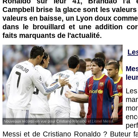
Ronaldo sur leur 41, Brandao l'a 
Campbell brise la glace sont les valeurs
valeurs en baisse, un
Lyon
doux comme
dans le brouillard et une addition co
faits marquants de l'actualité.
Le
Mes
leu
Le
ma
mo
enc
Nouveaux records en vue pour Cristiano Ronaldo et Lionel Messi.
per
Messi et de Cristiano Ronaldo ? Buteur f