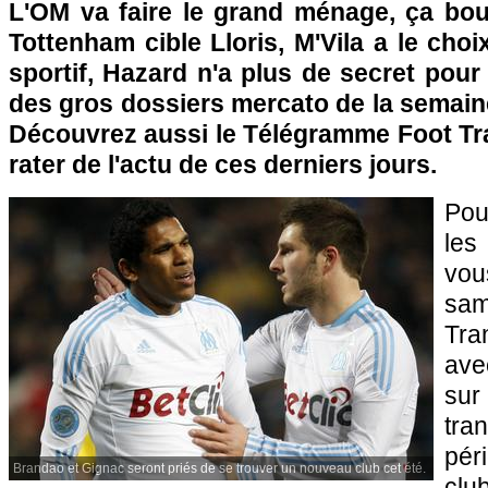
L'OM
va faire le grand ménage, ça bo
Tottenham cible Lloris, M'Vila a le choix
sportif, Hazard n'a plus de secret pou
des gros dossiers mercato de la semain
Découvrez aussi le Télégramme Foot Tra
rater de l'actu de ces derniers jours.
Pou
les
vo
sam
Tra
ave
sur
tra
pér
Brandao et Gignac seront priés de se trouver un nouveau club cet été.
clu