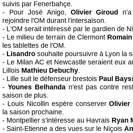
suivis par Fenerbahçe.
- Pour José Anigo,
Olivier Giroud
n'a
rejoindre
l'OM
durant l'intersaison.
-
L'OM
serait intéressé par le gardien de
N
- Le milieu de terrain de Clermont
Romain 
les tablettes de
l'OM
.
-
Lisandro
souhaite poursuivre à
Lyon
la s
- Le Milan AC et Newcastle seraient eux au
Lillois
Mathieu Debuchy
.
-
Lille
suit le défenseur brestois
Paul Bays
-
Younes Belhanda
n'est pas contre res
saison de plus.
- Louis Nicollin espère conserver
Olivier
la saison prochaine.
-
Montpellier
s'intéresse au Havrais
Ryan 
- Saint-Etienne a des vues sur le Niçois
An