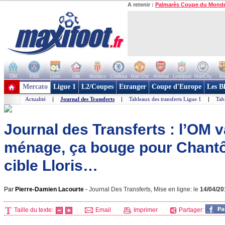
A retenir :
Palmarès Coupe du Mond
OM
PSG
Lyon
Lille
Monaco
Chelsea
Man Utd
Arsenal
Liverpool
ManCity
Ba
+ de clubs
Mercato
Ligue 1
L2/Coupes
Etranger
Coupe d'Europe
Les B
Actualité
|
Journal des Transferts
|
Tableaux des transferts Ligue 1
|
Tab
Journal des Transferts : l’OM v
ménage, ça bouge pour Chant
cible Lloris…
Par
Pierre-Damien Lacourte
-
Journal Des Transferts, Mise en ligne: le
14/04/20
Taille du texte:
Email
Imprimer
Partager: