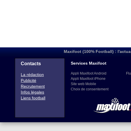
Maxifoot (100% Football) : l'actua
Services Maxifoot
Contacts
Appli Maxifoot Android
Flu
La rédaction
Appli Maxifoot iPhone
Publicité
Site web Mobile
Recrutement
Choix de consentement
Infos légales
Liens football