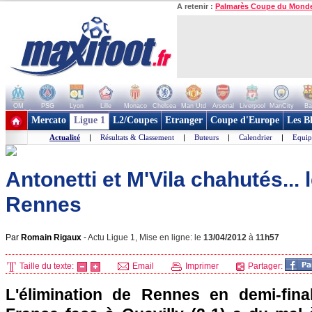
A retenir :
Palmarès Coupe du Mond
OM
PSG
Lyon
Lille
Monaco
Chelsea
Man Utd
Arsenal
Liverpool
ManCity
Ba
+ de clubs
Mercato
Ligue 1
L2/Coupes
Etranger
Coupe d'Europe
Les B
Actualité
|
Résultats & Classement
|
Buteurs
|
Calendrier
|
Equip
Antonetti et M'Vila chahutés... 
Rennes
Par
Romain Rigaux
-
Actu Ligue 1, Mise en ligne: le
13/04/2012
à
11h57
Taille du texte:
Email
Imprimer
Partager:
L'élimination de
Rennes
en demi-fina